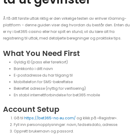
Å få ditt første uttak riktig er den virkelige testen av enhver iGaming-
plattform – denne guiden viser deg hvordan du består den. Enten du
er ny i bet365 casino eller har spilt en stund, vil du lære alt fra
registrering til uttak, med detaljerte beregninger og praktiske tips.
What You Need First
Gyldig ID (pass eller førerkort)
Bankkonto i ditt navn
E-postadresse du har tilgang til
Mobiltelefon for SMS-bekreftelse
Bekreftet adresse (nyttig for verifisering)
En stabil internettforbindelse for bet365 mobile
Account Setup
Gå til
https://bet365-no.eu.com/
og klikk på «Registrer».
Fyll inn personopplysninger: navn, fødselsdato, adresse.
Opprett brukernavn og passord.