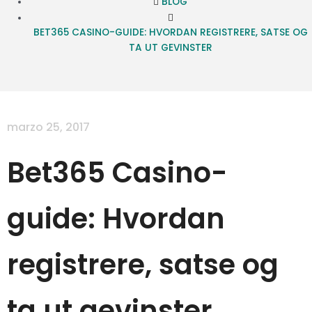
BLOG
BET365 CASINO-GUIDE: HVORDAN REGISTRERE, SATSE OG
TA UT GEVINSTER
marzo 25, 2017
Bet365 Casino-
guide: Hvordan
registrere, satse og
ta ut gevinster