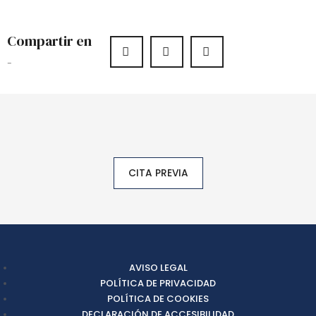
Compartir en
-
CITA PREVIA
AVISO LEGAL
POLÍTICA DE PRIVACIDAD
POLÍTICA DE COOKIES
DECLARACIÓN DE ACCESIBILIDAD