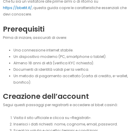
Che tu sia un visitatore alle prime armi o di ritorno su
https://bbetit.it/
, questa guida copre le caratteristiche essenziali che
devi conoscere.
Prerequisiti
Prima di iniziare, assicurati di avere:
Una connessione internet stabile.
Un dispositivo moderno (PC, smartphone o tablet).
Almeno 18 anni di età (verifica KYC richiesta).
Documenti di identità validi per la verifica.
Un metodo di pagamento accettato (carta di credito, e-wallet,
bonifico).
Creazione dell’account
Segui questi passaggi per registrarti e accedere al bbet casinò:
Visita il sito ufficiale e clicca su «Registrati».
Inserisci i dati richiesti: nome, cognome, email, password.
Scegli la valuta e accetta i termini e condizioni.