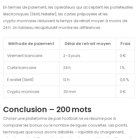
En termes de paiement, les opérateurs qui acceptent les portefeuilles
électroniques (Skrill, Neteller), les cartes prépayées et les
crypto‑monnaies réduisent le temps de retrait moyen à moins de
24 h. Un tableau récapitulatif montre les différences :
Méthode de paiement
Délai de retrait moyen
Frais
Virement bancaire
2–3 jours
0 €
Carte bancaire
24 h
1 %
E‑wallet (Skrill)
12 h
0,5 %
Crypto‑monnaie
30 min
0 €
Conclusion – 200 mots
Choisir une plateforme de pari football ne se résume pas à
comparer les bonus ou le nombre de ligues couvertes. Les points
techniques que nous avons détaillés – rapidité du chargement,