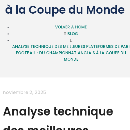
à la Coupe du Monde
VOLVER A HOME
BLOG
ANALYSE TECHNIQUE DES MEILLEURES PLATEFORMES DE PARI
FOOTBALL : DU CHAMPIONNAT ANGLAIS À LA COUPE DU
MONDE
noviembre 2, 2025
Analyse technique