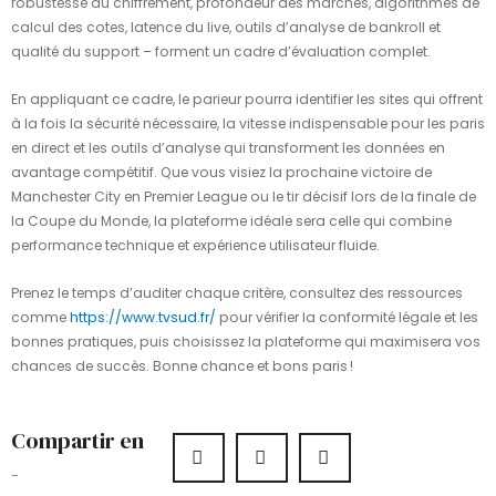
robustesse du chiffrement, profondeur des marchés, algorithmes de
calcul des cotes, latence du live, outils d’analyse de bankroll et
qualité du support – forment un cadre d’évaluation complet.
En appliquant ce cadre, le parieur pourra identifier les sites qui offrent
à la fois la sécurité nécessaire, la vitesse indispensable pour les paris
en direct et les outils d’analyse qui transforment les données en
avantage compétitif. Que vous visiez la prochaine victoire de
Manchester City en Premier League ou le tir décisif lors de la finale de
la Coupe du Monde, la plateforme idéale sera celle qui combine
performance technique et expérience utilisateur fluide.
Prenez le temps d’auditer chaque critère, consultez des ressources
comme
https://www.tvsud.fr/
pour vérifier la conformité légale et les
bonnes pratiques, puis choisissez la plateforme qui maximisera vos
chances de succès. Bonne chance et bons paris !
Compartir en
-