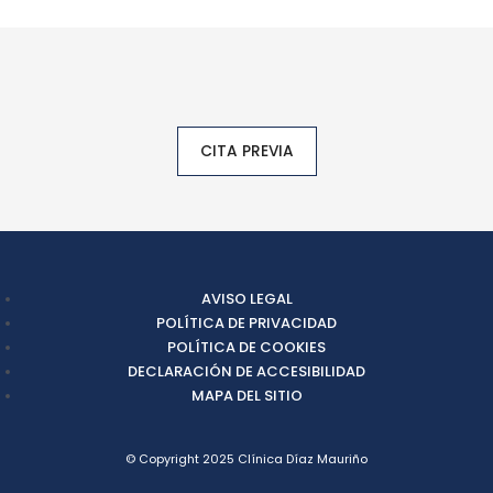
CITA PREVIA
AVISO LEGAL
POLÍTICA DE PRIVACIDAD
POLÍTICA DE COOKIES
DECLARACIÓN DE ACCESIBILIDAD
MAPA DEL SITIO
© Copyright 2025 Clínica Díaz Mauriño