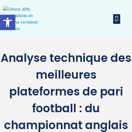
Ir
al
Abrir barra de herramientas
Men
contenido
Equipo 
Analyse technique des
meilleures
plateformes de pari
football : du
championnat anglais