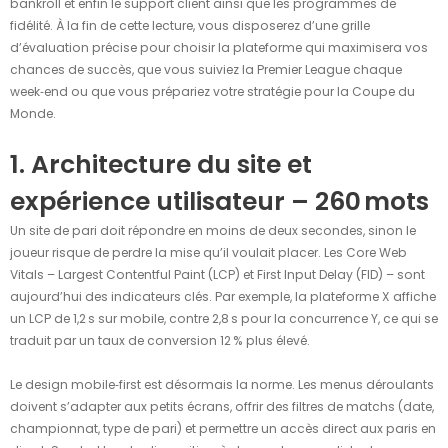
bankroll et enfin le support client ainsi que les programmes de
fidélité. À la fin de cette lecture, vous disposerez d’une grille
d’évaluation précise pour choisir la plateforme qui maximisera vos
chances de succès, que vous suiviez la Premier League chaque
week‑end ou que vous prépariez votre stratégie pour la Coupe du
Monde.
1. Architecture du site et
expérience utilisateur – 260 mots
Un site de pari doit répondre en moins de deux secondes, sinon le
joueur risque de perdre la mise qu’il voulait placer. Les Core Web
Vitals – Largest Contentful Paint (LCP) et First Input Delay (FID) – sont
aujourd’hui des indicateurs clés. Par exemple, la plateforme X affiche
un LCP de 1,2 s sur mobile, contre 2,8 s pour la concurrence Y, ce qui se
traduit par un taux de conversion 12 % plus élevé.
Le design mobile‑first est désormais la norme. Les menus déroulants
doivent s’adapter aux petits écrans, offrir des filtres de matchs (date,
championnat, type de pari) et permettre un accès direct aux paris en