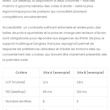
direct. Sur desktop, la disposition à deux colonnes – liste des
matchs à gauche, tableau des cotes à droite – reste la plus
ergonomique pour les parieurs qui consultent plusieurs
compétitions simultanément.
Accessibilité : un contraste suffisant entre texte et arrière‑plan, des
tailles de police ajustables et la prise en charge des lecteurs d’écran
sont obligatoires pour répondre aux exigences du RGAA. De plus, le
support multilingue (anglais, français, espagnol) permet de
respecter les préférences utilisateur et d’éviter les frictions liées au
consentement des cookies, qui doivent être clairement présentés dès
la première visite.
Critère
Site A (exemple)
Site B (exemple)
LCP (mobile)
1,2 s
2,8 s
FID (desktop)
45 ms
120 ms
Nombre de filtres
8
5