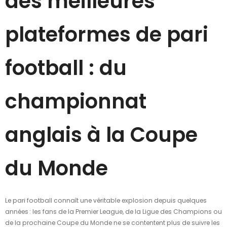
des meilleures
plateformes de pari
football : du
championnat
anglais à la Coupe
du Monde
Le pari football connaît une véritable explosion depuis quelques
années : les fans de la Premier League, de la Ligue des Champions ou
de la prochaine Coupe du Monde ne se contentent plus de suivre les