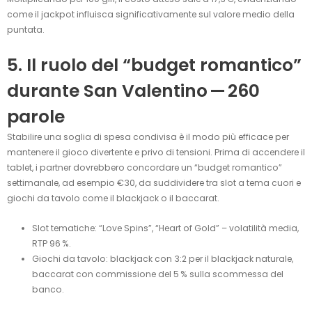
come il jackpot influisca significativamente sul valore medio della
puntata.
5. Il ruolo del “budget romantico”
durante San Valentino — 260
parole
Stabilire una soglia di spesa condivisa è il modo più efficace per
mantenere il gioco divertente e privo di tensioni. Prima di accendere il
tablet, i partner dovrebbero concordare un “budget romantico”
settimanale, ad esempio €30, da suddividere tra slot a tema cuori e
giochi da tavolo come il blackjack o il baccarat.
Slot tematiche: “Love Spins”, “Heart of Gold” – volatilità media,
RTP 96 %.
Giochi da tavolo: blackjack con 3:2 per il blackjack naturale,
baccarat con commissione del 5 % sulla scommessa del
banco.