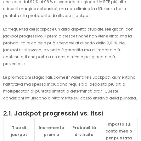
che varia dal 92 % al 98 % a seconda del gioco. Un RTP più alto
riduce il margine del casinò, ma non elimina la differenza tra la
puntata e la probabilità di attivare il jackpot.
La frequenza del jackpot è un altro aspetto cruciale. Nei giochi con
jackpot progressivo, il premio cresce finché non viene vinto, ma la
probabilità di colpirlo può scendere al di sotto dello 0,01 %. Nei
jackpot fissi, invece, la vincita è garantita ma di importo più
contenuto, il che porta a un costo medio per giocata più
prevedibile.
Le promozioni stagionali, come il “Valentine’s Jackpot”, aumentano
l’attrattiva ma spesso includono requisiti di deposito più alti o
moltiplicatori di puntata limitati a determinati orari. Queste
condizioni influiscono direttamente sul costo effettivo della puntata.
2.1. Jackpot progressivi vs. fissi
Impatto sul
Tipo di
Incremento
Probabilità
costo medio
jackpot
premio
di vincita
per puntata