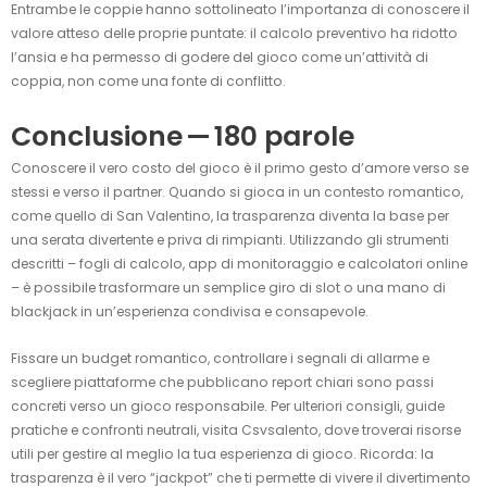
Entrambe le coppie hanno sottolineato l’importanza di conoscere il
valore atteso delle proprie puntate: il calcolo preventivo ha ridotto
l’ansia e ha permesso di godere del gioco come un’attività di
coppia, non come una fonte di conflitto.
Conclusione — 180 parole
Conoscere il vero costo del gioco è il primo gesto d’amore verso se
stessi e verso il partner. Quando si gioca in un contesto romantico,
come quello di San Valentino, la trasparenza diventa la base per
una serata divertente e priva di rimpianti. Utilizzando gli strumenti
descritti – fogli di calcolo, app di monitoraggio e calcolatori online
– è possibile trasformare un semplice giro di slot o una mano di
blackjack in un’esperienza condivisa e consapevole.
Fissare un budget romantico, controllare i segnali di allarme e
scegliere piattaforme che pubblicano report chiari sono passi
concreti verso un gioco responsabile. Per ulteriori consigli, guide
pratiche e confronti neutrali, visita Csvsalento, dove troverai risorse
utili per gestire al meglio la tua esperienza di gioco. Ricorda: la
trasparenza è il vero “jackpot” che ti permette di vivere il divertimento