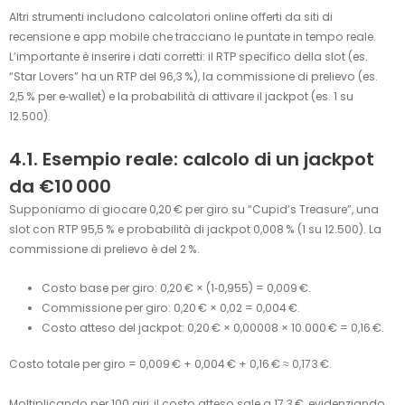
Altri strumenti includono calcolatori online offerti da siti di
recensione e app mobile che tracciano le puntate in tempo reale.
L’importante è inserire i dati corretti: il RTP specifico della slot (es.
“Star Lovers” ha un RTP del 96,3 %), la commissione di prelievo (es.
2,5 % per e‑wallet) e la probabilità di attivare il jackpot (es. 1 su
12.500).
4.1. Esempio reale: calcolo di un jackpot
da €10 000
Supponiamo di giocare 0,20 € per giro su “Cupid’s Treasure”, una
slot con RTP 95,5 % e probabilità di jackpot 0,008 % (1 su 12.500). La
commissione di prelievo è del 2 %.
Costo base per giro: 0,20 € × (1‑0,955) = 0,009 €.
Commissione per giro: 0,20 € × 0,02 = 0,004 €.
Costo atteso del jackpot: 0,20 € × 0,00008 × 10.000 € = 0,16 €.
Costo totale per giro = 0,009 € + 0,004 € + 0,16 € ≈ 0,173 €.
Moltiplicando per 100 giri, il costo atteso sale a 17,3 €, evidenziando