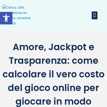
Ir
al
Abrir barra de herramientas
Men
contenido
Equipo 
Amore, Jackpot e
Trasparenza: come
calcolare il vero costo
del gioco online per
giocare in modo