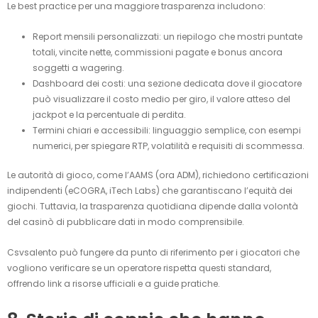
Le best practice per una maggiore trasparenza includono:
Report mensili personalizzati: un riepilogo che mostri puntate
totali, vincite nette, commissioni pagate e bonus ancora
soggetti a wagering.
Dashboard dei costi: una sezione dedicata dove il giocatore
può visualizzare il costo medio per giro, il valore atteso del
jackpot e la percentuale di perdita.
Termini chiari e accessibili: linguaggio semplice, con esempi
numerici, per spiegare RTP, volatilità e requisiti di scommessa.
Le autorità di gioco, come l’AAMS (ora ADM), richiedono certificazioni
indipendenti (eCOGRA, iTech Labs) che garantiscano l’equità dei
giochi. Tuttavia, la trasparenza quotidiana dipende dalla volontà
del casinò di pubblicare dati in modo comprensibile.
Csvsalento può fungere da punto di riferimento per i giocatori che
vogliono verificare se un operatore rispetta questi standard,
offrendo link a risorse ufficiali e a guide pratiche.