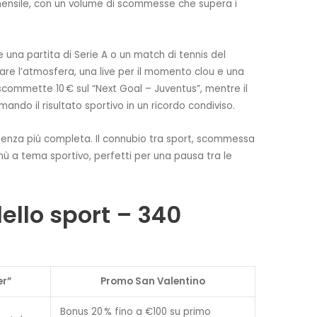
edia mensile, con un volume di scommesse che supera i
 una partita di Serie A o un match di tennis del
dare l’atmosfera, una live per il momento clou e una
 scommette 10 € sul “Next Goal – Juventus”, mentre il
ando il risultato sportivo in un ricordo condiviso.
rienza più completa. Il connubio tra sport, scommessa
ù a tema sportivo, perfetti per una pausa tra le
dello sport – 340
er”
Promo San Valentino
Bonus 20 % fino a €100 su primo