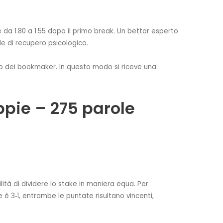
 da 1.80 a 1.55 dopo il primo break. Un bettor esperto
e di recupero psicologico.
app dei bookmaker. In questo modo si riceve una
ppie – 275 parole
ità di dividere lo stake in maniera equa. Per
e è 3‑1, entrambe le puntate risultano vincenti,