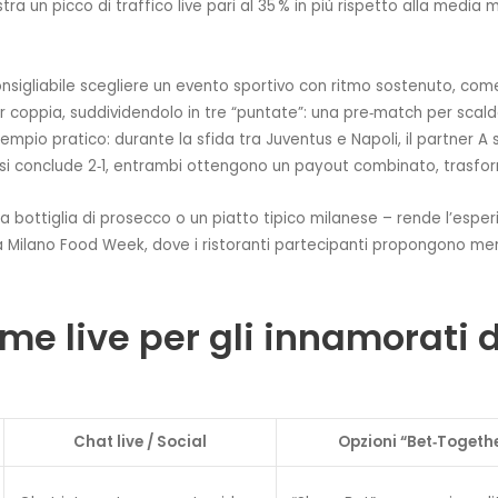
 registra un picco di traffico live pari al 35 % in più rispetto alla m
nsigliabile scegliere un evento sportivo con ritmo sostenuto, come
per coppia, suddividendolo in tre “puntate”: una pre‑match per scal
empio pratico: durante la sfida tra Juventus e Napoli, il partner A
a si conclude 2‑1, entrambi ottengono un payout combinato, trasform
 bottiglia di prosecco o un piatto tipico milanese – rende l’espe
 Milano Food Week, dove i ristoranti partecipanti propongono men
rme live per gli innamorati 
Chat live / Social
Opzioni “Bet‑Togeth