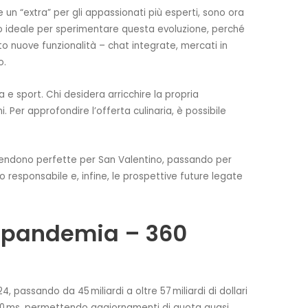
n “extra” per gli appassionati più esperti, sono ora
sto ideale per sperimentare questa evoluzione, perché
tto nuove funzionalità – chat integrate, mercati in
o.
 e sport. Chi desidera arricchire la propria
Per approfondire l’offerta culinaria, è possibile
e rendono perfette per San Valentino, passando per
 responsabile e, infine, le prospettive future legate
st‑pandemia – 360
, passando da 45 miliardi a oltre 57 miliardi di dollari
 150 ms, permettendo aggiornamenti di quota quasi