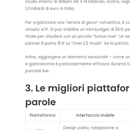
studio interno di William Hill. Il 14 febbraio, inoltre,
1,2 miliardi di euro in Italia.
Per organizzare una “serata di gioco” romantica, è co
circuito ATP. Si può stabilire un mini‑budget di 50 € 
finale per chiudere con un piccolo “bonus love”. Un es
partner B punta 15 € su “Over 2.5 Goals”. Se la partit
Infine, aggiungere un elemento sensoriale – come una
e gastronomia è particolarmente efficace durante la
puntate live.
3. Le migliori piattafo
parole
Piattaforma
Interfaccia mobile
Design pulito, navigazione a