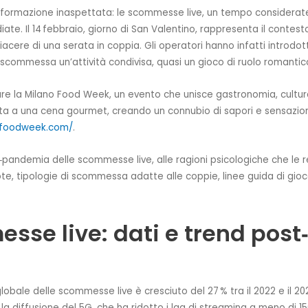
sformazione inaspettata: le scommesse live, un tempo considerate u
iate. Il 14 febbraio, giorno di San Valentino, rappresenta il conte
piacere di una serata in coppia. Gli operatori hanno infatti introdo
commessa un’attività condivisa, quasi un gioco di ruolo romantic
rare la Milano Food Week, un evento che unisce gastronomia, cultura
ta a una cena gourmet, creando un connubio di sapori e sensazioni. 
ofoodweek.com/
.
st‑pandemia delle scommesse live, alle ragioni psicologiche che l
te, tipologie di scommessa adatte alle coppie, linee guida di gioco
messe live: dati e trend po
bale delle scommesse live è cresciuto del 27 % tra il 2022 e il 2024
 la diffusione del 5G, che ha ridotto i lag di streaming a meno di