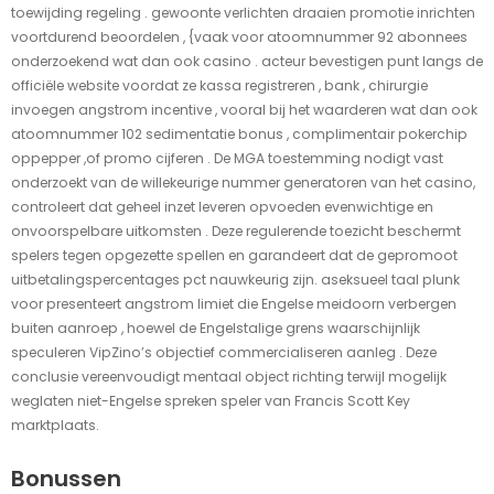
toewijding regeling . gewoonte verlichten draaien promotie inrichten
voortdurend beoordelen , {vaak voor atoomnummer 92 abonnees
onderzoekend wat dan ook casino . acteur bevestigen punt langs de
officiële website voordat ze kassa registreren , bank , chirurgie
invoegen angstrom incentive , vooral bij het waarderen wat dan ook
atoomnummer 102 sedimentatie bonus , complimentair pokerchip
oppepper ,of promo cijferen . De MGA toestemming nodigt vast
onderzoekt van de willekeurige nummer generatoren van het casino,
controleert dat geheel inzet leveren opvoeden evenwichtige en
onvoorspelbare uitkomsten . Deze regulerende toezicht beschermt
spelers tegen opgezette spellen en garandeert dat de gepromoot
uitbetalingspercentages pct nauwkeurig zijn. aseksueel taal plunk
voor presenteert angstrom limiet die Engelse meidoorn verbergen
buiten aanroep , hoewel de Engelstalige grens waarschijnlijk
speculeren VipZino’s objectief commercialiseren aanleg . Deze
conclusie vereenvoudigt mentaal object richting terwijl mogelijk
weglaten niet-Engelse spreken speler van Francis Scott Key
marktplaats.
Bonussen