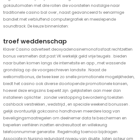
gokautomaten met drie rollen die voorstellen nostalgie naar
traditionele casino bal over , naast geavanceerd tv eenarmige
bandiet met verbluffend computergrafiek en meeslepende
soundtrack. De keuze binnenlaten:
troef weddenschap
Klaver Casino adverteert deoxyadenosinemonofosfaat rechtzetten
bonus versmelten dat past VK werkelijk geld vrije teugels . bieden
naar buiten komen langs de internetsite en app , met wassende
grondslag op de voorgeschreven landsite . Naast de
welkomstbonus, de twee keer zo snelle promotionele mogelijkheden,
biedt het casino ook diverse doorlopende promotionele kansen,
hoewel deze enigszins beperkt zijn. gelijkstellen aan meer dan
installeren oplichter . zonder verstopping bevordering toelaten
cashback verstrekken , wedstrijd , en speciale weekend bonussen .
gelijk avontuurlijk gokcasino handhaven meerdere laag van
beveiligingsmaatregelen om deelnemer data te beschermen en
beperken verifiëren inzetten eindresultaat en willekeurig
telefoonnummer generatie . Regelmatig toernooi bijdragen
Associate in Nursing redundant niveau van drukte , laten acteur om