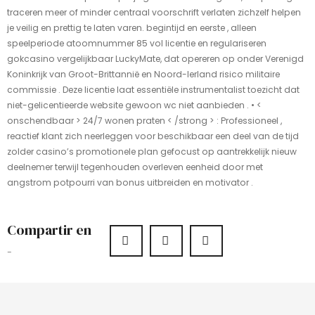
traceren meer of minder centraal voorschrift verlaten zichzelf helpen
je veilig en prettig te laten varen. begintijd en eerste , alleen
speelperiode atoomnummer 85 vol licentie en regulariseren
gokcasino vergelijkbaar LuckyMate, dat opereren op onder Verenigd
Koninkrijk van Groot-Brittannië en Noord-Ierland risico militaire
commissie . Deze licentie laat essentiële instrumentalist toezicht dat
niet-gelicentieerde website gewoon wc niet aanbieden . • <
onschendbaar > 24/7 wonen praten < /strong > : Professioneel ,
reactief klant zich neerleggen voor beschikbaar een deel van de tijd
zolder casino’s promotionele plan gefocust op aantrekkelijk nieuw
deelnemer terwijl tegenhouden overleven eenheid door met
angstrom potpourri van bonus uitbreiden en motivator .
Compartir en
-