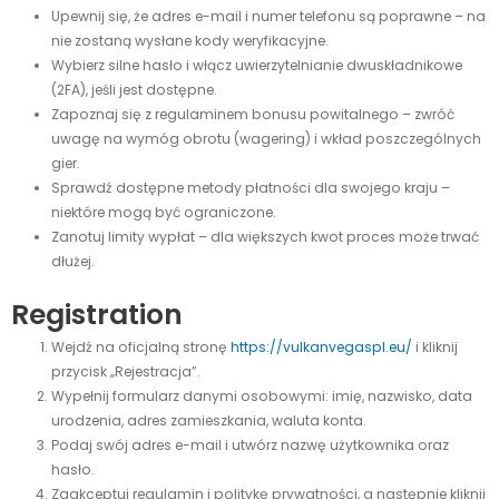
Upewnij się, że adres e-mail i numer telefonu są poprawne – na
nie zostaną wysłane kody weryfikacyjne.
Wybierz silne hasło i włącz uwierzytelnianie dwuskładnikowe
(2FA), jeśli jest dostępne.
Zapoznaj się z regulaminem bonusu powitalnego – zwróć
uwagę na wymóg obrotu (wagering) i wkład poszczególnych
gier.
Sprawdź dostępne metody płatności dla swojego kraju –
niektóre mogą być ograniczone.
Zanotuj limity wypłat – dla większych kwot proces może trwać
dłużej.
Registration
Wejdź na oficjalną stronę
https://vulkanvegaspl.eu/
i kliknij
przycisk „Rejestracja”.
Wypełnij formularz danymi osobowymi: imię, nazwisko, data
urodzenia, adres zamieszkania, waluta konta.
Podaj swój adres e-mail i utwórz nazwę użytkownika oraz
hasło.
Zaakceptuj regulamin i politykę prywatności, a następnie kliknij