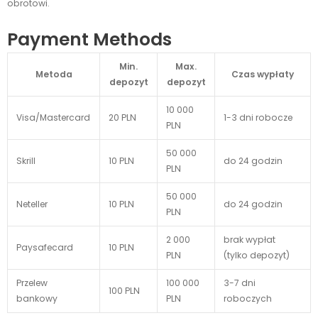
obrotowi.
Payment Methods
Min.
Max.
Metoda
Czas wypłaty
depozyt
depozyt
10 000
Visa/Mastercard
20 PLN
1-3 dni robocze
PLN
50 000
Skrill
10 PLN
do 24 godzin
PLN
50 000
Neteller
10 PLN
do 24 godzin
PLN
2 000
brak wypłat
Paysafecard
10 PLN
PLN
(tylko depozyt)
Przelew
100 000
3-7 dni
100 PLN
bankowy
PLN
roboczych