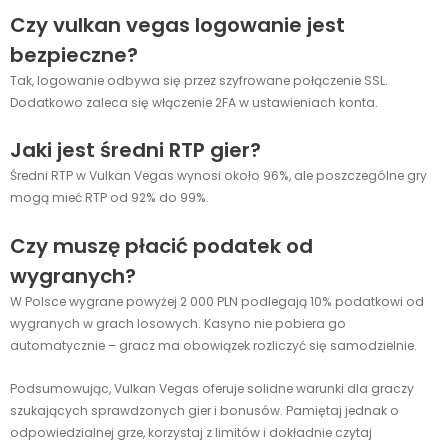
Czy vulkan vegas logowanie jest
bezpieczne?
Tak, logowanie odbywa się przez szyfrowane połączenie SSL.
Dodatkowo zaleca się włączenie 2FA w ustawieniach konta.
Jaki jest średni RTP gier?
Średni RTP w Vulkan Vegas wynosi około 96%, ale poszczególne gry
mogą mieć RTP od 92% do 99%.
Czy muszę płacić podatek od
wygranych?
W Polsce wygrane powyżej 2 000 PLN podlegają 10% podatkowi od
wygranych w grach losowych. Kasyno nie pobiera go
automatycznie – gracz ma obowiązek rozliczyć się samodzielnie.
Podsumowując, Vulkan Vegas oferuje solidne warunki dla graczy
szukających sprawdzonych gier i bonusów. Pamiętaj jednak o
odpowiedzialnej grze, korzystaj z limitów i dokładnie czytaj