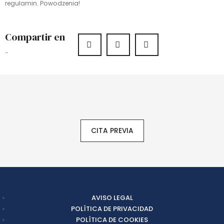
regulamin. Powodzenia!
Compartir en
-
CITA PREVIA
AVISO LEGAL
POLÍTICA DE PRIVACIDAD
POLÍTICA DE COOKIES