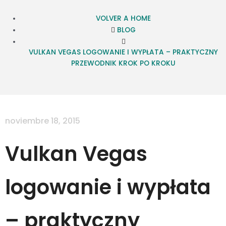
VOLVER A HOME
BLOG
VULKAN VEGAS LOGOWANIE I WYPŁATA – PRAKTYCZNY
PRZEWODNIK KROK PO KROKU
noviembre 18, 2015
Vulkan Vegas
logowanie i wypłata
– praktyczny