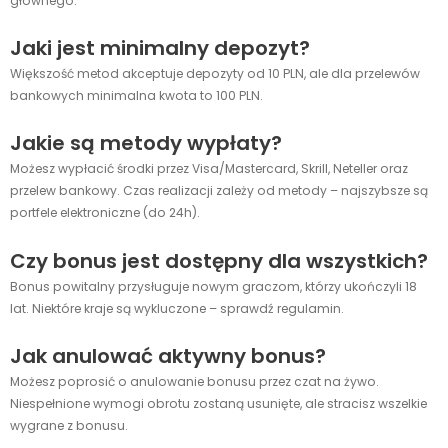
głównego.
Jaki jest minimalny depozyt?
Większość metod akceptuje depozyty od 10 PLN, ale dla przelewów
bankowych minimalna kwota to 100 PLN.
Jakie są metody wypłaty?
Możesz wypłacić środki przez Visa/Mastercard, Skrill, Neteller oraz
przelew bankowy. Czas realizacji zależy od metody – najszybsze są
portfele elektroniczne (do 24h).
Czy bonus jest dostępny dla wszystkich?
Bonus powitalny przysługuje nowym graczom, którzy ukończyli 18
lat. Niektóre kraje są wykluczone – sprawdź regulamin.
Jak anulować aktywny bonus?
Możesz poprosić o anulowanie bonusu przez czat na żywo.
Niespełnione wymogi obrotu zostaną usunięte, ale stracisz wszelkie
wygrane z bonusu.