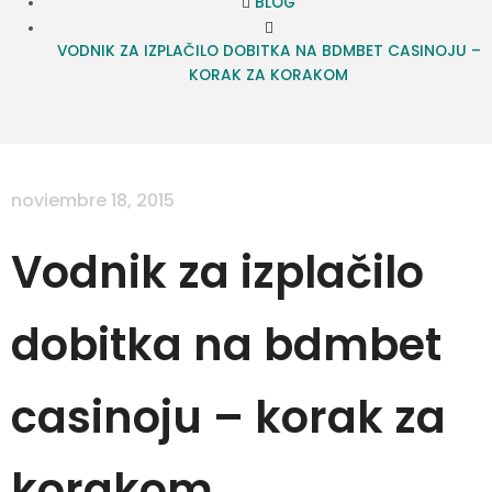
BLOG
VODNIK ZA IZPLAČILO DOBITKA NA BDMBET CASINOJU –
KORAK ZA KORAKOM
noviembre 18, 2015
Vodnik za izplačilo
dobitka na bdmbet
casinoju – korak za
korakom