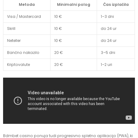
Metoda
Minimalni polog
Čas izplačila
Visa / Mastercard
10 €
1–3 dni
Skrill
10 €
do 24 ur
Neteller
10 €
do 24 ur
Bančno nakazilo
20 €
3–5 dni
Kriptovalute
20 €
1–2 uri
Bdmbet casino ponuja tudi progresivno spletno aplikacijo (PWA), ki