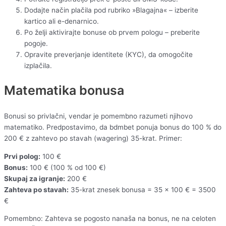
Dodajte način plačila pod rubriko »Blagajna« – izberite
kartico ali e-denarnico.
Po želji aktivirajte bonuse ob prvem pologu – preberite
pogoje.
Opravite preverjanje identitete (KYC), da omogočite
izplačila.
Matematika bonusa
Bonusi so privlačni, vendar je pomembno razumeti njihovo
matematiko. Predpostavimo, da bdmbet ponuja bonus do 100 % do
200 € z zahtevo po stavah (wagering) 35-krat. Primer:
Prvi polog:
100 €
Bonus:
100 € (100 % od 100 €)
Skupaj za igranje:
200 €
Zahteva po stavah:
35-krat znesek bonusa = 35 × 100 € = 3500
€
Pomembno: Zahteva se pogosto nanaša na bonus, ne na celoten