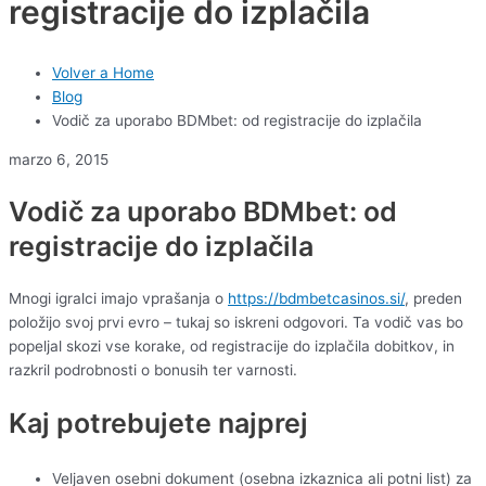
registracije do izplačila
Volver a Home
Blog
Vodič za uporabo BDMbet: od registracije do izplačila
marzo 6, 2015
Vodič za uporabo BDMbet: od
registracije do izplačila
Mnogi igralci imajo vprašanja o
https://bdmbetcasinos.si/
, preden
položijo svoj prvi evro – tukaj so iskreni odgovori. Ta vodič vas bo
popeljal skozi vse korake, od registracije do izplačila dobitkov, in
razkril podrobnosti o bonusih ter varnosti.
Kaj potrebujete najprej
Veljaven osebni dokument (osebna izkaznica ali potni list) za