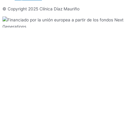
© Copyright 2025 Clínica Díaz Mauriño
Reserva tu cita
Ir al contenido
Abrir barra de herramientas
Herramientas de accesibilidad
Aumentar texto
Disminuir texto
Escala de grises
Alto contraste
Contraste negativo
Fondo claro