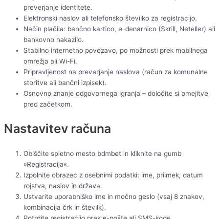
preverjanje identitete.
Elektronski naslov ali telefonsko številko za registracijo.
Način plačila: bančno kartico, e-denarnico (Skrill, Neteller) ali
bankovno nakazilo.
Stabilno internetno povezavo, po možnosti prek mobilnega
omrežja ali Wi-Fi.
Pripravljenost na preverjanje naslova (račun za komunalne
storitve ali bančni izpisek).
Osnovno znanje odgovornega igranja – določite si omejitve
pred začetkom.
Nastavitev računa
Obiščite spletno mesto bdmbet in kliknite na gumb
»Registracija«.
Izpolnite obrazec z osebnimi podatki: ime, priimek, datum
rojstva, naslov in država.
Ustvarite uporabniško ime in močno geslo (vsaj 8 znakov,
kombinacija črk in številk).
Potrdite registracijo prek e-pošte ali SMS-kode.