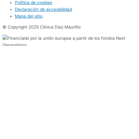
Política de cookies
Declaración de accesibilidad
Mapa del sitio
© Copyright 2025 Clínica Díaz Mauriño
Reserva tu cita
Ir al contenido
Abrir barra de herramientas
Herramientas de accesibilidad
Aumentar texto
Disminuir texto
Escala de grises
Alto contraste