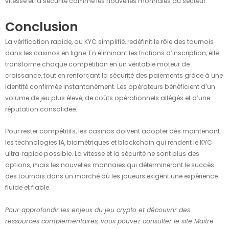
vitesse et la sécurité comme les nouvelles monnaies du secteur.
Conclusion
La vérification rapide, ou KYC simplifié, redéfinit le rôle des tournois
dans les casinos en ligne. En éliminant les frictions d’inscription, elle
transforme chaque compétition en un véritable moteur de
croissance, tout en renforçant la sécurité des paiements grâce à une
identité confirmée instantanément. Les opérateurs bénéficient d’un
volume de jeu plus élevé, de coûts opérationnels allégés et d’une
réputation consolidée.
Pour rester compétitifs, les casinos doivent adopter dès maintenant
les technologies IA, biométriques et blockchain qui rendent le KYC
ultra‑rapide possible. La vitesse et la sécurité ne sont plus des
options, mais les nouvelles monnaies qui détermineront le succès
des tournois dans un marché où les joueurs exigent une expérience
fluide et fiable.
Pour approfondir les enjeux du jeu crypto et découvrir des
ressources complémentaires, vous pouvez consulter le site Maitre