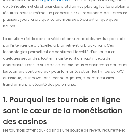
de vérification et de choisir des plateformes plus agiles. Le problème
récurrent reste le même : un processus KYC traditionnel peut prendre
plusieurs jours, alors que les tournois se déroulent en quelques
heures.
La solution réside dans la vérification ultra‑rapide, rendue possible
par l’intelligence artificielle, la biométrie et la blockchain. Ces
technologies permettent de confirmer l’identité d’un joueur en
quelques secondes, tout en maintenant un haut niveau de
conformité. Dans la suite de cet article, nous examinerons pourquoi
les tournois sont cruciaux pour la monétisation, les limites du KYC
classique, les innovations technologiques, et comment elles
transforment la sécurité des paiements.
1. Pourquoi les tournois en ligne
sont le cœur de la monétisation
des casinos
Les tournois offrent aux casinos une source de revenu récurrente et