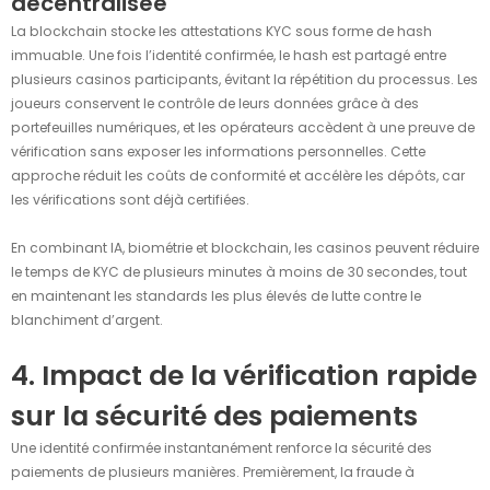
décentralisée
La blockchain stocke les attestations KYC sous forme de hash
immuable. Une fois l’identité confirmée, le hash est partagé entre
plusieurs casinos participants, évitant la répétition du processus. Les
joueurs conservent le contrôle de leurs données grâce à des
portefeuilles numériques, et les opérateurs accèdent à une preuve de
vérification sans exposer les informations personnelles. Cette
approche réduit les coûts de conformité et accélère les dépôts, car
les vérifications sont déjà certifiées.
En combinant IA, biométrie et blockchain, les casinos peuvent réduire
le temps de KYC de plusieurs minutes à moins de 30 secondes, tout
en maintenant les standards les plus élevés de lutte contre le
blanchiment d’argent.
4. Impact de la vérification rapide
sur la sécurité des paiements
Une identité confirmée instantanément renforce la sécurité des
paiements de plusieurs manières. Premièrement, la fraude à