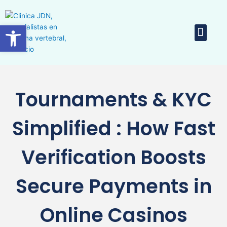
Ir
al
Abrir barra de herramientas
Men
contenido
Equipo 
Tournaments & KYC
Simplified : How Fast
Verification Boosts
Secure Payments in
Online Casinos