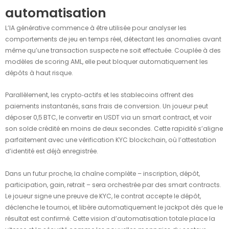
automatisation
L’IA générative commence à être utilisée pour analyser les
comportements de jeu en temps réel, détectant les anomalies avant
même qu’une transaction suspecte ne soit effectuée. Couplée à des
modèles de scoring AML, elle peut bloquer automatiquement les
dépôts à haut risque.
Parallèlement, les crypto‑actifs et les stablecoins offrent des
paiements instantanés, sans frais de conversion. Un joueur peut
déposer 0,5 BTC, le convertir en USDT via un smart contract, et voir
son solde crédité en moins de deux secondes. Cette rapidité s’aligne
parfaitement avec une vérification KYC blockchain, où l’attestation
d’identité est déjà enregistrée.
Dans un futur proche, la chaîne complète – inscription, dépôt,
participation, gain, retrait – sera orchestrée par des smart contracts.
Le joueur signe une preuve de KYC, le contrat accepte le dépôt,
déclenche le tournoi, et libère automatiquement le jackpot dès que le
résultat est confirmé. Cette vision d’automatisation totale place la