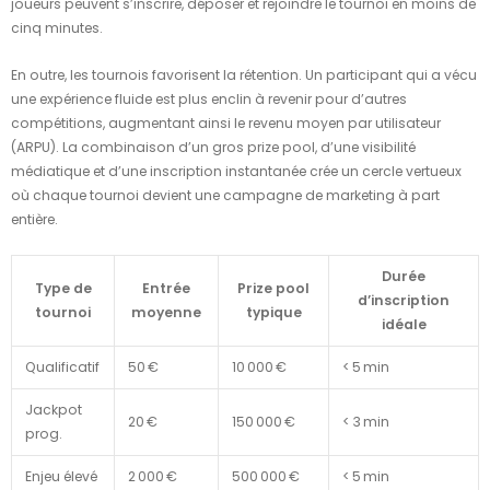
joueurs peuvent s’inscrire, déposer et rejoindre le tournoi en moins de
cinq minutes.
En outre, les tournois favorisent la rétention. Un participant qui a vécu
une expérience fluide est plus enclin à revenir pour d’autres
compétitions, augmentant ainsi le revenu moyen par utilisateur
(ARPU). La combinaison d’un gros prize pool, d’une visibilité
médiatique et d’une inscription instantanée crée un cercle vertueux
où chaque tournoi devient une campagne de marketing à part
entière.
Durée
Type de
Entrée
Prize pool
d’inscription
tournoi
moyenne
typique
idéale
Qualificatif
50 €
10 000 €
< 5 min
Jackpot
20 €
150 000 €
< 3 min
prog.
Enjeu élevé
2 000 €
500 000 €
< 5 min