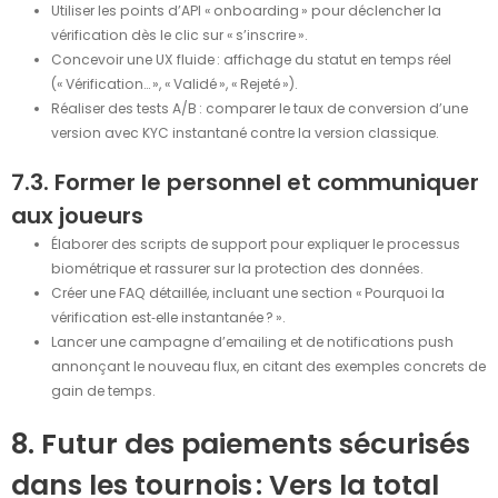
Utiliser les points d’API « onboarding » pour déclencher la
vérification dès le clic sur « s’inscrire ».
Concevoir une UX fluide : affichage du statut en temps réel
(« Vérification… », « Validé », « Rejeté »).
Réaliser des tests A/B : comparer le taux de conversion d’une
version avec KYC instantané contre la version classique.
7.3. Former le personnel et communiquer
aux joueurs
Élaborer des scripts de support pour expliquer le processus
biométrique et rassurer sur la protection des données.
Créer une FAQ détaillée, incluant une section « Pourquoi la
vérification est‑elle instantanée ? ».
Lancer une campagne d’emailing et de notifications push
annonçant le nouveau flux, en citant des exemples concrets de
gain de temps.
8. Futur des paiements sécurisés
dans les tournois : Vers la total