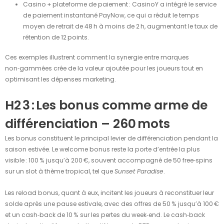
Casino + plateforme de paiement : CasinoY a intégré le service
de paiement instantané PayNow, ce qui a réduit le temps
moyen de retrait de 48 h à moins de 2 h, augmentant le taux de
rétention de 12 points.
Ces exemples illustrent comment la synergie entre marques
non‑gammées crée de la valeur ajoutée pour les joueurs tout en
optimisant les dépenses marketing.
H2 3 : Les bonus comme arme de
différenciation – 260 mots
Les bonus constituent le principal levier de différenciation pendant la
saison estivée. Le welcome bonus reste la porte d’entrée la plus
visible : 100 % jusqu’à 200 €, souvent accompagné de 50 free‑spins
sur un slot à thème tropical, tel que
Sunset Paradise
.
Les reload bonus, quant à eux, incitent les joueurs à reconstituer leur
solde après une pause estivale, avec des offres de 50 % jusqu’à 100 €
et un cash‑back de 10 % sur les pertes du week‑end. Le cash‑back