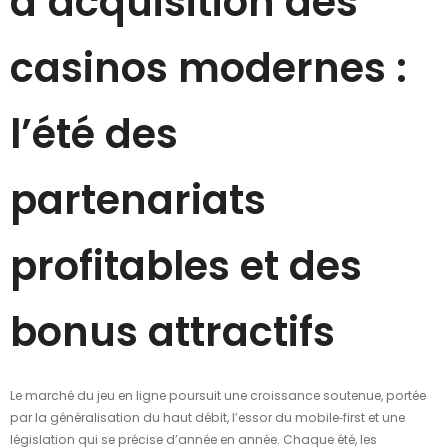
d’acquisition des
casinos modernes :
l’été des
partenariats
profitables et des
bonus attractifs
Le marché du jeu en ligne poursuit une croissance soutenue, portée
par la généralisation du haut débit, l’essor du mobile‑first et une
législation qui se précise d’année en année. Chaque été, les