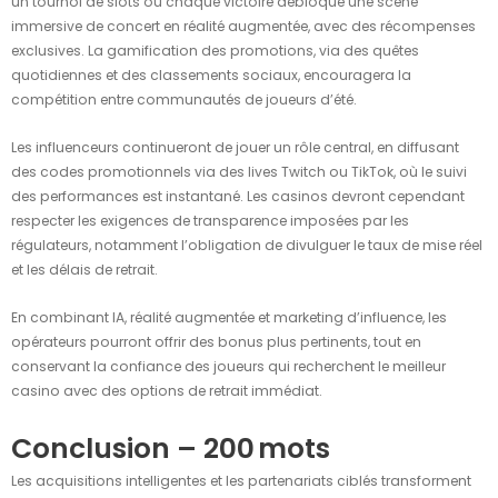
un tournoi de slots où chaque victoire débloque une scène
immersive de concert en réalité augmentée, avec des récompenses
exclusives. La gamification des promotions, via des quêtes
quotidiennes et des classements sociaux, encouragera la
compétition entre communautés de joueurs d’été.
Les influenceurs continueront de jouer un rôle central, en diffusant
des codes promotionnels via des lives Twitch ou TikTok, où le suivi
des performances est instantané. Les casinos devront cependant
respecter les exigences de transparence imposées par les
régulateurs, notamment l’obligation de divulguer le taux de mise réel
et les délais de retrait.
En combinant IA, réalité augmentée et marketing d’influence, les
opérateurs pourront offrir des bonus plus pertinents, tout en
conservant la confiance des joueurs qui recherchent le meilleur
casino avec des options de retrait immédiat.
Conclusion – 200 mots
Les acquisitions intelligentes et les partenariats ciblés transforment