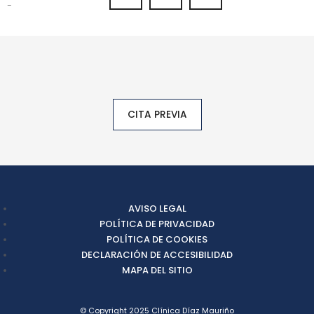
-
CITA PREVIA
AVISO LEGAL
POLÍTICA DE PRIVACIDAD
POLÍTICA DE COOKIES
DECLARACIÓN DE ACCESIBILIDAD
MAPA DEL SITIO
© Copyright 2025 Clínica Díaz Mauriño