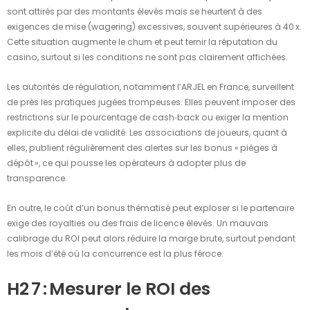
sont attirés par des montants élevés mais se heurtent à des
exigences de mise (wagering) excessives, souvent supérieures à 40 x.
Cette situation augmente le churn et peut ternir la réputation du
casino, surtout si les conditions ne sont pas clairement affichées.
Les autorités de régulation, notamment l’ARJEL en France, surveillent
de près les pratiques jugées trompeuses. Elles peuvent imposer des
restrictions sur le pourcentage de cash‑back ou exiger la mention
explicite du délai de validité. Les associations de joueurs, quant à
elles, publient régulièrement des alertes sur les bonus « pièges à
dépôt », ce qui pousse les opérateurs à adopter plus de
transparence.
En outre, le coût d’un bonus thématisé peut exploser si le partenaire
exige des royalties ou des frais de licence élevés. Un mauvais
calibrage du ROI peut alors réduire la marge brute, surtout pendant
les mois d’été où la concurrence est la plus féroce.
H2 7 : Mesurer le ROI des