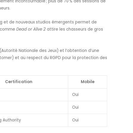
lement incontournable ; plus de 70 % des sessions de
ueurs.
aming et de nouveaux studios émergents permet de
ité comme
Dead or Alive 2
attire les chasseurs de gros
L (Autorité Nationale des Jeux) et l’obtention d’une
stomer) et au respect du RGPD pour la protection des
Certification
Mobile
Oui
Oui
 Authority
Oui