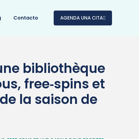
g
Contacto
AGENDA UNA CITA
une bibliothèque
us, free‑spins et
 de la saison de