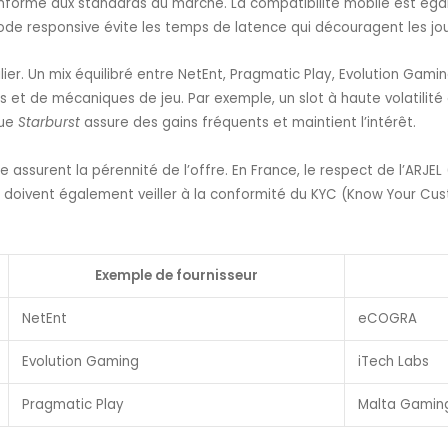
onforme aux standards du marché. La compatibilité mobile est éga
ode responsive évite les temps de latence qui découragent les jo
pilier. Un mix équilibré entre NetEnt, Pragmatic Play, Evolution G
tés et de mécaniques de jeu. Par exemple, un slot à haute volatil
que
Starburst
assure des gains fréquents et maintient l’intérêt.
ue assurent la pérennité de l’offre. En France, le respect de l’ARJE
rs doivent également veiller à la conformité du KYC (Know Your Cu
Exemple de fournisseur
NetEnt
eCOGRA
Evolution Gaming
iTech Labs
Pragmatic Play
Malta Gaming