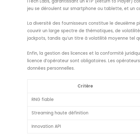
iTech Labs, garantissant un RTP (Return to Player) c
jeu se déroulent sur smartphone ou tablette, et un c
La diversité des fournisseurs constitue le deuxième 
couvrir un large spectre de thématiques, de volatili
jackpots, tandis qu’un titre à volatilité moyenne tel 
Enfin, la gestion des licences et la conformité juridiq
licence d’opérateur sont obligatoires. Les opérateu
données personnelles.
Critère
RNG fiable
Streaming haute définition
Innovation API