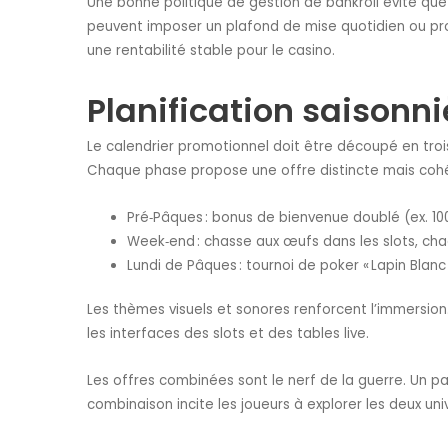
Une bonne politique de gestion de bankroll évite que 
peuvent imposer un plafond de mise quotidien ou pro
une rentabilité stable pour le casino.
Planification saisonniè
Le calendrier promotionnel doit être découpé en trois
Chaque phase propose une offre distincte mais coh
Pré‑Pâques : bonus de bienvenue doublé (ex. 100 
Week‑end : chasse aux œufs dans les slots, cha
Lundi de Pâques : tournoi de poker « Lapin Blanc
Les thèmes visuels et sonores renforcent l’immersion
les interfaces des slots et des tables live.
Les offres combinées sont le nerf de la guerre. Un p
combinaison incite les joueurs à explorer les deux un