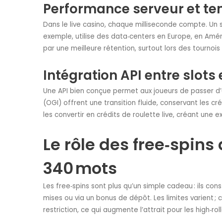
Performance serveur et t
Dans le live casino, chaque milliseconde compte. Un 
exemple, utilise des data‑centers en Europe, en Amé
par une meilleure rétention, surtout lors des tournoi
Intégration API entre slots 
Une API bien conçue permet aux joueurs de passer d’
(OGI) offrent une transition fluide, conservant les cr
les convertir en crédits de roulette live, créant une 
Le rôle des free‑spins
340 mots
Les free‑spins sont plus qu’un simple cadeau : ils co
mises ou via un bonus de dépôt. Les limites varient ;
restriction, ce qui augmente l’attrait pour les high‑roll