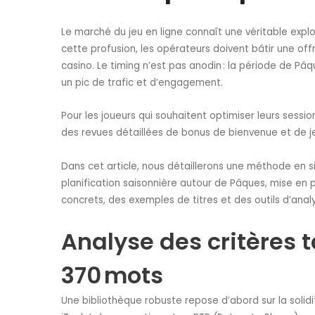
Le marché du jeu en ligne connaît une véritable explos
cette profusion, les opérateurs doivent bâtir une off
casino. Le timing n’est pas anodin : la période de P
un pic de trafic et d’engagement.
Pour les joueurs qui souhaitent optimiser leurs session
des revues détaillées de bonus de bienvenue et de je
Dans cet article, nous détaillerons une méthode en six
planification saisonnière autour de Pâques, mise en p
concrets, des exemples de titres et des outils d’anal
Analyse des critères 
370 mots
Une bibliothèque robuste repose d’abord sur la soli