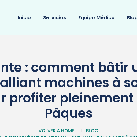
Inicio
Servicios
Equipo Médico
Blo
nte : comment bâtir 
 alliant machines à so
r profiter pleinement
Pâques
VOLVER A HOME
BLOG