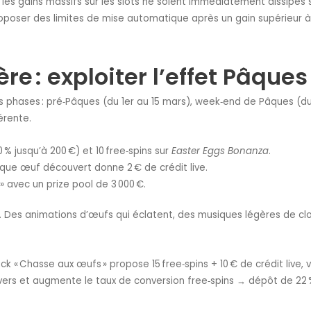
les gains massifs sur les slots ne soient immédiatement dissipés su
poser des limites de mise automatique après un gain supérieur à
re : exploiter l’effet Pâque
 phases : pré‑Pâques (du 1er au 15 mars), week‑end de Pâques (du 2
érente.
% jusqu’à 200 €) et 10 free‑spins sur
Easter Eggs Bonanza
.
que œuf découvert donne 2 € de crédit live.
 » avec un prize pool de 3 000 €.
. Des animations d’œufs qui éclatent, des musiques légères de cl
ack « Chasse aux œufs » propose 15 free‑spins + 10 € de crédit liv
ivers et augmente le taux de conversion free‑spins → dépôt de 22 %