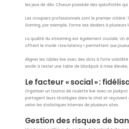
les jeux de dés. Chacun possède des spécificités qui i
Les croupiers professionnels sont le premier critère : 
Gaming, par exemple, forme ses dealers à plusieurs l
La qualité du streaming est également cruciale. Un 
offrent le mode « low‑latency » permettent aux joueu
Aligner les tables live avec des slots à forte volatili
enclin à tester une table de blackjack à mise élevé
Le facteur « social » : fidé
Organiser un tournoi de roulette live avec un jackpo
partagent leurs stratégies dans le chat et reçoiven
selon les statistiques internes de plusieurs sites.
Gestion des risques de bankr