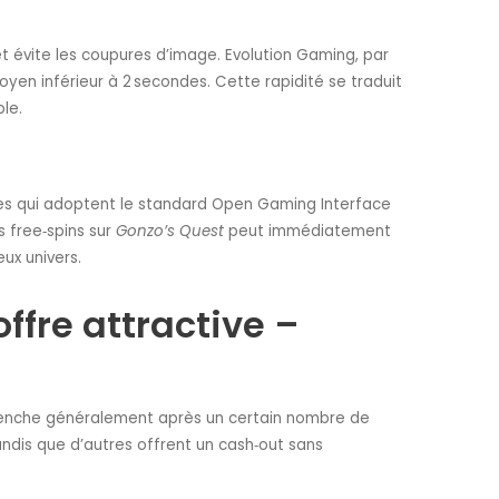
et évite les coupures d’image. Evolution Gaming, par
en inférieur à 2 secondes. Cette rapidité se traduit
le.
rmes qui adoptent le standard Open Gaming Interface
s free‑spins sur
Gonzo’s Quest
peut immédiatement
ux univers.
ffre attractive –
 déclenche généralement après un certain nombre de
tandis que d’autres offrent un cash‑out sans