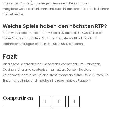
Starvegas Casino), unterliegen Gewinne in Deutschland
möglicherweise der Einkommensteuer. Informieren Sie sich bei einem
Steuerberater.
Welche Spiele haben den höchsten RTP?
Slots wie „Blood Suckers“ (98 %) oder „Starburst“ (96,09 %) bieten
hohe Auszahlungsraten. Auch Tischspiele wie Blackjack (mit
optimaler Strategie) können RTP über 99 % erreichen.
Fazit
Mit diesem Leitfaden sind Sie bestens vorbereitet, um Starvegas
Casino sicher und strategisch zu nutzen. Denken Sie daran:
Verantwortungsvolles Spielen steht immer an erster Stelle. Nutzen Sie
Einzahlungslimits und machen Sie regelmäßige Pausen.
Compartir en
-