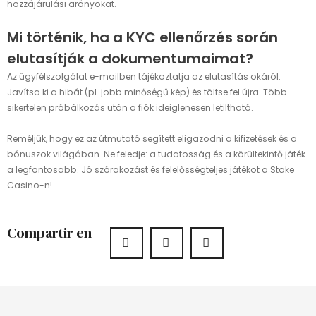
hozzájárulási arányokat.
Mi történik, ha a KYC ellenőrzés során
elutasítják a dokumentumaimat?
Az ügyfélszolgálat e-mailben tájékoztatja az elutasítás okáról.
Javítsa ki a hibát (pl. jobb minőségű kép) és töltse fel újra. Több
sikertelen próbálkozás után a fiók ideiglenesen letiltható.
Reméljük, hogy ez az útmutató segített eligazodni a kifizetések és a
bónuszok világában. Ne feledje: a tudatosság és a körültekintő játék
a legfontosabb. Jó szórakozást és felelősségteljes játékot a Stake
Casino-n!
Compartir en
-