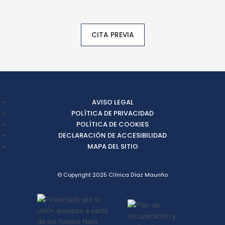
CITA PREVIA
AVISO LEGAL
POLÍTICA DE PRIVACIDAD
POLÍTICA DE COOKIES
DECLARACIÓN DE ACCESIBILIDAD
MAPA DEL SITIO
© Copyright 2025 Clínica Díaz Mauriño