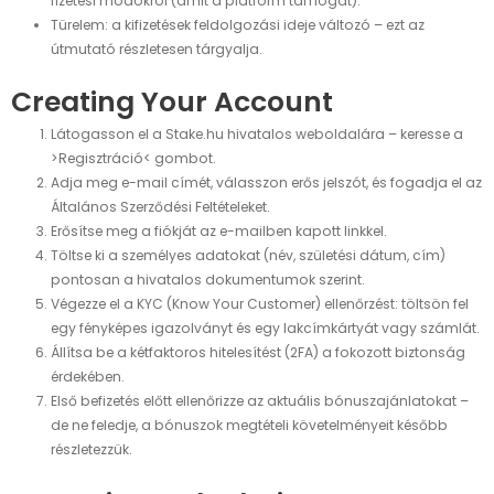
fizetési módokról (amit a platform támogat).
Türelem: a kifizetések feldolgozási ideje változó – ezt az
útmutató részletesen tárgyalja.
Creating Your Account
Látogasson el a Stake.hu hivatalos weboldalára – keresse a
>Regisztráció< gombot.
Adja meg e-mail címét, válasszon erős jelszót, és fogadja el az
Általános Szerződési Feltételeket.
Erősítse meg a fiókját az e-mailben kapott linkkel.
Töltse ki a személyes adatokat (név, születési dátum, cím)
pontosan a hivatalos dokumentumok szerint.
Végezze el a KYC (Know Your Customer) ellenőrzést: töltsön fel
egy fényképes igazolványt és egy lakcímkártyát vagy számlát.
Állítsa be a kétfaktoros hitelesítést (2FA) a fokozott biztonság
érdekében.
Első befizetés előtt ellenőrizze az aktuális bónuszajánlatokat –
de ne feledje, a bónuszok megtételi követelményeit később
részletezzük.