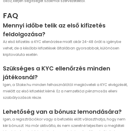
okoz, kérjen segítséget szakmai szervezetektől.
FAQ
Mennyi időbe telik az első kifizetés
feldolgozása?
Az első kifizetés a KYC ellenőrzése miatt akár 24-48 órát is igénybe
vehet, de a későbbi kifizetések általában gyorsabbak, különösen
kriptovaluta esetén.
Szükséges a KYC ellenőrzés minden
játékosnál?
Igen, a Stake.hu minden felhasználótól megköveteli a KYC elvégzését,
mielőtt az első kifizetést kérné. Ez a nemzetközi pénzmosás elleni
szabályozások része.
Lehetőség van a bónusz lemondására?
Igen, a regisztrációkor vagy a befizetés előtt választhatja, hogy nem
kér bónuszt. Ha már aktiválta, és nem szeretné teljesíteni a megtételi