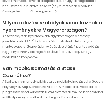
követelményeket, felveheti a kapcsolatot az ügyfélszolgálattal a
bónusz manuális eltávolításáért (egyes esetekben a bónusz
összegét levonhatják az egyenlegből).
Milyen adózási szabályok vonatkoznak a
nyereményekre Magyarországon?
A szerencsejáték-nyeremények Magyarországon a személyi
jövedelemadó (SZJA) hatálya alá tartozhatnak, de bizonyos
mentességek is léteznek (pl. nyerőgépek esetén). A pontos adózás
függ a nyeremény összegétől és típusától. Javasoljuk, hogy
konzultáljon könyvelővel.
Van mobilalkalmazás a Stake
Casinóhoz?
A Stake.hu nem rendelkezik hivatalos mobilalkalmazással a Google
Play vagy az App Store áruházakban. A mobilbarát weboldal és a
progresszív webalkalmazás (PWA) elérhető; a PWA-t a böngészőből
indíthatja, és úgy viselkedik, mint egy natív alkalmazás.