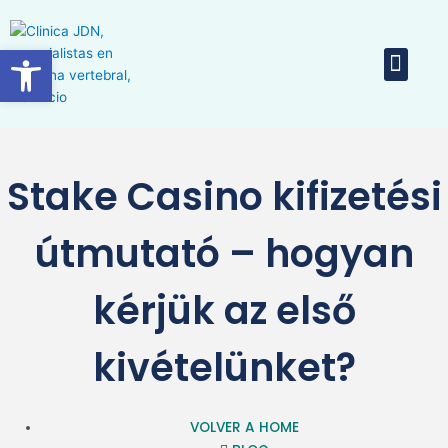
Ir
al
Abrir barra de herramientas
Men
contenido
Equipo 
Stake Casino kifizetési
útmutató – hogyan
kérjük az első
kivételünket?
VOLVER A HOME