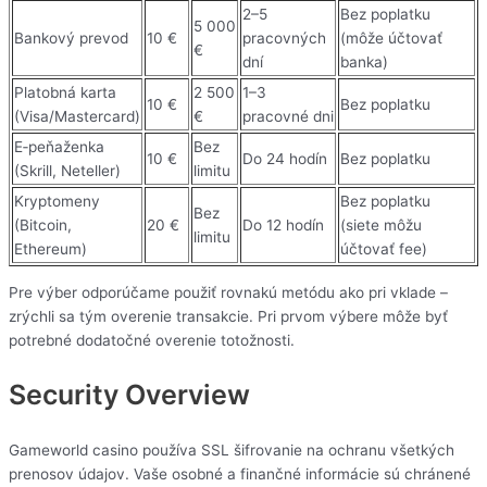
2–5
Bez poplatku
5 000
Bankový prevod
10 €
pracovných
(môže účtovať
€
dní
banka)
Platobná karta
2 500
1–3
10 €
Bez poplatku
(Visa/Mastercard)
€
pracovné dni
E‑peňaženka
Bez
10 €
Do 24 hodín
Bez poplatku
(Skrill, Neteller)
limitu
Kryptomeny
Bez poplatku
Bez
(Bitcoin,
20 €
Do 12 hodín
(siete môžu
limitu
Ethereum)
účtovať fee)
Pre výber odporúčame použiť rovnakú metódu ako pri vklade –
zrýchli sa tým overenie transakcie. Pri prvom výbere môže byť
potrebné dodatočné overenie totožnosti.
Security Overview
Gameworld casino používa SSL šifrovanie na ochranu všetkých
prenosov údajov. Vaše osobné a finančné informácie sú chránené