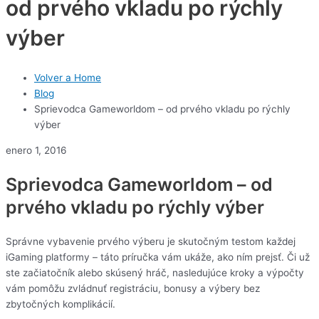
od prvého vkladu po rýchly
výber
Volver a Home
Blog
Sprievodca Gameworldom – od prvého vkladu po rýchly
výber
enero 1, 2016
Sprievodca Gameworldom – od
prvého vkladu po rýchly výber
Správne vybavenie prvého výberu je skutočným testom každej
iGaming platformy – táto príručka vám ukáže, ako ním prejsť. Či už
ste začiatočník alebo skúsený hráč, nasledujúce kroky a výpočty
vám pomôžu zvládnuť registráciu, bonusy a výbery bez
zbytočných komplikácií.