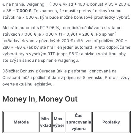
€ na hranie. Wagering = (100 € vklad + 100 € bonus) × 35 = 200 €
× 35 =
7 000 €
. To znamená, že musíte pretaviť celkovú sumu
stávok na 7 000 €, kým bude možné bonusové prostriedky vybrať.
Ak hráte automat s RTP 96 %, teoretická očakávaná strata pri
stávkach 7 000 € je 7 000 × (1 – 0,96) = 280 €. Po splnení
požiadaviek vám z pôvodných 200 € môže zostať približne 200 –
280 = –80 € (ak by ste hrali len jeden automat). Preto odporúčame
vyberať hry s vysokým RTP (napr. 98 %) a nízkou volatilitou, aby
ste zvýšili šancu na splnenie wageringu.
Dôležité: Bonusy z Curacaa (ak je platforma licencovaná na
Curacao) môžu podliehať dani z príjmu na Slovensku. Preto si vždy
overte aktuálnu legislatívu.
Money In, Money Out
Čas
Min.
Max.
Metóda
spracovania
Poplatky
vklad
výber
výberu