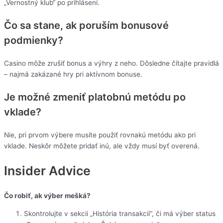
„Vernostný klub“ po prihlásení.
Čo sa stane, ak poruším bonusové
podmienky?
Casino môže zrušiť bonus a výhry z neho. Dôsledne čítajte pravidlá
– najmä zakázané hry pri aktívnom bonuse.
Je možné zmeniť platobnú metódu po
vklade?
Nie, pri prvom výbere musíte použiť rovnakú metódu ako pri
vklade. Neskôr môžete pridať inú, ale vždy musí byť overená.
Insider Advice
Čo robiť, ak výber mešká?
Skontrolujte v sekcii „História transakcií“, či má výber status