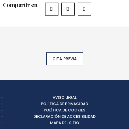
Compartir en
-
CITA PREVIA
AVISO LEGAL
POLÍTICA DE PRIVACIDAD
POLÍTICA DE COOKIES
DECLARACIÓN DE ACCESIBILIDAD
MAPA DEL SITIO