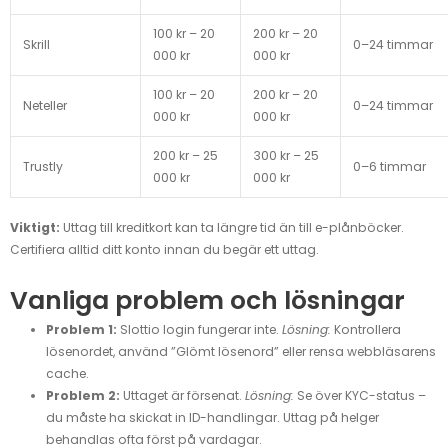
100 kr – 20
200 kr – 20
Skrill
0–24 timmar
000 kr
000 kr
100 kr – 20
200 kr – 20
Neteller
0–24 timmar
000 kr
000 kr
200 kr – 25
300 kr – 25
Trustly
0–6 timmar
000 kr
000 kr
Viktigt:
Uttag till kreditkort kan ta längre tid än till e-plånböcker.
Certifiera alltid ditt konto innan du begär ett uttag.
Vanliga problem och lösningar
Problem 1:
Slottio login fungerar inte.
Lösning:
Kontrollera
lösenordet, använd ”Glömt lösenord” eller rensa webbläsarens
cache.
Problem 2:
Uttaget är försenat.
Lösning:
Se över KYC-status –
du måste ha skickat in ID-handlingar. Uttag på helger
behandlas ofta först på vardagar.