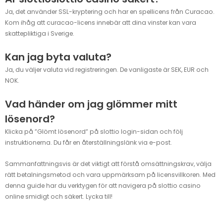
Ja, det använder SSL-kryptering och har en spellicens från Curacao.
Kom ihåg att curacao-licens innebär att dina vinster kan vara
skattepliktiga i Sverige.
Kan jag byta valuta?
Ja, du väljer valuta vid registreringen. De vanligaste är SEK, EUR och
NOK.
Vad händer om jag glömmer mitt
lösenord?
Klicka på ”Glömt lösenord” på slottio login-sidan och följ
instruktionerna. Du får en återställningslänk via e-post.
Sammanfattningsvis är det viktigt att förstå omsättningskrav, välja
rätt betalningsmetod och vara uppmärksam på licensvillkoren. Med
denna guide har du verktygen för att navigera på slottio casino
online smidigt och säkert. Lycka till!