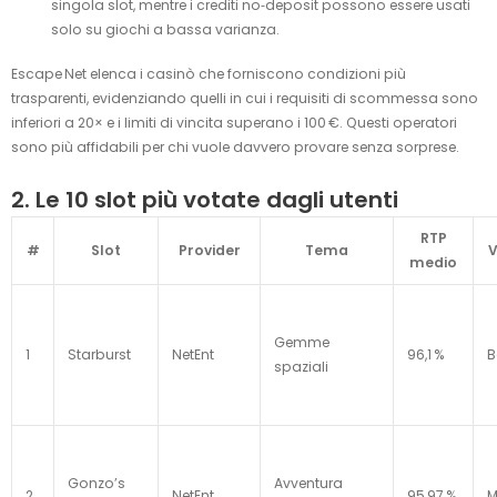
singola slot, mentre i crediti no‑deposit possono essere usati
solo su giochi a bassa varianza.
Escape Net elenca i casinò che forniscono condizioni più
trasparenti, evidenziando quelli in cui i requisiti di scommessa sono
inferiori a 20× e i limiti di vincita superano i 100 €. Questi operatori
sono più affidabili per chi vuole davvero provare senza sorprese.
2. Le 10 slot più votate dagli utenti
RTP
#
Slot
Provider
Tema
V
medio
Gemme
1
Starburst
NetEnt
96,1 %
B
spaziali
Gonzo’s
Avventura
2
NetEnt
95,97 %
M