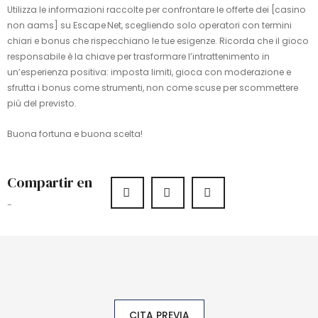
Utilizza le informazioni raccolte per confrontare le offerte dei [casino
non aams] su Escape Net, scegliendo solo operatori con termini
chiari e bonus che rispecchiano le tue esigenze. Ricorda che il gioco
responsabile è la chiave per trasformare l’intrattenimento in
un’esperienza positiva: imposta limiti, gioca con moderazione e
sfrutta i bonus come strumenti, non come scuse per scommettere
più del previsto.
Buona fortuna e buona scelta!
Compartir en
-
CITA PREVIA