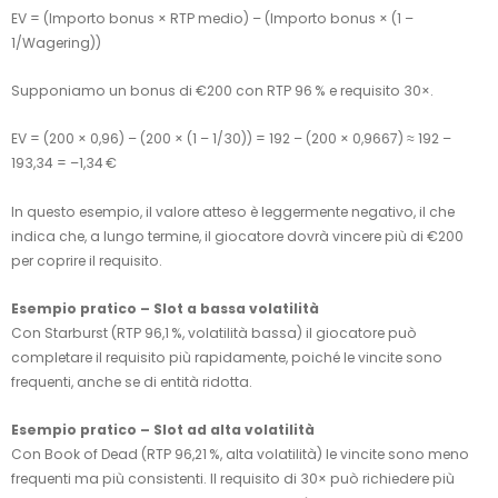
EV = (Importo bonus × RTP medio) – (Importo bonus × (1 –
1/Wagering))
Supponiamo un bonus di €200 con RTP 96 % e requisito 30×.
EV = (200 × 0,96) – (200 × (1 – 1/30)) = 192 – (200 × 0,9667) ≈ 192 –
193,34 = –1,34 €
In questo esempio, il valore atteso è leggermente negativo, il che
indica che, a lungo termine, il giocatore dovrà vincere più di €200
per coprire il requisito.
Esempio pratico – Slot a bassa volatilità
Con Starburst (RTP 96,1 %, volatilità bassa) il giocatore può
completare il requisito più rapidamente, poiché le vincite sono
frequenti, anche se di entità ridotta.
Esempio pratico – Slot ad alta volatilità
Con Book of Dead (RTP 96,21 %, alta volatilità) le vincite sono meno
frequenti ma più consistenti. Il requisito di 30× può richiedere più