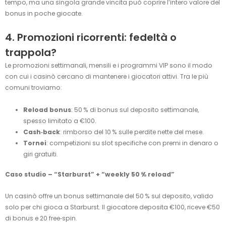
tempo, ma una singola grande vincita può coprire l’intero valore del
bonus in poche giocate.
4. Promozioni ricorrenti: fedeltà o
trappola?
Le promozioni settimanali, mensili e i programmi VIP sono il modo
con cui i casinò cercano di mantenere i giocatori attivi. Tra le più
comuni troviamo:
Reload bonus
: 50 % di bonus sul deposito settimanale,
spesso limitato a €100.
Cash‑back
: rimborso del 10 % sulle perdite nette del mese.
Tornei
: competizioni su slot specifiche con premi in denaro o
giri gratuiti.
Caso studio – “Starburst” + “weekly 50 % reload”
Un casinò offre un bonus settimanale del 50 % sul deposito, valido
solo per chi gioca a Starburst. Il giocatore deposita €100, riceve €50
di bonus e 20 free‑spin.