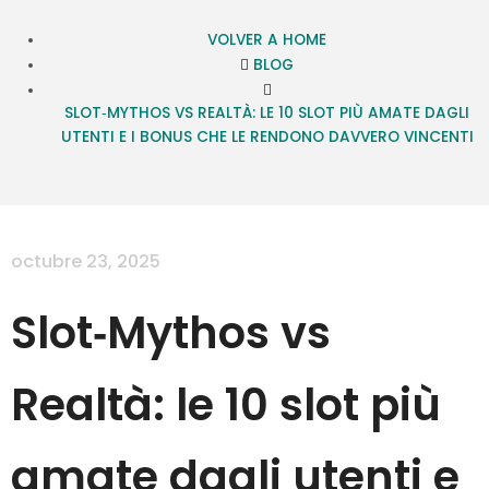
VOLVER A HOME
BLOG
SLOT‑MYTHOS VS REALTÀ: LE 10 SLOT PIÙ AMATE DAGLI
UTENTI E I BONUS CHE LE RENDONO DAVVERO VINCENTI
octubre 23, 2025
Slot‑Mythos vs
Realtà: le 10 slot più
amate dagli utenti e