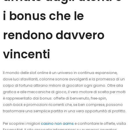
i bonus che le
rendono davvero
vincenti
Il mondo delle slot online è un universo in continua espansione,
dove luci sfavillanti, colonne sonore avvolgenti e la promessa di un
colpo di fortuna attirano milioni di giocatori ogni giorno. Oltre alla
grafica e alle meccaniche di gioco, il vero motore di scelta per molti
è rappresentato dai bonus: offerte di benvenuto, free‑spin,
cash‑back e promozioni ricorrenti che, se ben comprese, possono
trasformare una semplice partita in una vera opportunità di profitto.
Per scoprire i migliori
casino non aams
e confrontare le offerte, visita
Escape Net. Il sito raccoglie informazioni su numerosi operatori,