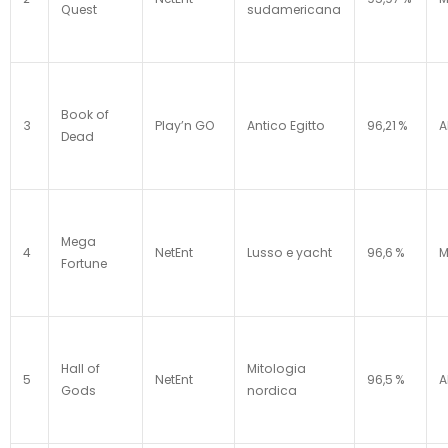
Quest
sudamericana
Book of
3
Play’n GO
Antico Egitto
96,21 %
A
Dead
Mega
4
NetEnt
Lusso e yacht
96,6 %
M
Fortune
Hall of
Mitologia
5
NetEnt
96,5 %
A
Gods
nordica