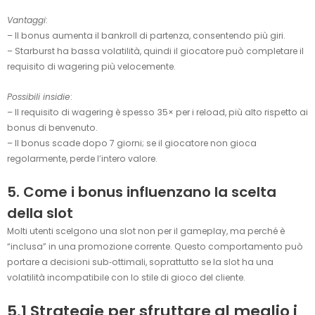
Vantaggi
:
– Il bonus aumenta il bankroll di partenza, consentendo più giri.
– Starburst ha bassa volatilità, quindi il giocatore può completare il
requisito di wagering più velocemente.
Possibili insidie
:
– Il requisito di wagering è spesso 35× per i reload, più alto rispetto ai
bonus di benvenuto.
– Il bonus scade dopo 7 giorni; se il giocatore non gioca
regolarmente, perde l’intero valore.
5. Come i bonus influenzano la scelta
della slot
Molti utenti scelgono una slot non per il gameplay, ma perché è
“inclusa” in una promozione corrente. Questo comportamento può
portare a decisioni sub‑ottimali, soprattutto se la slot ha una
volatilità incompatibile con lo stile di gioco del cliente.
5.1 Strategie per sfruttare al meglio i