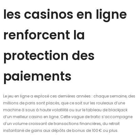
les casinos en ligne
renforcent la
protection des
paiements
Le jeu en ligne a explosé ces dernières années : chaque semaine, des
millions de paris sont placés, que ce soit sur les rouleaux d’une
machine à sous à haute volatilité ou sur le tableau de blackjack
d’un meilleur casino en ligne. Cette vague de trafic s’accompagne
d’un volume croissant de transactions financières, du retrait
instantané de gains aux dépôts de bonus de 100 € ou plus.