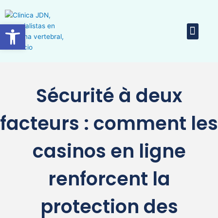
Ir
al
Abrir barra de herramientas
Men
contenido
Equipo 
Sécurité à deux
facteurs : comment les
casinos en ligne
renforcent la
protection des