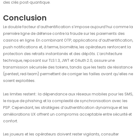
des clés post‑quantique.
Conclusion
Le double facteur d’authentification s’impose aujourd’hui comme la
première ligne de défense contre la fraude sur les paiements des
casinos en ligne. En combinant OTP, applications d’authentification,
push notifications et, à terme, biométrie, les opérateurs renforcent la
protection des retraits instantanés et des dépôts. L’architecture
technique, reposant sur TLS 1.3, JWT et OAuth 2.0, assure une
transmission sécurisée des tokens, tandis que les tests de résistance
(pentest, red‑team) permettent de corriger les failles avant qu’elles ne
soient exploitées.
Les limites restent : la dépendance aux réseaux mobiles pour les SMS,
le risque de phishing et la complexité de synchronisation avec les
PSP. Cependant, les stratégies d’authentification dynamique et les
améliorations UX offrent un compromis acceptable entre sécurité et
confort.
Les joueurs et les opérateurs doivent rester vigilants, consulter