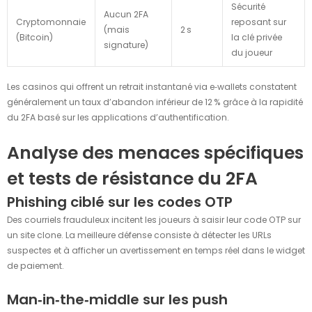
Sécurité
Aucun 2FA
Cryptomonnaie
reposant sur
(mais
2 s
(Bitcoin)
la clé privée
signature)
du joueur
Les casinos qui offrent un retrait instantané via e‑wallets constatent
généralement un taux d’abandon inférieur de 12 % grâce à la rapidité
du 2FA basé sur les applications d’authentification.
Analyse des menaces spécifiques
et tests de résistance du 2FA
Phishing ciblé sur les codes OTP
Des courriels frauduleux incitent les joueurs à saisir leur code OTP sur
un site clone. La meilleure défense consiste à détecter les URLs
suspectes et à afficher un avertissement en temps réel dans le widget
de paiement.
Man‑in‑the‑middle sur les push