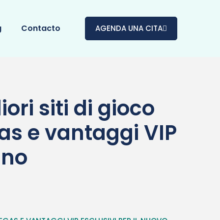
g
Contacto
AGENDA UNA CITA
ri siti di gioco
gas e vantaggi VIP
nno