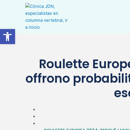
Ir
al
contenido
Abrir barra de herramientas
Roulette Europe
offrono probabili
es