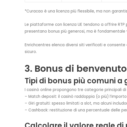
*Curacao è una licenza più flessibile, ma non garantis
Le piattaforme con licenza UE tendono a offrire RTP pi
presentano bonus più generosi, ma è fondamentale verif
Enrichcentres elenca diversi siti verificati e consente
sicuro.
3. Bonus di benvenuto
Tipi di bonus più comuni a
I casinò online propongono tre categorie principali di 
– Match deposit: il casinò raddoppia (o più) l’importo
– Giri gratuiti: spesso limitati a slot, ma alcuni includ
– Cashback: restituzione di una percentuale delle pe
Calcolare il valore reale d