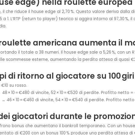
ouse edge) nella roulette europea
 il che riduce il house edge al 2,70 %. Questo valore deriva dalla di
a 1. L’RTP (return to player) teorico si aggira intorno al 97,30 %, il 
dia.
a roulette americana aumenta il m
rtando il totale a 38 numeri. Il house edge sale a 5,26 %, con un RT
 delle scommesse esterne, aumentando la perdita attesa di quasi 
 di ritorno al giocatore su 100 giri
 €10 su rosso.
 48 × 10 = €480 di vincite, 52 × 10 = €520 di perdite. Profitto netto
 → 46 × 10 = €460 di vincite, 54 × 10 = €540 di perdite. Profitto net
 dei giocatori durante le promozi
ffrono bonus che aumentano il bankroll temporaneo. Con un house
mentato di €200 con un bonus 100 % produce una perdita attesa di €