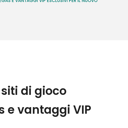
VEGAS E VANTAGGI VIP ESCLUSIVI PER IL NUOVO
siti di gioco
s e vantaggi VIP