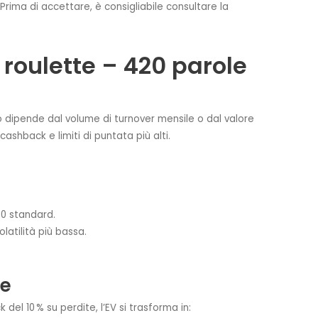
rima di accettare, è consigliabile consultare la
 roulette – 420 parole
ltro dipende dal volume di turnover mensile o dal valore
cashback e limiti di puntata più alti.
00 standard.
atilità più bassa.
re
el 10 % su perdite, l’EV si trasforma in: