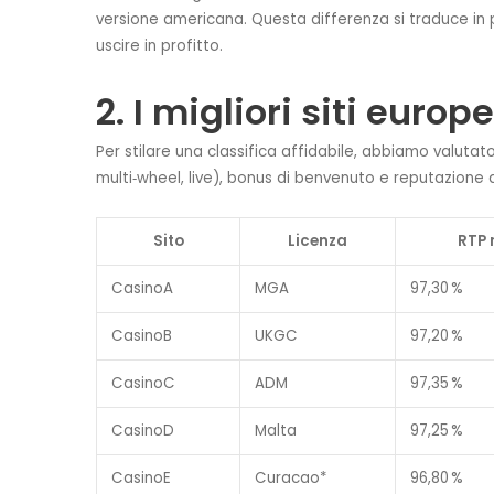
versione americana. Questa differenza si traduce in più
uscire in profitto.
2. I migliori siti europ
Per stilare una classifica affidabile, abbiamo valutat
multi‑wheel, live), bonus di benvenuto e reputazione de
Sito
Licenza
RTP 
CasinoA
MGA
97,30 %
CasinoB
UKGC
97,20 %
CasinoC
ADM
97,35 %
CasinoD
Malta
97,25 %
CasinoE
Curacao*
96,80 %