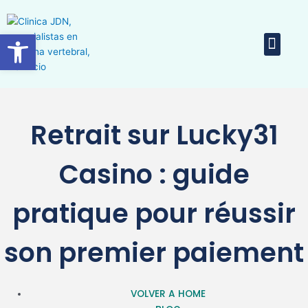
Ir
al
Abrir barra de herramientas
Men
contenido
Equipo 
Retrait sur Lucky31
Casino : guide
pratique pour réussir
son premier paiement
VOLVER A HOME