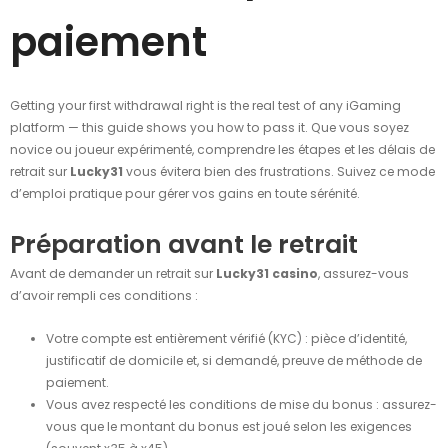
paiement
Getting your first withdrawal right is the real test of any iGaming
platform — this guide shows you how to pass it. Que vous soyez
novice ou joueur expérimenté, comprendre les étapes et les délais de
retrait sur
Lucky31
vous évitera bien des frustrations. Suivez ce mode
d’emploi pratique pour gérer vos gains en toute sérénité.
Préparation avant le retrait
Avant de demander un retrait sur
Lucky31 casino
, assurez-vous
d’avoir rempli ces conditions :
Votre compte est entièrement vérifié (KYC) : pièce d’identité,
justificatif de domicile et, si demandé, preuve de méthode de
paiement.
Vous avez respecté les conditions de mise du bonus : assurez-
vous que le montant du bonus est joué selon les exigences