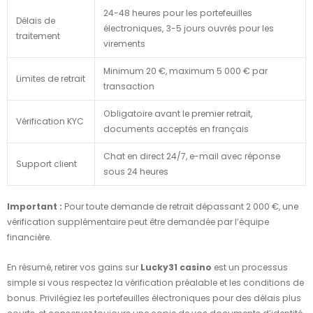
24-48 heures pour les portefeuilles
Délais de
électroniques, 3-5 jours ouvrés pour les
traitement
virements
Minimum 20 €, maximum 5 000 € par
Limites de retrait
transaction
Obligatoire avant le premier retrait,
Vérification KYC
documents acceptés en français
Chat en direct 24/7, e-mail avec réponse
Support client
sous 24 heures
Important :
Pour toute demande de retrait dépassant 2 000 €, une
vérification supplémentaire peut être demandée par l’équipe
financière.
En résumé, retirer vos gains sur
Lucky31 casino
est un processus
simple si vous respectez la vérification préalable et les conditions de
bonus. Privilégiez les portefeuilles électroniques pour des délais plus