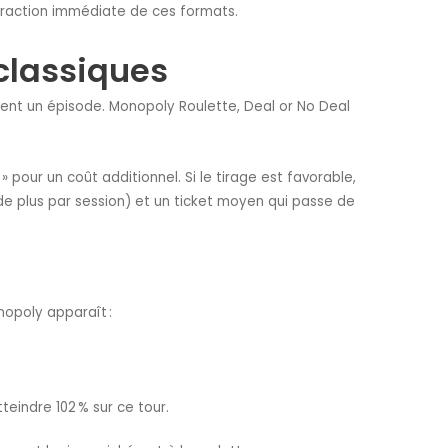
ttraction immédiate de ces formats.
classiques
vient un épisode. Monopoly Roulette, Deal or No Deal
 pour un coût additionnel. Si le tirage est favorable,
 de plus par session) et un ticket moyen qui passe de
nopoly apparaît :
teindre 102 % sur ce tour.