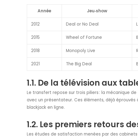
Année
Jeu‑show
2012
Deal or No Deal
2015
Wheel of Fortune
2018
Monopoly Live
2021
The Big Deal
1.1. De la télévision aux tabl
Le transfert repose sur trois piliers : la mécanique de
avec un présentateur. Ces éléments, déjà éprouvés à
blackjack en ligne.
1.2. Les premiers retours d
Les études de satisfaction menées par des cabinets 