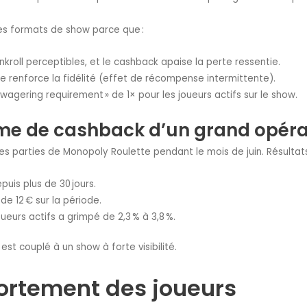
es formats de show parce que :
nkroll perceptibles, et le cashback apaise la perte ressentie.
e renforce la fidélité (effet de récompense intermittente).
« wagering requirement » de 1× pour les joueurs actifs sur le show.
amme de cashback d’un grand opér
es parties de Monopoly Roulette pendant le mois de juin. Résultats
uis plus de 30 jours.
e 12 € sur la période.
oueurs actifs a grimpé de 2,3 % à 3,8 %.
 est couplé à un show à forte visibilité.
portement des joueurs