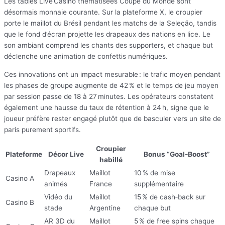
Les tables Live Casino thématisées Coupe du Monde sont
désormais monnaie courante. Sur la plateforme X, le croupier
porte le maillot du Brésil pendant les matchs de la Seleção, tandis
que le fond d’écran projette les drapeaux des nations en lice. Le
son ambiant comprend les chants des supporters, et chaque but
déclenche une animation de confettis numériques.
Ces innovations ont un impact mesurable : le trafic moyen pendant
les phases de groupe augmente de 42 % et le temps de jeu moyen
par session passe de 18 à 27 minutes. Les opérateurs constatent
également une hausse du taux de rétention à 24 h, signe que le
joueur préfère rester engagé plutôt que de basculer vers un site de
paris purement sportifs.
Croupier
Plateforme
Décor Live
Bonus “Goal‑Boost”
habillé
Drapeaux
Maillot
10 % de mise
Casino A
animés
France
supplémentaire
Vidéo du
Maillot
15 % de cash‑back sur
Casino B
stade
Argentine
chaque but
AR 3D du
Maillot
5 % de free spins chaque