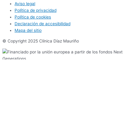
Aviso legal
Política de privacidad
Política de cookies
Declaración de accesibilidad
Mapa del sitio
© Copyright 2025 Clínica Díaz Mauriño
Reserva tu cita
Ir al contenido
Abrir barra de herramientas
Herramientas de accesibilidad
Aumentar texto
Disminuir texto