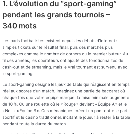
1. L’évolution du “sport‑gaming”
pendant les grands tournois –
340 mots
Les paris footballistes existent depuis les débuts d’Internet :
simples tickets sur le résultat final, puis des marchés plus
complexes comme le nombre de corners ou le premier buteur. Au
fil des années, les opérateurs ont ajouté des fonctionnalités de
cash‑out et de streaming, mais le vrai tournant est survenu avec
le sport‑gaming.
Le sport‑gaming désigne les jeux de table qui réagissent en temps
réel aux scores d’un match. Imaginez une partie de baccarat où
chaque fois que votre équipe marque, la mise minimale augmente
de 10 %. Ou une roulette où le « Rouge » devient « Équipe A » et le
« Noir » « Équipe B ». Ces mécaniques créent un pont entre le pari
sportif et le casino traditionnel, incitant le joueur à rester à la table
pendant toute la durée du match.