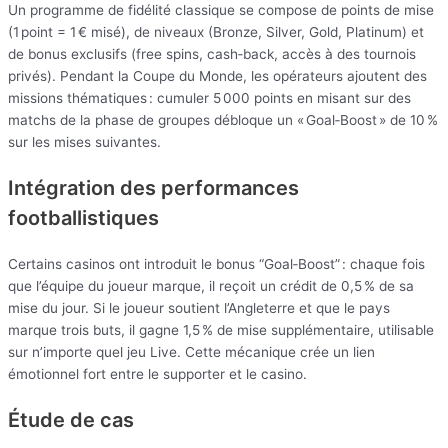
Un programme de fidélité classique se compose de points de mise
(1 point = 1 € misé), de niveaux (Bronze, Silver, Gold, Platinum) et
de bonus exclusifs (free spins, cash‑back, accès à des tournois
privés). Pendant la Coupe du Monde, les opérateurs ajoutent des
missions thématiques : cumuler 5 000 points en misant sur des
matchs de la phase de groupes débloque un « Goal‑Boost » de 10 %
sur les mises suivantes.
Intégration des performances
footballistiques
Certains casinos ont introduit le bonus “Goal‑Boost” : chaque fois
que l’équipe du joueur marque, il reçoit un crédit de 0,5 % de sa
mise du jour. Si le joueur soutient l’Angleterre et que le pays
marque trois buts, il gagne 1,5 % de mise supplémentaire, utilisable
sur n’importe quel jeu Live. Cette mécanique crée un lien
émotionnel fort entre le supporter et le casino.
Étude de cas