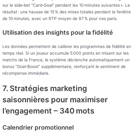
sur le side‑bet “Card‑Goal” pendant les 10 minutes suivantes ». Le
résultat : une hausse de 15 % des mises totales pendant la fenêtre
de 10 minutes, avec un RTP moyen de 97 % pour ces paris.
Utilisation des insights pour la fidélité
Les données permettent de calibrer les programmes de fidélité en
temps réel. Si un joueur accumule 5 000 points en misant sur les
matchs de la France, le système déclenche automatiquement un
bonus “Goal‑Boost” supplémentaire, renforçant le sentiment de
récompense immédiate.
7. Stratégies marketing
saisonnières pour maximiser
l’engagement – 340 mots
Calendrier promotionnel