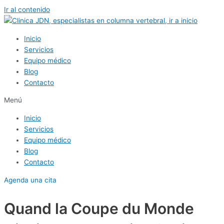
Ir al contenido
Inicio
Servicios
Equipo médico
Blog
Contacto
Menú
Inicio
Servicios
Equipo médico
Blog
Contacto
Agenda una cita
Quand la Coupe du Monde