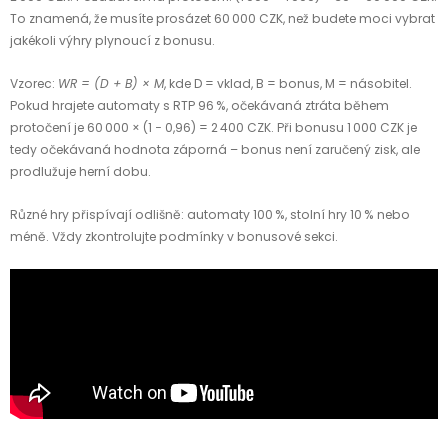
To znamená, že musíte prosázet 60 000 CZK, než budete moci vybrat
jakékoli výhry plynoucí z bonusu.
Vzorec:
WR = (D + B) × M
, kde D = vklad, B = bonus, M = násobitel.
Pokud hrajete automaty s RTP 96 %, očekávaná ztráta během
protočení je 60 000 × (1 − 0,96) = 2 400 CZK. Při bonusu 1 000 CZK je
tedy očekávaná hodnota záporná – bonus není zaručený zisk, ale
prodlužuje herní dobu.
Různé hry přispívají odlišně: automaty 100 %, stolní hry 10 % nebo
méně. Vždy zkontrolujte podmínky v bonusové sekci.