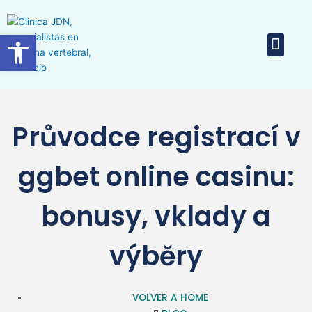
Ir
al
Abrir barra de herramientas
Men
contenido
Equipo 
Průvodce registrací v
ggbet online casinu:
bonusy, vklady a
výběry
VOLVER A HOME