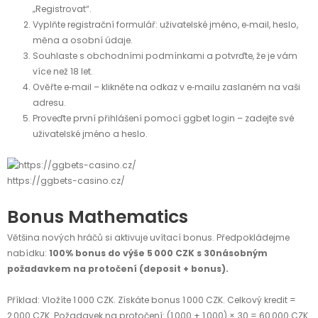
„Registrovat“.
Vyplňte registrační formulář: uživatelské jméno, e‑mail, heslo,
měna a osobní údaje.
Souhlaste s obchodními podmínkami a potvrďte, že je vám
více než 18 let.
Ověřte e‑mail – klikněte na odkaz v e‑mailu zaslaném na vaši
adresu.
Proveďte první přihlášení pomocí ggbet login – zadejte své
uživatelské jméno a heslo.
https://ggbets-casino.cz/
Bonus Mathematics
Většina nových hráčů si aktivuje uvítací bonus. Předpokládejme
nabídku:
100% bonus do výše 5 000 CZK s 30násobným
požadavkem na protočení (deposit + bonus).
Příklad: Vložíte 1 000 CZK. Získáte bonus 1 000 CZK. Celkový kredit =
2 000 CZK. Požadavek na protočení: (1 000 + 1 000) × 30 = 60 000 CZK.