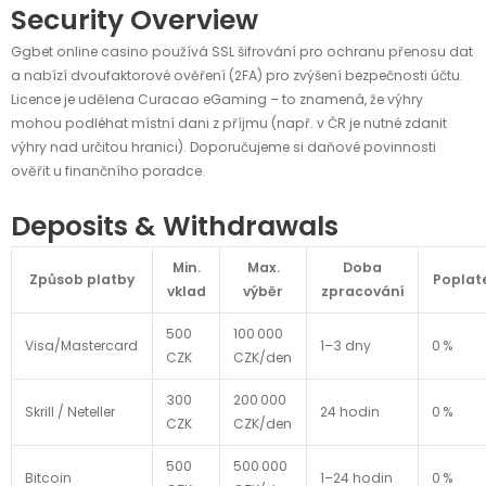
Security Overview
Ggbet online casino používá SSL šifrování pro ochranu přenosu dat
a nabízí dvoufaktorové ověření (2FA) pro zvýšení bezpečnosti účtu.
Licence je udělena Curacao eGaming – to znamená, že výhry
mohou podléhat místní dani z příjmu (např. v ČR je nutné zdanit
výhry nad určitou hranici). Doporučujeme si daňové povinnosti
ověřit u finančního poradce.
Deposits & Withdrawals
Min.
Max.
Doba
Způsob platby
Poplat
vklad
výběr
zpracování
500
100 000
Visa/Mastercard
1–3 dny
0 %
CZK
CZK/den
300
200 000
Skrill / Neteller
24 hodin
0 %
CZK
CZK/den
500
500 000
Bitcoin
1–24 hodin
0 %