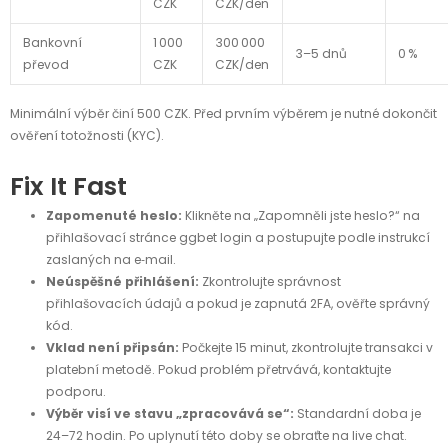
CZK
CZK/den
Bankovní
1 000
300 000
3–5 dnů
0 %
převod
CZK
CZK/den
Minimální výběr činí 500 CZK. Před prvním výběrem je nutné dokončit
ověření totožnosti (KYC).
Fix It Fast
Zapomenuté heslo:
Klikněte na „Zapomněli jste heslo?“ na
přihlašovací stránce ggbet login a postupujte podle instrukcí
zaslaných na e‑mail.
Neúspěšné přihlášení:
Zkontrolujte správnost
přihlašovacích údajů a pokud je zapnutá 2FA, ověřte správný
kód.
Vklad není připsán:
Počkejte 15 minut, zkontrolujte transakci v
platební metodě. Pokud problém přetrvává, kontaktujte
podporu.
Výběr visí ve stavu „zpracovává se“:
Standardní doba je
24–72 hodin. Po uplynutí této doby se obraťte na live chat.