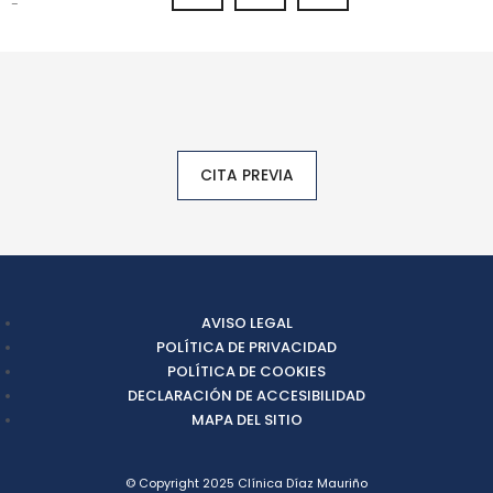
-
CITA PREVIA
AVISO LEGAL
POLÍTICA DE PRIVACIDAD
POLÍTICA DE COOKIES
DECLARACIÓN DE ACCESIBILIDAD
MAPA DEL SITIO
© Copyright 2025 Clínica Díaz Mauriño