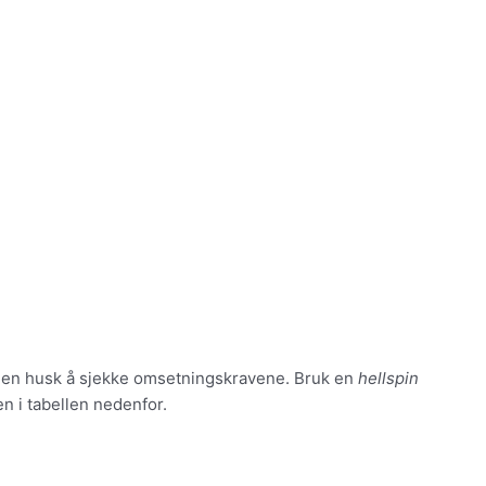
s, men husk å sjekke omsetningskravene. Bruk en
hellspin
n i tabellen nedenfor.