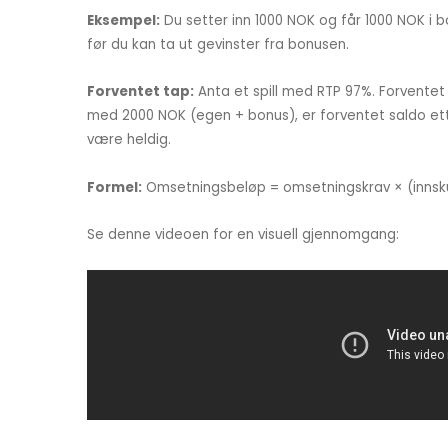
Eksempel:
Du setter inn 1000 NOK og får 1000 NOK i b
før du kan ta ut gevinster fra bonusen.
Forventet tap:
Anta et spill med RTP 97%. Forventet 
med 2000 NOK (egen + bonus), er forventet saldo ette
være heldig.
Formel:
Omsetningsbeløp = omsetningskrav × (innsku
Se denne videoen for en visuell gjennomgang: