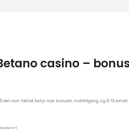
l Betano casino – bonu
 det som faktisk betyr noe: bonuser, mobiltilgang, og å få betalt i
ørerkort).