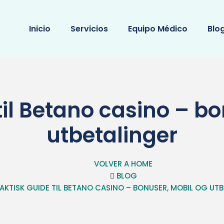
Inicio
Servicios
Equipo Médico
Blo
til Betano casino – b
utbetalinger
VOLVER A HOME
BLOG
AKTISK GUIDE TIL BETANO CASINO – BONUSER, MOBIL OG UT