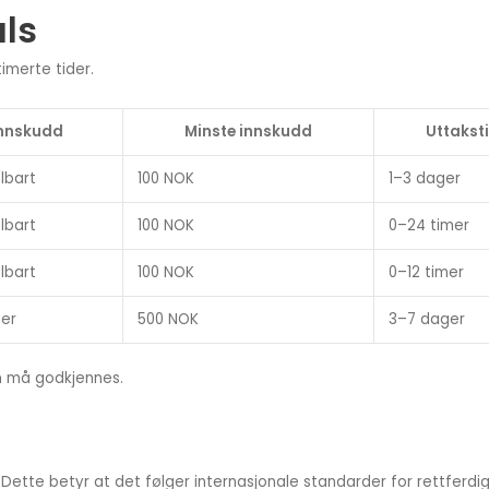
ls
imerte tider.
nnskudd
Minste innskudd
Uttakst
lbart
100 NOK
1–3 dager
lbart
100 NOK
0–24 timer
lbart
100 NOK
0–12 timer
ger
500 NOK
3–7 dager
n må godkjennes.
tte betyr at det følger internasjonale standarder for rettferdig s