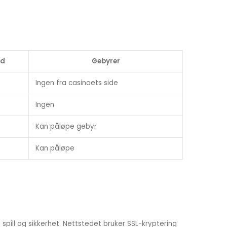
id
Gebyrer
Ingen fra casinoets side
Ingen
Kan påløpe gebyr
Kan påløpe
pill og sikkerhet. Nettstedet bruker SSL-kryptering