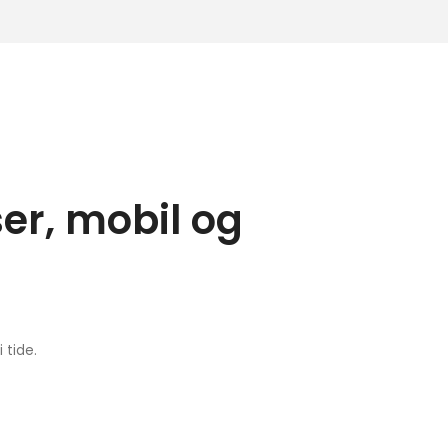
ser, mobil og
 tide.