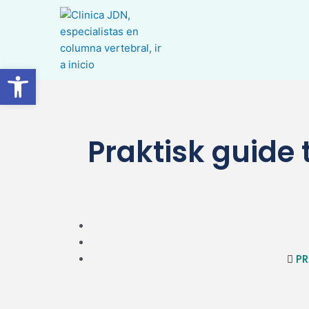
Ir
al
contenido
Abrir barra de herramientas
Praktisk guide 
PR