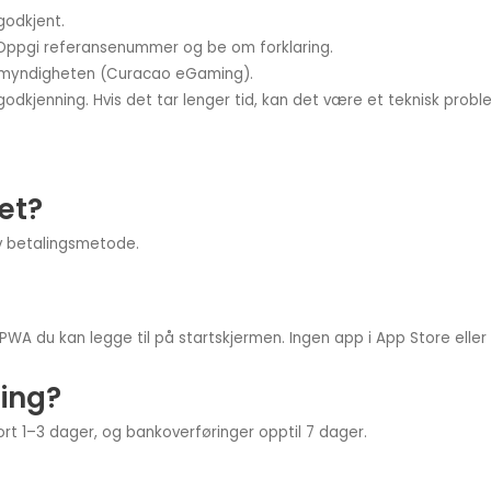
godkjent.
. Oppgi referansenummer og be om forklaring.
isensmyndigheten (Curacao eGaming).
godkjenning. Hvis det tar lenger tid, kan det være et teknisk probl
et?
v betalingsmetode.
PWA du kan legge til på startskjermen. Ingen app i App Store eller
ling?
rt 1–3 dager, og bankoverføringer opptil 7 dager.