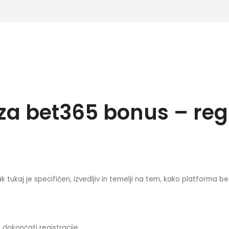
a bet365 bonus – regis
k tukaj je specifičen, izvedljiv in temelji na tem, kako platforma b
dokončati registracije.