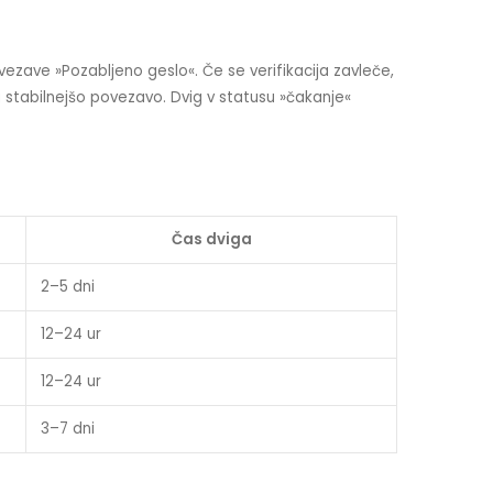
ezave »Pozabljeno geslo«. Če se verifikacija zavleče,
na stabilnejšo povezavo. Dvig v statusu »čakanje«
Čas dviga
2–5 dni
12–24 ur
12–24 ur
3–7 dni