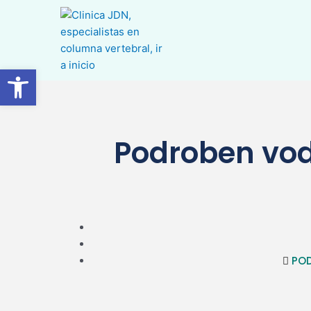
Ir
al
contenido
Abrir barra de herramientas
Podroben vodn
POD