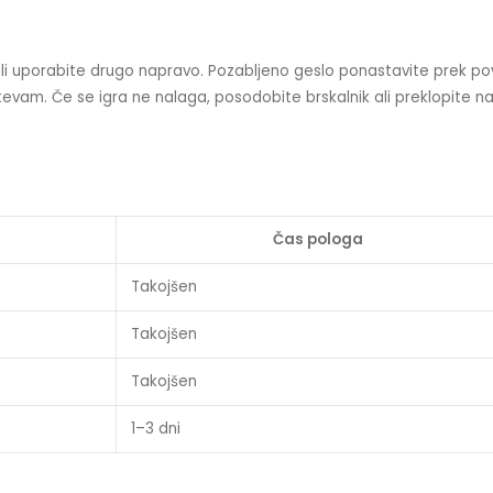
ali uporabite drugo napravo. Pozabljeno geslo ponastavite prek pov
zahtevam. Če se igra ne nalaga, posodobite brskalnik ali preklopite 
Čas pologa
Takojšen
Takojšen
Takojšen
1–3 dni