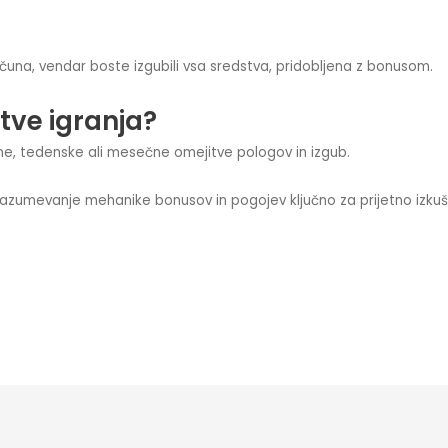
ačuna, vendar boste izgubili vsa sredstva, pridobljena z bonusom.
tve igranja?
ne, tedenske ali mesečne omejitve pologov in izgub.
 je razumevanje mehanike bonusov in pogojev ključno za prijetno izk