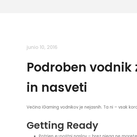
junio 10, 2016
Podroben vodnik z
in nasveti
Večina iGaming vodnikov je nejasnih. Ta ni – vsak kora
Getting Ready
Potrjen e-poštni naslov – brez njega ne morete 