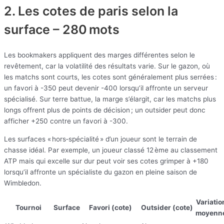
2. Les cotes de paris selon la
surface – 280 mots
Les bookmakers appliquent des marges différentes selon le
revêtement, car la volatilité des résultats varie. Sur le gazon, où
les matchs sont courts, les cotes sont généralement plus serrées :
un favori à -350 peut devenir -400 lorsqu’il affronte un serveur
spécialisé. Sur terre battue, la marge s’élargit, car les matchs plus
longs offrent plus de points de décision ; un outsider peut donc
afficher +250 contre un favori à -300.
Les surfaces « hors‑spécialité » d’un joueur sont le terrain de
chasse idéal. Par exemple, un joueur classé 12 ème au classement
ATP mais qui excelle sur dur peut voir ses cotes grimper à +180
lorsqu’il affronte un spécialiste du gazon en pleine saison de
Wimbledon.
Variatio
Tournoi
Surface
Favori (cote)
Outsider (cote)
moyenn