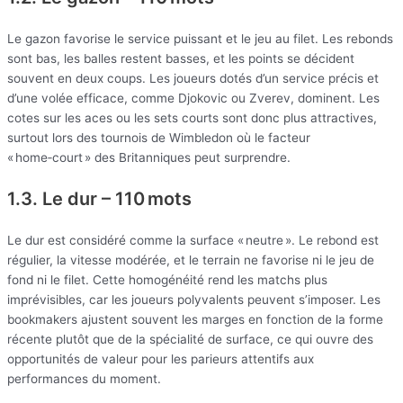
Le gazon favorise le service puissant et le jeu au filet. Les rebonds
sont bas, les balles restent basses, et les points se décident
souvent en deux coups. Les joueurs dotés d’un service précis et
d’une volée efficace, comme Djokovic ou Zverev, dominent. Les
cotes sur les aces ou les sets courts sont donc plus attractives,
surtout lors des tournois de Wimbledon où le facteur
« home‑court » des Britanniques peut surprendre.
1.3. Le dur – 110 mots
Le dur est considéré comme la surface « neutre ». Le rebond est
régulier, la vitesse modérée, et le terrain ne favorise ni le jeu de
fond ni le filet. Cette homogénéité rend les matchs plus
imprévisibles, car les joueurs polyvalents peuvent s’imposer. Les
bookmakers ajustent souvent les marges en fonction de la forme
récente plutôt que de la spécialité de surface, ce qui ouvre des
opportunités de valeur pour les parieurs attentifs aux
performances du moment.