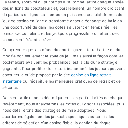
Le tennis, sport‑roi du printemps à l’automne, attire chaque année
des millions de spectateurs et, parallèlement, un nombre croissant
de parieurs en ligne. La montée en puissance des plateformes de
jeux de casino en ligne a transformé chaque échange de balle en
une opportunité de gain : les cotes s’ajustent en temps réel, les
bonus s’accumulent, et les jackpots progressifs promettent des
sommes qui frôlent le rêve.
Comprendre que la surface du court – gazon, terre battue ou dur –
modifie non seulement le style de jeu, mais aussi la façon dont les
bookmakers évaluent les probabilités, est la clé d’une stratégie
gagnante. Pour profiter d’un retrait instantané, les joueurs peuvent
consulter le guide proposé par le site
casino en ligne retrait
instantané
qui récapitule les meilleures pratiques de retrait et de
sécurité.
Dans cet article, nous décortiquerons les particularités de chaque
revêtement, nous analyserons les cotes qui y sont associées, puis
nous détaillerons des stratégies de mise adaptées. Nous
aborderons également les jackpots spécifiques au tennis, les
critères de sélection d’un casino fiable, la gestion du risque