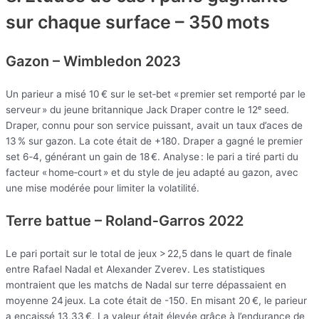
sur chaque surface – 350 mots
Gazon – Wimbledon 2023
Un parieur a misé 10 € sur le set‑bet « premier set remporté par le
serveur » du jeune britannique Jack Draper contre le 12ᵉ seed.
Draper, connu pour son service puissant, avait un taux d’aces de
13 % sur gazon. La cote était de +180. Draper a gagné le premier
set 6‑4, générant un gain de 18 €. Analyse : le pari a tiré parti du
facteur « home‑court » et du style de jeu adapté au gazon, avec
une mise modérée pour limiter la volatilité.
Terre battue – Roland‑Garros 2022
Le pari portait sur le total de jeux > 22,5 dans le quart de finale
entre Rafael Nadal et Alexander Zverev. Les statistiques
montraient que les matchs de Nadal sur terre dépassaient en
moyenne 24 jeux. La cote était de -150. En misant 20 €, le parieur
a encaissé 13,33 €. La valeur était élevée grâce à l’endurance de