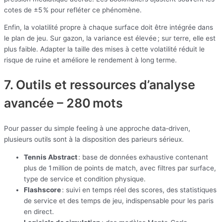
cotes de ±5 % pour refléter ce phénomène.
Enfin, la volatilité propre à chaque surface doit être intégrée dans
le plan de jeu. Sur gazon, la variance est élevée ; sur terre, elle est
plus faible. Adapter la taille des mises à cette volatilité réduit le
risque de ruine et améliore le rendement à long terme.
7. Outils et ressources d’analyse
avancée – 280 mots
Pour passer du simple feeling à une approche data‑driven,
plusieurs outils sont à la disposition des parieurs sérieux.
Tennis Abstract
: base de données exhaustive contenant
plus de 1 million de points de match, avec filtres par surface,
type de service et condition physique.
Flashscore
: suivi en temps réel des scores, des statistiques
de service et des temps de jeu, indispensable pour les paris
en direct.