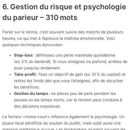
6. Gestion du risque et psychologie
du parieur – 310 mots
Parier sur le tennis, c’est souvent suivre des matchs de plusieurs
heures, ce qui met à l’épreuve la maîtrise émotionnelle. Voici
quelques techniques éprouvées :
Stop‑loss
: définissez une perte maximale quotidienne
(ex. 5 % du bankroll). Si vous atteignez ce plafond, arrêtez de
jouer jusqu’au lendemain.
Take‑profit
: fixez un objectif de gain (ex. 10 % du capital) et
retirez les fonds dès que vous l’atteignez, afin de sécuriser
les bénéfices.
Gestion du temps
: ne placez pas de paris pendant les
pauses ou les temps morts, car la tension peut conduire à
des décisions impulsives.
Le facteur « home‑court » influence également la psychologie. Un
joueur local bénéficie du soutien du public, mais subit aussi une
pression médiatique accrue. Les bookmakers ajustent souvent les