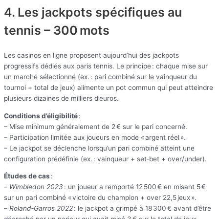
4. Les jackpots spécifiques au
tennis – 300 mots
Les casinos en ligne proposent aujourd’hui des jackpots
progressifs dédiés aux paris tennis. Le principe : chaque mise sur
un marché sélectionné (ex. : pari combiné sur le vainqueur du
tournoi + total de jeux) alimente un pot commun qui peut atteindre
plusieurs dizaines de milliers d’euros.
Conditions d’éligibilité
:
– Mise minimum généralement de 2 € sur le pari concerné.
– Participation limitée aux joueurs en mode « argent réel ».
– Le jackpot se déclenche lorsqu’un pari combiné atteint une
configuration prédéfinie (ex. : vainqueur + set‑bet + over/under).
Études de cas
:
–
Wimbledon 2023
: un joueur a remporté 12 500 € en misant 5 €
sur un pari combiné « victoire du champion + over 22,5 jeux ».
–
Roland‑Garros 2022
: le jackpot a grimpé à 18 300 € avant d’être