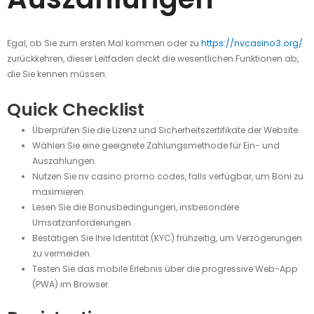
Egal, ob Sie zum ersten Mal kommen oder zu
https://nvcasino3.org/
zurückkehren, dieser Leitfaden deckt die wesentlichen Funktionen ab,
die Sie kennen müssen.
Quick Checklist
Überprüfen Sie die Lizenz und Sicherheitszertifikate der Website.
Wählen Sie eine geeignete Zahlungsmethode für Ein- und
Auszahlungen.
Nutzen Sie nv casino promo codes, falls verfügbar, um Boni zu
maximieren.
Lesen Sie die Bonusbedingungen, insbesondere
Umsatzanforderungen.
Bestätigen Sie Ihre Identität (KYC) frühzeitig, um Verzögerungen
zu vermeiden.
Testen Sie das mobile Erlebnis über die progressive Web-App
(PWA) im Browser.