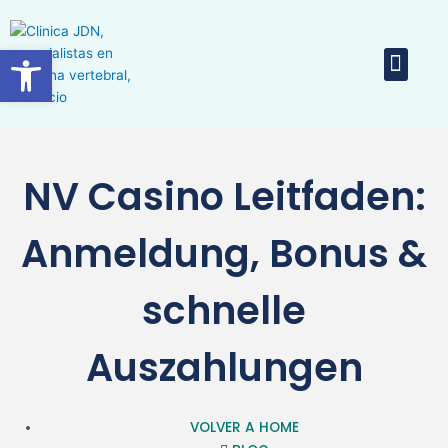
Ir
al
Abrir barra de herramientas
Men
contenido
Equipo 
NV Casino Leitfaden:
Anmeldung, Bonus &
schnelle
Auszahlungen
VOLVER A HOME