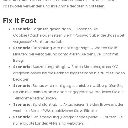
Passwörter verwenden und Ihre Anmeldedaten nicht teilen.
Fix It Fast
Szenario:
Login fehlgeschlagen. → Löschen Sie
Cookies/Cache oder setzen Sie Ihr Passwort über die „Passwort
vergessen“-Funktion zurück.
Szenario:
Einzahlung wird nicht angezeigt. → Warten Sie 15
Minuten; bei Verzögerung kontaktieren Sie den Live-Chat mit
Beleg.
Szenario:
Auszahlung hängt. → Stellen Sie sicher, dass KYC
abgeschlossen ist; die Bearbeitungszeit kann bis zu 72 Stunden
betragen.
Szenario:
Bonus wird nicht gutgeschrieben. → Überprüfen Sie,
ob ein nv casino promo code eingegeben wurde; lesen Sie die
Teilnahmebedingungen.
Szenario:
Spiel stürzt ab. → Aktualisieren Sie den Browser oder
wechseln Sie zur PWA; deaktivieren Sie AdBlocker.
Szenario:
Fehlermeldung „Geografische Sperre“. → Nutzen Sie
nur erlaubte Länder; VPNs sind verboten.