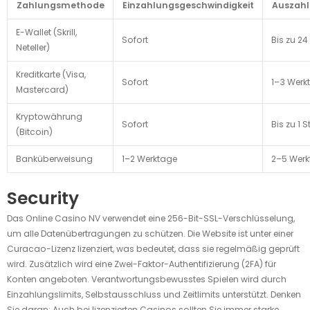
Zahlungsmethode
Einzahlungsgeschwindigkeit
Auszahl
E-Wallet (Skrill,
Sofort
Bis zu 2
Neteller)
Kreditkarte (Visa,
Sofort
1–3 Werk
Mastercard)
Kryptowährung
Sofort
Bis zu 1 
(Bitcoin)
Banküberweisung
1–2 Werktage
2–5 Wer
Security
Das Online Casino NV verwendet eine 256-Bit-SSL-Verschlüsselung,
um alle Datenübertragungen zu schützen. Die Website ist unter einer
Curacao-Lizenz lizenziert, was bedeutet, dass sie regelmäßig geprüft
wird. Zusätzlich wird eine Zwei-Faktor-Authentifizierung (2FA) für
Konten angeboten. Verantwortungsbewusstes Spielen wird durch
Einzahlungslimits, Selbstausschluss und Zeitlimits unterstützt. Denken
Sie daran: Auch bei lizenzierten Casinos sollten Sie immer starke