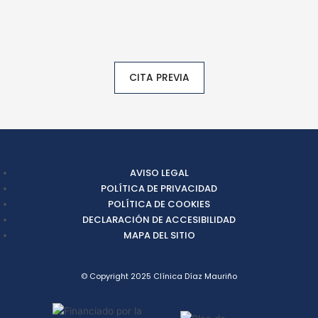
CITA PREVIA
AVISO LEGAL
POLÍTICA DE PRIVACIDAD
POLÍTICA DE COOKIES
DECLARACIÓN DE ACCESIBILIDAD
MAPA DEL SITIO
© Copyright 2025 Clínica Díaz Mauriño