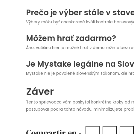
Prečo je výber stále v stav
Výbery môžu byť oneskorené kvôli kontrole bonusový
Môžem hrať zadarmo?
Áno, väčšinu hier je možné hrať v demo režime bez reg
Je Mystake legálne na Slo
Mystake nie je povolené slovenským zákonom, ale hra
Záver
Tento sprievodca vám poskytol konkrétne kroky od reg
postupovať podľa tohto návodu, minimalizujete probl
Compartir en -