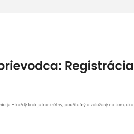
rievodca: Registrácia
nie je – každý krok je konkrétny, použiteľný a založený na tom, ak