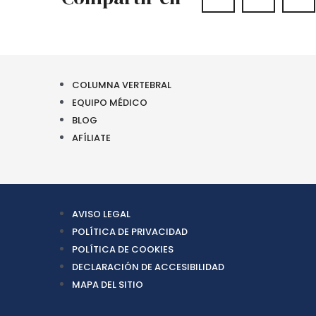
COLUMNA VERTEBRAL
EQUIPO MÉDICO
BLOG
AFÍLIATE
AVISO LEGAL
POLÍTICA DE PRIVACIDAD
POLÍTICA DE COOKIES
DECLARACIÓN DE ACCESIBILIDAD
MAPA DEL SITIO