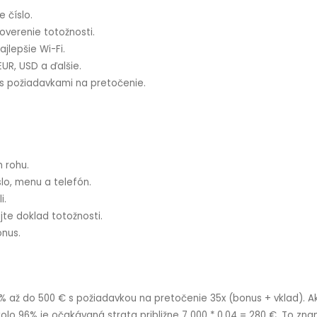
 číslo.
overenie totožnosti.
ajlepšie Wi-Fi.
UR, USD a ďalšie.
 požiadavkami na pretočenie.
m rohu.
lo, menu a telefón.
i.
jte doklad totožnosti.
onus.
 až do 500 € s požiadavkou na pretočenie 35x (bonus + vklad). Ak 
 okolo 96% je očakávaná strata približne 7 000 * 0.04 = 280 €. To