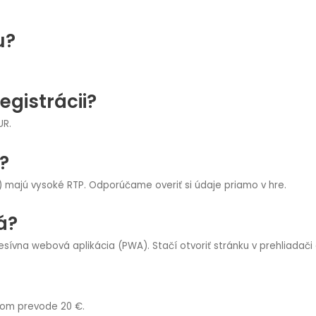
u?
gistrácii?
UR.
?
) majú vysoké RTP. Odporúčame overiť si údaje priamo v hre.
á?
sívna webová aplikácia (PWA). Stačí otvoriť stránku v prehliadač
ovom prevode 20 €.