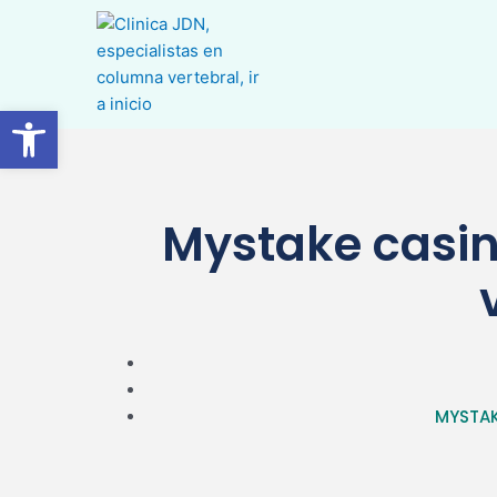
Ir
al
contenido
Abrir barra de herramientas
Mystake casin
MYSTAK