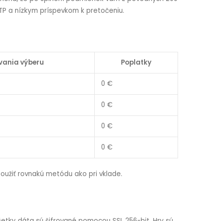
 RTP a nízkym príspevkom k pretočeniu.
vania výberu
Poplatky
0 €
0 €
0 €
0 €
oužiť rovnakú metódu ako pri vklade.
etky dáta sú šifrované pomocou SSL 256-bit. Hry sú