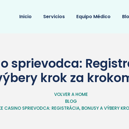
Inicio
Servicios
Equipo Médico
Bl
o sprievodca: Registr
výbery krok za kroko
VOLVER A HOME
BLOG
E CASINO SPRIEVODCA: REGISTRÁCIA, BONUSY A VÝBERY KR