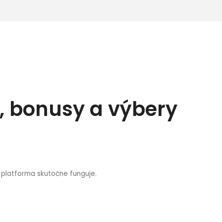
, bonusy a výbery
o platforma skutočne funguje.