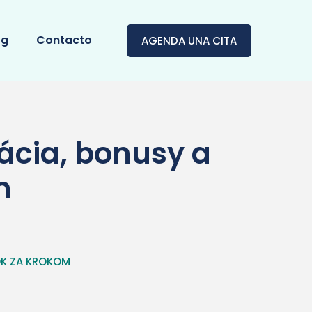
og
Contacto
AGENDA UNA CITA
ácia, bonusy a
m
OK ZA KROKOM