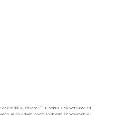
vložíte 100 €, získate 100 € bonus. Celková suma na
 znamená, že po splnení podmienok vám z pôvodných 200