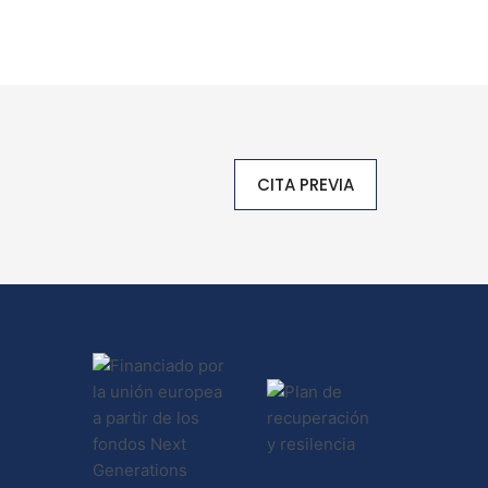
CITA PREVIA