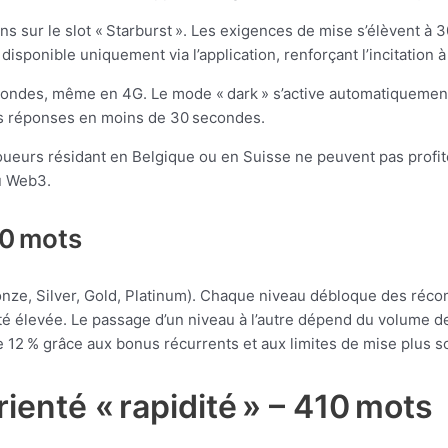
s sur le slot « Starburst ». Les exigences de mise s’élèvent à 
sponible uniquement via l’application, renforçant l’incitation à
ndes, même en 4G. Le mode « dark » s’active automatiquement s
des réponses en moins de 30 secondes.
s joueurs résidant en Belgique ou en Suisse ne peuvent pas prof
u Web3.
30 mots
nze, Silver, Gold, Platinum). Chaque niveau débloque des récom
ité élevée. Le passage d’un niveau à l’autre dépend du volume de
12 % grâce aux bonus récurrents et aux limites de mise plus s
rienté « rapidité » – 410 mots