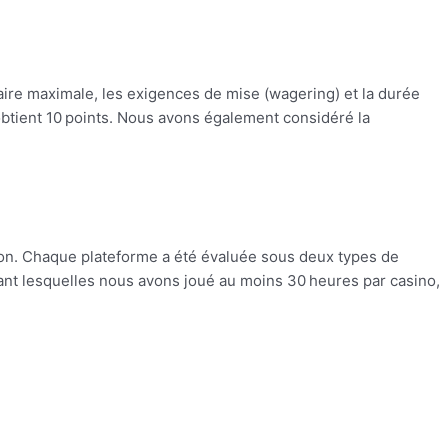
taire maximale, les exigences de mise (wagering) et la durée
obtient 10 points. Nous avons également considéré la
tion. Chaque plateforme a été évaluée sous deux types de
dant lesquelles nous avons joué au moins 30 heures par casino,