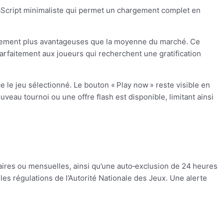
vaScript minimaliste qui permet un chargement complet en
èrement plus avantageuses que la moyenne du marché. Ce
rfaitement aux joueurs qui recherchent une gratification
e le jeu sélectionné. Le bouton « Play now » reste visible en
veau tournoi ou une offre flash est disponible, limitant ainsi
aires ou mensuelles, ainsi qu’une auto‑exclusion de 24 heures
les régulations de l’Autorité Nationale des Jeux. Une alerte