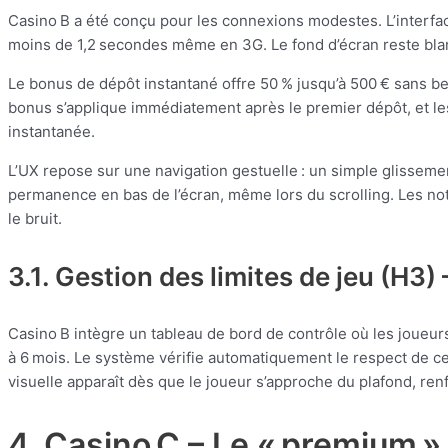
Casino B a été conçu pour les connexions modestes. L’interfac
moins de 1,2 secondes même en 3G. Le fond d’écran reste blan
Le bonus de dépôt instantané offre 50 % jusqu’à 500 € sans 
bonus s’applique immédiatement après le premier dépôt, et le
instantanée.
L’UX repose sur une navigation gestuelle : un simple glissement
permanence en bas de l’écran, même lors du scrolling. Les notif
le bruit.
3.1. Gestion des limites de jeu (H3)
Casino B intègre un tableau de bord de contrôle où les joueu
à 6 mois. Le système vérifie automatiquement le respect de ces
visuelle apparaît dès que le joueur s’approche du plafond, renf
4. Casino C – Le « premium 