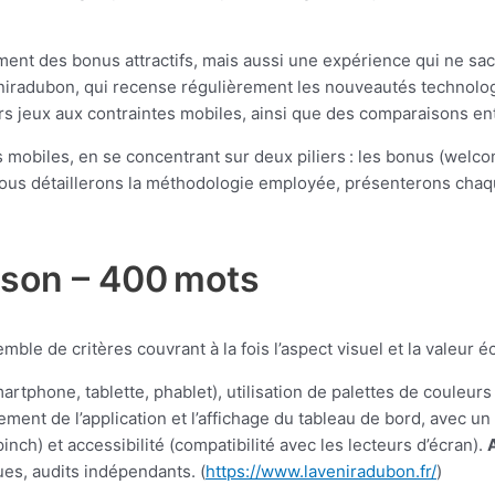
nt des bonus attractifs, mais aussi une expérience qui ne sacrif
aveniradubon, qui recense régulièrement les nouveautés technolo
rs jeux aux contraintes mobiles, ainsi que des comparaisons ent
s mobiles, en se concentrant sur deux piliers : les bonus (welco
). Nous détaillerons la méthodologie employée, présenterons ch
ison – 400 mots
mble de critères couvrant à la fois l’aspect visuel et la valeur
artphone, tablette, phablet), utilisation de palettes de couleurs 
ement de l’application et l’affichage du tableau de bord, avec 
ch) et accessibilité (compatibilité avec les lecteurs d’écran).
es, audits indépendants. (
https://www.laveniradubon.fr/
)