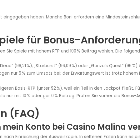
ekt eingegeben haben. Manche Boni erfordern eine Mindesteinzahlun
Spiele für Bonus-Anforderu
ten Sie Spiele mit hohem RTP und 100 % Beitrag wählen. Die folge
 Dead“ (96,21 %), „Starburst“ (96,09 %) oder „Gonzo’s Quest“ (96 %) 
gen nur 5 % zum Umsatz bei; der Erwartungswert ist trotz hohem RTP
eren Basis-RTP (unter 92 %), weil ein Teil in den Jackpot fließt. F
le nur mit 10 % oder gar 0 % Beitrag. Prüfen Sie vorher die Bonus-A
en (FAQ)
h mein Konto bei Casino Malina ver
en nach Einreichung der Ausweiskopie. In seltenen Fällen kann es b