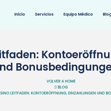
Inicio
Servicios
Equipo Médico
Blo
itfaden: Kontoeröffn
nd Bonusbedingung
VOLVER A HOME
BLOG
ASINO LEITFADEN: KONTOERÖFFNUNG, EINZAHLUNGEN UND 