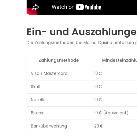
Ein- und Auszahlung
Die Zahlungsmethoden bei Malina Casino umfassen g
Zahlungsmethode
Mindesteinzahl
Visa / Mastercard
10 €
Skrill
10 €
Neteller
10 €
Bitcoin
10 € (Äquivalent)
Banküberweisung
20 €