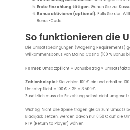
Erste Einzahlung tätigen:
Gehen Sie zur Kasse
Bonus aktivieren (optional):
Falls Sie den Wi
Bonus-Code.
So funktionieren die
Die Umsatzbedingungen (Wagering Requirements) geb
Willkommensbonus von Malina Casino (100 % Bonus bi
Formel:
Umsatzpflicht = Bonusbetrag × Umsatzfakto
Zahlenbeispiel:
Sie zahlen 100 € ein und erhalten 100
Umsatzpflicht = 100 € × 35 = 3.500 €.
Zusätzlich muss die Einzahlung selbst nicht umgesetz
Wichtig: Nicht alle Spiele tragen gleich zum Umsatz be
Blackjack setzen, werden davon nur 0,50 € auf die Um
RTP (Return to Player) wählen.