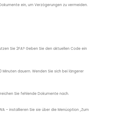
hre Dokumente ein, um Verzögerungen zu vermeiden.
utzen Sie 2FA? Geben Sie den aktuellen Code ein
0 Minuten dauern. Wenden Sie sich bei längerer
 reichen Sie fehlende Dokumente nach.
WA – installieren Sie sie über die Menüoption „Zum