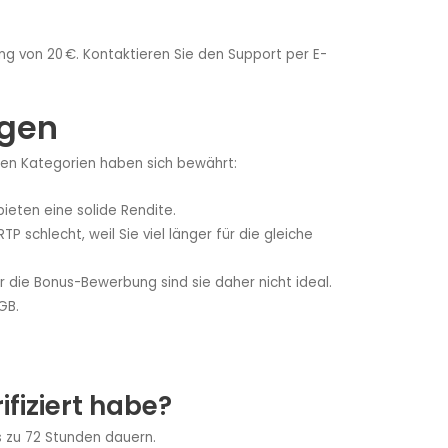
g von 20 €. Kontaktieren Sie den Support per E-
ngen
nden Kategorien haben sich bewährt:
bieten eine solide Rendite.
 schlecht, weil Sie viel länger für die gleiche
ür die Bonus-Bewerbung sind sie daher nicht ideal.
GB.
ifiziert habe?
is zu 72 Stunden dauern.