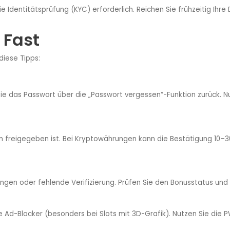
die Identitätsprüfung (KYC) erforderlich. Reichen Sie frühzeitig I
 Fast
diese Tipps:
e das Passwort über die „Passwort vergessen“-Funktion zurück. N
on freigegeben ist. Bei Kryptowährungen kann die Bestätigung 10–3
gen oder fehlende Verifizierung. Prüfen Sie den Bonusstatus und
e Ad-Blocker (besonders bei Slots mit 3D-Grafik). Nutzen Sie die P