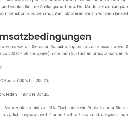
 und wählen Sie Ihre Zahlungsmethode. Der Mindesteinzahlungsbetr
llkommensbonus nutzen möchten, aktivieren Sie ihn vor dem Einza
 Umsatzbedingungen
en an, wie oft Sie einen Bonusbetrag umsetzen müssen, bevor S
s zu 200 € + 50 Freispiele) mit einem 35-fachen Umsatz auf den B
r
 € Bonus (100 % bis 200 €).
t werden – nur der Bonus.
i. Slots zählen meist zu 100 %, Tischspiele wie Roulette oder Black
satzpflicht angerechnet. Planen Sie Ihre Einsätze strategisch, in