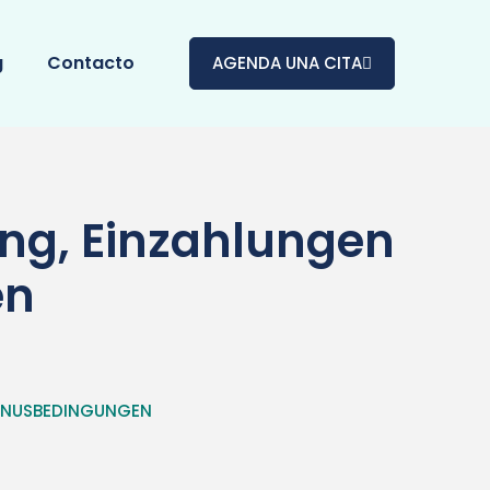
g
Contacto
AGENDA UNA CITA
ung, Einzahlungen
en
BONUSBEDINGUNGEN