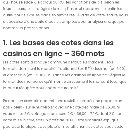
du « house edge », le calcul du ROI, les variations de RTP selon les
fournisseurs, les stratégies de mise, l’impact des bonus et enfin les
outils pour suivre les odds en temps réel. À la fin de votre lecture, vous
disposerez d’une boîte à outils complète pour analyser chaque pari
comme un professionnel.
1. Les bases des cotes dans les
casinos en ligne – 360 mots
Les cotes sont la langue commune de tout jeu d’argent. Trois
formats dominent le marché : fractionnel (ex. 5/1), décimal (ex. 6,00)
et américain (ex. +500). En France, les casinos en ligne privilégient le
format décimal parce qu’il montre directement le montant total que
le joueur récupère pour chaque euro misé.
Prenons un exemple concret : une roulette européenne propose un
pari « plein » sur le numéro 17 avec une cote décimale de 36,00. Si
vous misez 2 €, votre gain brut sera 2 € × 36,00 = 72 €, dont 2 € sont
votre mise initiale, soit un profit de 70 €. Cette simplicité explique
pourquoi la plupart des plateformes affichent les cotes sous cette