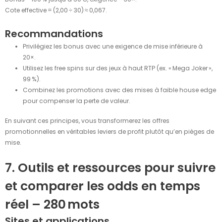
Cote effective = (2,00 ÷ 30) ≈ 0,067.
Recommandations
Privilégiez les bonus avec une exigence de mise inférieure à
20×.
Utilisez les free spins sur des jeux à haut RTP (ex. « Mega Joker »,
99 %).
Combinez les promotions avec des mises à faible house edge
pour compenser la perte de valeur.
En suivant ces principes, vous transformerez les offres
promotionnelles en véritables leviers de profit plutôt qu’en pièges de
mise.
7. Outils et ressources pour suivre
et comparer les odds en temps
réel – 280 mots
Sites et applications