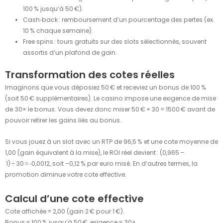
100 % jusqu’à 50 €).
Cash‑back : remboursement d’un pourcentage des pertes (ex.
10 % chaque semaine).
Free spins : tours gratuits sur des slots sélectionnés, souvent
assortis d’un plafond de gain.
Transformation des cotes réelles
Imaginons que vous déposiez 50 € et receviez un bonus de 100 %
(soit 50 € supplémentaires). Le casino impose une exigence de mise
de 30× le bonus. Vous devez donc miser 50 € × 30 = 1500 € avant de
pouvoir retirer les gains liés au bonus.
Si vous jouez à un slot avec un RTP de 96,5 % et une cote moyenne de
1,00 (gain équivalent à la mise), le ROI réel devient : (0,965 –
1) ÷ 30 ≈ ‑0,0012, soit –0,12 % par euro misé. En d’autres termes, la
promotion diminue votre cote effective.
Calcul d’une cote effective
Cote affichée = 2,00 (gain 2 € pour 1 €).
Bonus = 100 % jusqu’à 50 €, exigence = 30×.