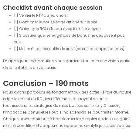
Checklist avant chaque session
[ ] Vérifier le RTP du jeu choisi.
[ ] Confirmer le house edge affiché sur le site.
[ ] Calculer le ROI attendu avec la mise prévue.
[ ] S’assurer que les exigences de bonus ne dépassent pas
20×.
[ ] Mettre à jour les outils de suivi (extensions, applications).
En appliquant cette routine, vous garderez toujours une vision claire
de la rentabilité de vos paris.
Conclusion – 190 mots
Nous avons parcouru les fondamentaux des cotes, le rôle du house
edge, le calcul du ROI, les différences de payout selon les
fournisseurs, les stratégies de mise basées sur le Kelly Criterion,
l’impact des bonus et les outils indispensables pour rester informé.
Chaque point contribue à transformer les simples « odds » en gains
réels, à condition d’adopter une approche analytique et disciplinée.