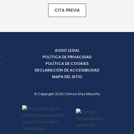
CITA PREVIA
AVISO LEGAL
POLÍTICA DE PRIVACIDAD
POLÍTICA DE COOKIES
DECLARACIÓN DE ACCESIBILIDAD
MAPA DEL SITIO
© Copyright 2025 Clínica Díaz Mauriño