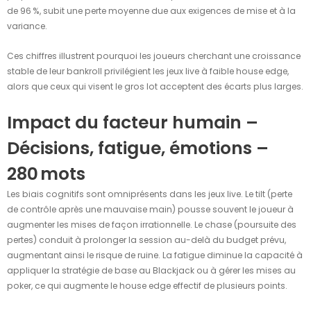
de 96 %, subit une perte moyenne due aux exigences de mise et à la
variance.
Ces chiffres illustrent pourquoi les joueurs cherchant une croissance
stable de leur bankroll privilégient les jeux live à faible house edge,
alors que ceux qui visent le gros lot acceptent des écarts plus larges.
Impact du facteur humain –
Décisions, fatigue, émotions –
280 mots
Les biais cognitifs sont omniprésents dans les jeux live. Le tilt (perte
de contrôle après une mauvaise main) pousse souvent le joueur à
augmenter les mises de façon irrationnelle. Le chase (poursuite des
pertes) conduit à prolonger la session au-delà du budget prévu,
augmentant ainsi le risque de ruine. La fatigue diminue la capacité à
appliquer la stratégie de base au Blackjack ou à gérer les mises au
poker, ce qui augmente le house edge effectif de plusieurs points.