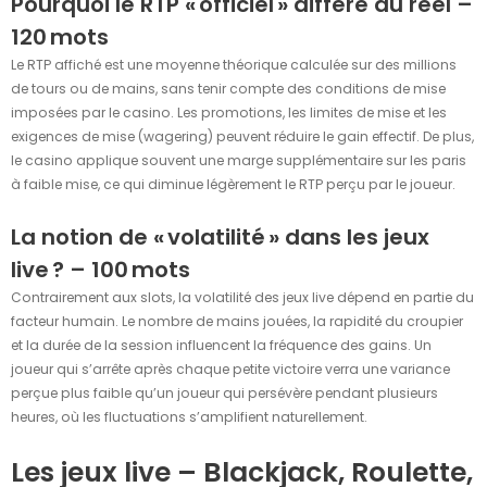
Pourquoi le RTP « officiel » diffère du réel –
120 mots
Le RTP affiché est une moyenne théorique calculée sur des millions
de tours ou de mains, sans tenir compte des conditions de mise
imposées par le casino. Les promotions, les limites de mise et les
exigences de mise (wagering) peuvent réduire le gain effectif. De plus,
le casino applique souvent une marge supplémentaire sur les paris
à faible mise, ce qui diminue légèrement le RTP perçu par le joueur.
La notion de « volatilité » dans les jeux
live ? – 100 mots
Contrairement aux slots, la volatilité des jeux live dépend en partie du
facteur humain. Le nombre de mains jouées, la rapidité du croupier
et la durée de la session influencent la fréquence des gains. Un
joueur qui s’arrête après chaque petite victoire verra une variance
perçue plus faible qu’un joueur qui persévère pendant plusieurs
heures, où les fluctuations s’amplifient naturellement.
Les jeux live – Blackjack, Roulette,