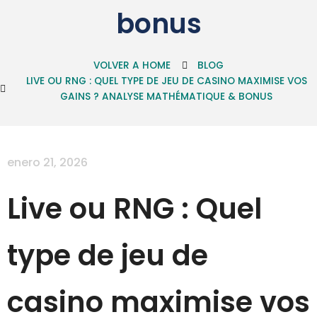
bonus
VOLVER A HOME
BLOG
LIVE OU RNG : QUEL TYPE DE JEU DE CASINO MAXIMISE VOS
GAINS ? ANALYSE MATHÉMATIQUE & BONUS
enero 21, 2026
Live ou RNG : Quel
type de jeu de
casino maximise vos