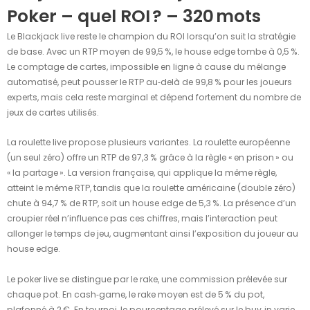
Poker – quel ROI ? – 320 mots
Le Blackjack live reste le champion du ROI lorsqu’on suit la stratégie
de base. Avec un RTP moyen de 99,5 %, le house edge tombe à 0,5 %.
Le comptage de cartes, impossible en ligne à cause du mélange
automatisé, peut pousser le RTP au‑delà de 99,8 % pour les joueurs
experts, mais cela reste marginal et dépend fortement du nombre de
jeux de cartes utilisés.
La roulette live propose plusieurs variantes. La roulette européenne
(un seul zéro) offre un RTP de 97,3 % grâce à la règle « en prison » ou
« la partage ». La version française, qui applique la même règle,
atteint le même RTP, tandis que la roulette américaine (double zéro)
chute à 94,7 % de RTP, soit un house edge de 5,3 %. La présence d’un
croupier réel n’influence pas ces chiffres, mais l’interaction peut
allonger le temps de jeu, augmentant ainsi l’exposition du joueur au
house edge.
Le poker live se distingue par le rake, une commission prélevée sur
chaque pot. En cash‑game, le rake moyen est de 5 % du pot,
plafonné à 2 €. En tournoi, le pourcentage prélevé sur le buy‑in varie