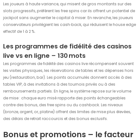
Les joueurs à haute variance, qui misent de gros montants sur des
slots progressifs, préfèrent les free spins car ils offrent un potentiel de
jackpot sans augmenter le capital à miser. En revanche, les joueurs
conservateurs privilégient les cash‑back, qui réduisent le house edge
effectif de 1 à 2 %.
Les programmes de fidélité des casinos
live vs en ligne – 130 mots
Les programmes de fidélité des casinos live récompensent souvent
les visites physiques, les réservations de tables et les dépenses hors
jeu (restauration, bar). Les points accumulés donnent accès à des
tables VIP, à des invitations à des tournois privés ou à des
remboursements partiels. En ligne, le système repose sur le volume
de mise : chaque euro misé rapporte des points échangeables
contre des bonus, des free spins ou du cashback. Les niveaux
(bronze, argent, or, platine) offrent des limites de mise plus élevées,
des délais de retrait raccourcis et des bonus exclusifs.
Bonus et promotions – le facteur