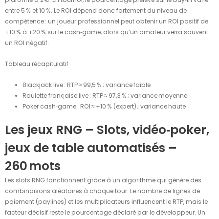
entre 5 % et 10 %. Le ROI dépend donc fortement du niveau de
compétence : un joueur professionnel peut obtenir un ROI positif de
+10 % à +20 % sur le cash‑game, alors qu’un amateur verra souvent
un ROI négatif.
Tableau récapitulatif
Blackjack live : RTP ≈ 99,5 % ; variance faible
Roulette française live : RTP ≈ 97,3 % ; variance moyenne
Poker cash‑game : ROI ≈ +10 % (expert) ; variance haute
Les jeux RNG – Slots, vidéo‑poker,
jeux de table automatisés –
260 mots
Les slots RNG fonctionnent grâce à un algorithme qui génère des
combinaisons aléatoires à chaque tour. Le nombre de lignes de
paiement (paylines) et les multiplicateurs influencent le RTP, mais le
facteur décisif reste le pourcentage déclaré par le développeur. Un