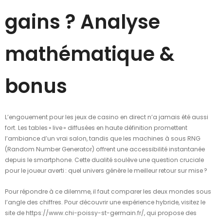
gains ? Analyse
mathématique &
bonus
L’engouement pour les jeux de casino en direct n’a jamais été aussi
fort. Les tables « live » diffusées en haute définition promettent
l’ambiance d’un vrai salon, tandis que les machines à sous RNG
(Random Number Generator) offrent une accessibilité instantanée
depuis le smartphone. Cette dualité soulève une question cruciale
pour le joueur averti : quel univers génère le meilleur retour sur mise ?
Pour répondre à ce dilemme, il faut comparer les deux mondes sous
l’angle des chiffres. Pour découvrir une expérience hybride, visitez le
site de https://www.chi-poissy-st-germain.fr/, qui propose des