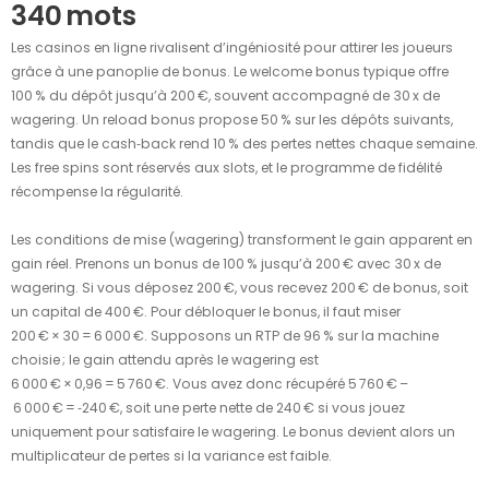
340 mots
Les casinos en ligne rivalisent d’ingéniosité pour attirer les joueurs
grâce à une panoplie de bonus. Le welcome bonus typique offre
100 % du dépôt jusqu’à 200 €, souvent accompagné de 30 x de
wagering. Un reload bonus propose 50 % sur les dépôts suivants,
tandis que le cash‑back rend 10 % des pertes nettes chaque semaine.
Les free spins sont réservés aux slots, et le programme de fidélité
récompense la régularité.
Les conditions de mise (wagering) transforment le gain apparent en
gain réel. Prenons un bonus de 100 % jusqu’à 200 € avec 30 x de
wagering. Si vous déposez 200 €, vous recevez 200 € de bonus, soit
un capital de 400 €. Pour débloquer le bonus, il faut miser
200 € × 30 = 6 000 €. Supposons un RTP de 96 % sur la machine
choisie ; le gain attendu après le wagering est
6 000 € × 0,96 = 5 760 €. Vous avez donc récupéré 5 760 € –
6 000 € = ‑240 €, soit une perte nette de 240 € si vous jouez
uniquement pour satisfaire le wagering. Le bonus devient alors un
multiplicateur de pertes si la variance est faible.