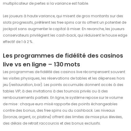
multiplicateur de pertes si la variance est faible.
Les joueurs à haute variance, qui misent de gros montants sur des
slots progressifs, préfèrent les free spins car ils offrent un potentiel de
jackpot sans augmenter le capital à miser. En revanche, les joueurs
conservateurs privilégient les cash‑back, qui réduisent le house edge
effectif de 1 à 2 %.
Les programmes de fidélité des casinos
live vs en ligne – 130 mots
Les programmes de fidélité des casinos live récompensent souvent
les visites physiques, les réservations de tables et les dépenses hors
jeu (restauration, bar). Les points accumulés donnent accès à des
tables VIP, à des invitations à des tournois privés ou à des
remboursements partiels. En ligne, le système repose sur le volume
de mise : chaque euro misé rapporte des points échangeables
contre des bonus, des free spins ou du cashback. Les niveaux
(bronze, argent, or, platine) offrent des limites de mise plus élevées,
des délais de retrait raccourcis et des bonus exclusifs.