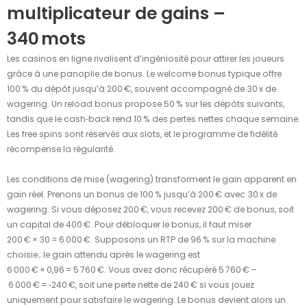
multiplicateur de gains –
340 mots
Les casinos en ligne rivalisent d’ingéniosité pour attirer les joueurs
grâce à une panoplie de bonus. Le welcome bonus typique offre
100 % du dépôt jusqu’à 200 €, souvent accompagné de 30 x de
wagering. Un reload bonus propose 50 % sur les dépôts suivants,
tandis que le cash‑back rend 10 % des pertes nettes chaque semaine.
Les free spins sont réservés aux slots, et le programme de fidélité
récompense la régularité.
Les conditions de mise (wagering) transforment le gain apparent en
gain réel. Prenons un bonus de 100 % jusqu’à 200 € avec 30 x de
wagering. Si vous déposez 200 €, vous recevez 200 € de bonus, soit
un capital de 400 €. Pour débloquer le bonus, il faut miser
200 € × 30 = 6 000 €. Supposons un RTP de 96 % sur la machine
choisie ; le gain attendu après le wagering est
6 000 € × 0,96 = 5 760 €. Vous avez donc récupéré 5 760 € –
6 000 € = ‑240 €, soit une perte nette de 240 € si vous jouez
uniquement pour satisfaire le wagering. Le bonus devient alors un