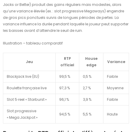
Jacks or Better) produit des gains réguliers mais modestes, alors
qu’une variance élevée (ex. : slot progressive Megaways) engendre
de gros pics ponctuels suivis de longues périodes de pertes. La
variance influence la durée pendant laquelle le joueur peut supporter
les baisses avant d’atteindre le seuil de ruin.
Illustration – tableau comparatif
RTP
House
Jeu
Variance
officiel
edge
Blackjack live (EU)
99,5 %
0,5 %
Faible
Roulette française live
97,3 %
2,7 %
Moyenne
Slot 5‑reel « Starburst »
96,1 %
3,9 %
Faible
Slot progressive
94,5 %
5,5 %
Haute
« Mega Jackpot »