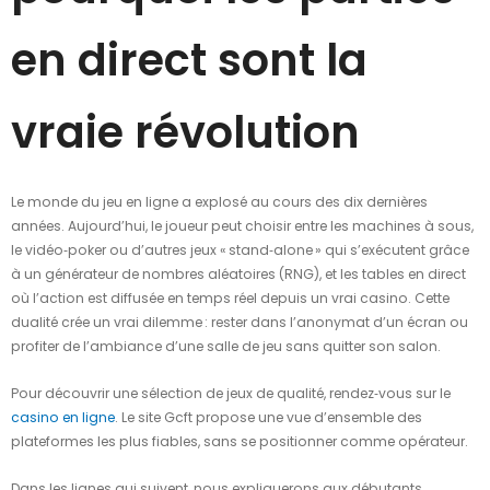
en direct sont la
vraie révolution
Le monde du jeu en ligne a explosé au cours des dix dernières
années. Aujourd’hui, le joueur peut choisir entre les machines à sous,
le vidéo‑poker ou d’autres jeux « stand‑alone » qui s’exécutent grâce
à un générateur de nombres aléatoires (RNG), et les tables en direct
où l’action est diffusée en temps réel depuis un vrai casino. Cette
dualité crée un vrai dilemme : rester dans l’anonymat d’un écran ou
profiter de l’ambiance d’une salle de jeu sans quitter son salon.
Pour découvrir une sélection de jeux de qualité, rendez‑vous sur le
casino en ligne
. Le site Gcft propose une vue d’ensemble des
plateformes les plus fiables, sans se positionner comme opérateur.
Dans les lignes qui suivent, nous expliquerons aux débutants