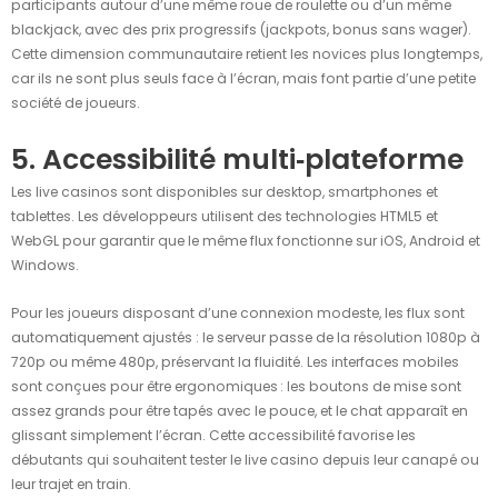
participants autour d’une même roue de roulette ou d’un même
blackjack, avec des prix progressifs (jackpots, bonus sans wager).
Cette dimension communautaire retient les novices plus longtemps,
car ils ne sont plus seuls face à l’écran, mais font partie d’une petite
société de joueurs.
5. Accessibilité multi‑plateforme
Les live casinos sont disponibles sur desktop, smartphones et
tablettes. Les développeurs utilisent des technologies HTML5 et
WebGL pour garantir que le même flux fonctionne sur iOS, Android et
Windows.
Pour les joueurs disposant d’une connexion modeste, les flux sont
automatiquement ajustés : le serveur passe de la résolution 1080p à
720p ou même 480p, préservant la fluidité. Les interfaces mobiles
sont conçues pour être ergonomiques : les boutons de mise sont
assez grands pour être tapés avec le pouce, et le chat apparaît en
glissant simplement l’écran. Cette accessibilité favorise les
débutants qui souhaitent tester le live casino depuis leur canapé ou
leur trajet en train.