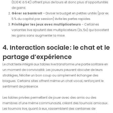
(0,10 € à 5 €) offrent plus de tours et donc plus d’opportunités
de gains.
Gérer sa bankroll
– Diviser le budget en petites unités (par ex.
5 % du capital par session) évite les pertes rapides.
Privilégier les jeux avec multiplicateurs
– Certaines
variantes live ajoutent des multiplicateurs (2x, 5x) qui boostent
les gains sans augmenter la mise.
4. Interaction sociale : le chat et le
partage d’expérience
Le chat texte intégré aux tables live transforme une partie solitaire en
un moment de convivialité. Les joueurs peuvent discuter de leurs
stratégies, féliciter un bon coup ou simplement échanger des
blagues. Certains sites offrent même un chat vocal, renforçant le
sentiment de présence.
Les tables privées permettent de jouer avec des amis ou des
membres d’une même communauté, créant des tournois amicaux.
Les tournois live, quant à eux, rassemblent des centaines de