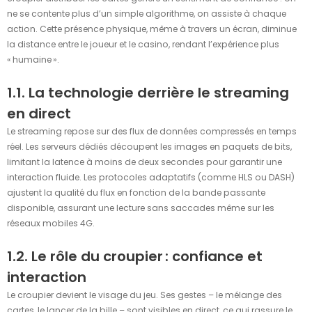
ne se contente plus d’un simple algorithme, on assiste à chaque
action. Cette présence physique, même à travers un écran, diminue
la distance entre le joueur et le casino, rendant l’expérience plus
« humaine ».
1.1. La technologie derrière le streaming
en direct
Le streaming repose sur des flux de données compressés en temps
réel. Les serveurs dédiés découpent les images en paquets de bits,
limitant la latence à moins de deux secondes pour garantir une
interaction fluide. Les protocoles adaptatifs (comme HLS ou DASH)
ajustent la qualité du flux en fonction de la bande passante
disponible, assurant une lecture sans saccades même sur les
réseaux mobiles 4G.
1.2. Le rôle du croupier : confiance et
interaction
Le croupier devient le visage du jeu. Ses gestes – le mélange des
cartes, le lancer de la bille – sont visibles en direct, ce qui rassure le