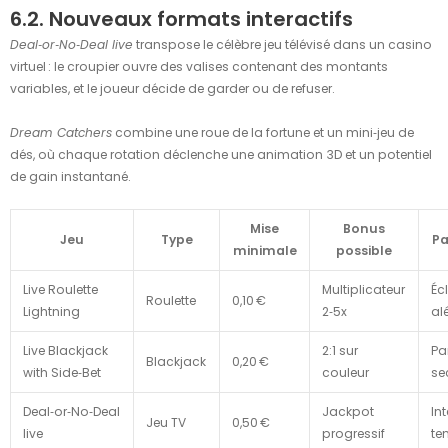
6.2. Nouveaux formats interactifs
Deal‑or‑No‑Deal live
transpose le célèbre jeu télévisé dans un casino
virtuel : le croupier ouvre des valises contenant des montants
variables, et le joueur décide de garder ou de refuser.
Dream Catchers
combine une roue de la fortune et un mini‑jeu de
dés, où chaque rotation déclenche une animation 3D et un potentiel
de gain instantané.
Mise
Bonus
Jeu
Type
Pa
minimale
possible
Live Roulette
Multiplicateur
Écl
Roulette
0,10 €
Lightning
2‑5x
al
Live Blackjack
2:1 sur
Pa
Blackjack
0,20 €
with Side‑Bet
couleur
se
Deal‑or‑No‑Deal
Jackpot
In
Jeu TV
0,50 €
live
progressif
te