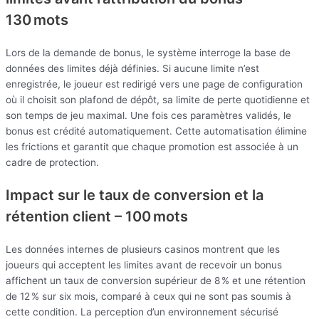
130 mots
Lors de la demande de bonus, le système interroge la base de
données des limites déjà définies. Si aucune limite n’est
enregistrée, le joueur est redirigé vers une page de configuration
où il choisit son plafond de dépôt, sa limite de perte quotidienne et
son temps de jeu maximal. Une fois ces paramètres validés, le
bonus est crédité automatiquement. Cette automatisation élimine
les frictions et garantit que chaque promotion est associée à un
cadre de protection.
Impact sur le taux de conversion et la
rétention client – 100 mots
Les données internes de plusieurs casinos montrent que les
joueurs qui acceptent les limites avant de recevoir un bonus
affichent un taux de conversion supérieur de 8 % et une rétention
de 12 % sur six mois, comparé à ceux qui ne sont pas soumis à
cette condition. La perception d’un environnement sécurisé