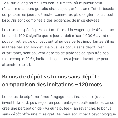
12 % sur le long terme. Les bonus illimités, où le joueur peut
réclamer des tours gratuits chaque jour, créent un effet de boucle
qui pousse les joueurs à rester connectés plus longtemps, surtout
lorsqu’ils sont combinés à des exigences de mise élevées.
Les risques spécifiques sont multiples. Un wagering de 40x sur un
bonus de 100 € signifie que le joueur doit miser 4 000 € avant de
pouvoir retirer, ce qui peut entraîner des pertes importantes s’il ne
maîtrise pas son budget. De plus, les bonus sans dépôt, bien
qu’attirants, sont souvent assortis de plafonds de gain très bas
(par exemple 20 €), incitant les joueurs à jouer davantage pour
atteindre le seuil.
Bonus de dépôt vs bonus sans dépôt :
comparaison des incitations – 120 mots
Le bonus de dépôt renforce l’engagement financier : le joueur
investit d’abord, puis reçoit un pourcentage supplémentaire, ce qui
crée une perception de « valeur ajoutée ». En revanche, le bonus
sans dépôt offre une mise gratuite, mais son impact psychologique