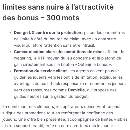
limites sans nuire à l’attractivité
des bonus – 300 mots
Design UX centré sur la protection
: placer les paramètres
de limite à côté du bouton de claim, avec un contraste
visuel qui attire l’attention sans être intrusif.
Communication claire des conditions de mise
: afficher le
wagering, le RTP moyen du jeu concerné et le plafond de
gain directement sous le bouton « Obtenir le bonus ».
Formation du service client
: les agents doivent pouvoir
guider les joueurs vers les outils de limitation, expliquer les
avantages du cash‑back responsable et orienter les joueurs
vers des ressources comme
Domicile
, qui propose des
guides neutres sur la gestion du budget.
En combinant ces éléments, les opérateurs conservent l’aspect
ludique des promotions tout en renforçant la confiance des
joueurs. Une offre bien présentée, accompagnée de limites visibles
et d’un support réactif, crée un cercle vertueux où le joueur se