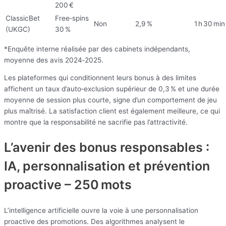
200 €
ClassicBet
Free‑spins
Non
2,9 %
1 h 30 min
(UKGC)
30 %
*Enquête interne réalisée par des cabinets indépendants,
moyenne des avis 2024‑2025.
Les plateformes qui conditionnent leurs bonus à des limites
affichent un taux d’auto‑exclusion supérieur de 0,3 % et une durée
moyenne de session plus courte, signe d’un comportement de jeu
plus maîtrisé. La satisfaction client est également meilleure, ce qui
montre que la responsabilité ne sacrifie pas l’attractivité.
L’avenir des bonus responsables :
IA, personnalisation et prévention
proactive – 250 mots
L’intelligence artificielle ouvre la voie à une personnalisation
proactive des promotions. Des algorithmes analysent le