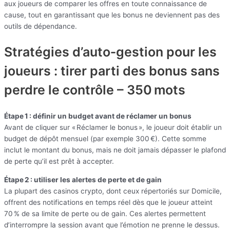
aux joueurs de comparer les offres en toute connaissance de
cause, tout en garantissant que les bonus ne deviennent pas des
outils de dépendance.
Stratégies d’auto‑gestion pour les
joueurs : tirer parti des bonus sans
perdre le contrôle – 350 mots
Étape 1 : définir un budget avant de réclamer un bonus
Avant de cliquer sur « Réclamer le bonus », le joueur doit établir un
budget de dépôt mensuel (par exemple 300 €). Cette somme
inclut le montant du bonus, mais ne doit jamais dépasser le plafond
de perte qu’il est prêt à accepter.
Étape 2 : utiliser les alertes de perte et de gain
La plupart des casinos crypto, dont ceux répertoriés sur Domicile,
offrent des notifications en temps réel dès que le joueur atteint
70 % de sa limite de perte ou de gain. Ces alertes permettent
d’interrompre la session avant que l’émotion ne prenne le dessus.