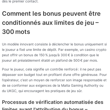
dès le premier contact.
Comment les bonus peuvent être
conditionnés aux limites de jeu –
300 mots
Un modèle innovant consiste à déclencher le bonus uniquement si
le joueur a fixé une limite de dépôt. Par exemple, un casino crypto
peut offrir un bonus de 150 % jusqu’à 300 € à condition que le
joueur ait préalablement établi un plafond de 500 € par mois.
Pour le joueur, cela signifie un contrôle renforcé : il ne peut pas
dépasser son budget tout en profitant d’une offre généreuse. Pour
l’opérateur, c’est un moyen de renforcer son image responsable et
de se conformer aux exigences de la Malta Gaming Authority ou
du UKGC, qui encouragent les pratiques de jeu sûr.
Processus de vérification automatisée des
limites avant l’attribution du bonus –