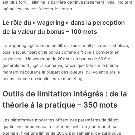
est plus fort : il élimine la barrière de l’investissement initial, incitant
même les novices à tester le casino.
Le rôle du « wagering » dans la perception
de la valeur du bonus – 100 mots
Le wagering agit comme un filtre : plus le multiplicateur est élevé,
plus le joueur perçoit le bonus comme difficile à convertir en
argent réel. Un wagering de 20x sur un bonus de 50 € est
généralement jugé raisonnable, tandis que 50x sur le même
montant décourage la plupart des joueurs, qui voient alors le
bonus comme un simple leurre marketing.
Outils de limitation intégrés : de la
théorie à la pratique – 350 mots
Les plateformes modernes offrent des paramètres de dépôt
quotidiens, hebdomadaires et mensuels. Un joueur peut, par
exemple, fixer une limite de 200 € par semaine, ce qui bloque