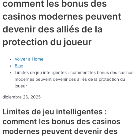
comment les bonus des
casinos modernes peuvent
devenir des alliés de la
protection du joueur
Volver a Home
Blog
Limites de jeu intelligentes : comment les bonus des casinos
modernes peuvent devenir des alliés de la protection du
joueur
diciembre 26, 2025
Limites de jeu intelligentes :
comment les bonus des casinos
modernes peuvent devenir des