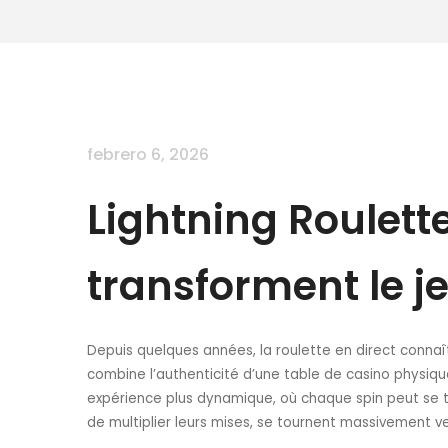
febrero 6, 2026
Lightning Roulette
transforment le j
Depuis quelques années, la roulette en direct connaî
combine l’authenticité d’une table de casino physique
expérience plus dynamique, où chaque spin peut se t
de multiplier leurs mises, se tournent massivement vers