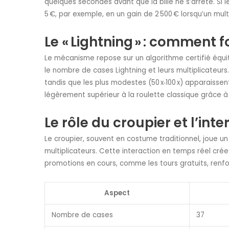
quelques secondes avant que la bille ne s’arrête. Si 
5 €, par exemple, en un gain de 2 500 € lorsqu’un multi
Le « Lightning » : comment 
Le mécanisme repose sur un algorithme certifié équit
le nombre de cases Lightning et leurs multiplicateurs. 
tandis que les plus modestes (50 x‑100 x) apparaissen
légèrement supérieur à la roulette classique grâce à l
Le rôle du croupier et l’int
Le croupier, souvent en costume traditionnel, joue un
multiplicateurs. Cette interaction en temps réel cré
promotions en cours, comme les tours gratuits, renforç
Aspect
Nombre de cases
37