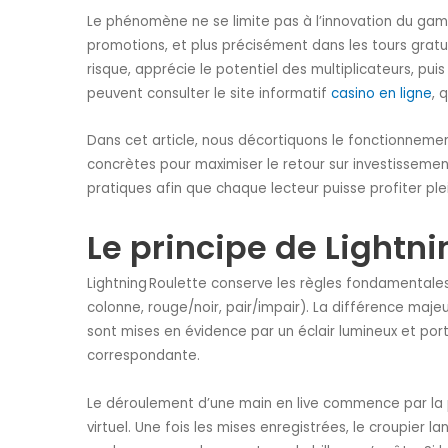
Le phénomène ne se limite pas à l’innovation du gam
promotions, et plus précisément dans les tours gratuit
risque, apprécie le potentiel des multiplicateurs, pui
peuvent consulter le site informatif
casino en ligne
, 
Dans cet article, nous décortiquons le fonctionnement
concrètes pour maximiser le retour sur investissemen
pratiques afin que chaque lecteur puisse profiter ple
Le principe de Lightni
Lightning Roulette conserve les règles fondamentales 
colonne, rouge/noir, pair/impair). La différence majeu
sont mises en évidence par un éclair lumineux et porte
correspondante.
Le déroulement d’une main en live commence par la prés
virtuel. Une fois les mises enregistrées, le croupier 