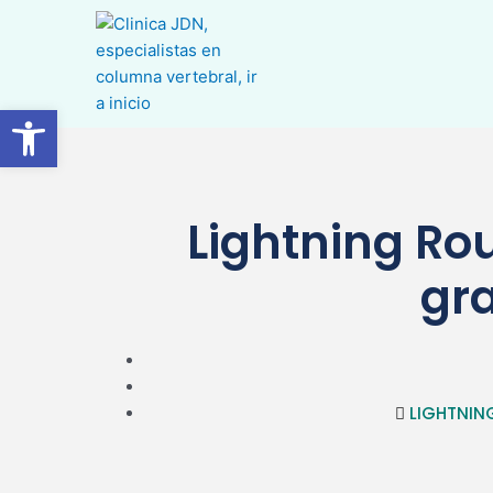
Ir
al
contenido
Abrir barra de herramientas
Lightning Rou
gra
LIGHTNIN