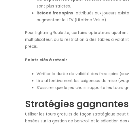
sont plus strictes.
Reload free spins
: attribués aux joueurs exis
augmentent le LTV (Lifetime Value).
Pour Lightning Roulette, certains opérateurs ajoutent
multiplicateur, ou la restriction à des tables à volat
précis.
Points clés à retenir
Vérifier la durée de validité des free‑spins (so
Lire attentivement les exigences de mise (wageri
S’assurer que le jeu choisi supporte les tours g
Stratégies gagnantes 
Utiliser les tours gratuits de façon stratégique peut
basées sur la gestion de bankroll et la sélection des 