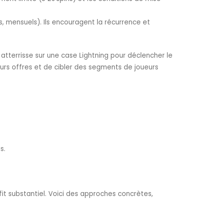
, mensuels). Ils encouragent la récurrence et
 atterrisse sur une case Lightning pour déclencher le
leurs offres et de cibler des segments de joueurs
s.
fit substantiel. Voici des approches concrètes,