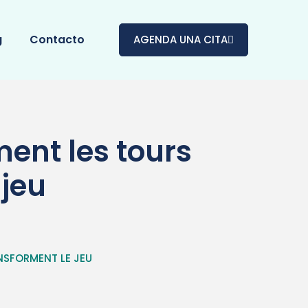
g
Contacto
AGENDA UNA CITA
ment les tours
 jeu
NSFORMENT LE JEU