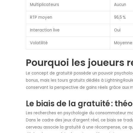
Multiplicateurs
Aucun
RTP moyen
96,5 %
Interaction live
Oui
Volatilité
Moyenne
Pourquoi les joueurs r
Le concept de gratuité possède un pouvoir psychologi
bonus, mais les tours gratuits dédiés à Lightning Roul
conservant la perspective de gains réels grâce aux mu
Le biais de la gratuité : théo
Les recherches en psychologie du consommateur montre
Dans le cadre des jeux d’argent réel, ce biais se tra
cerveau associe la gratuité à une récompense, ce qu