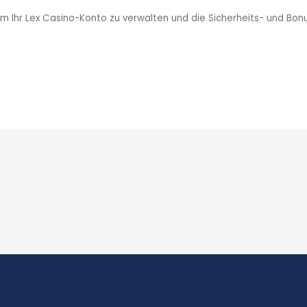
um Ihr Lex Casino-Konto zu verwalten und die Sicherheits- und Bon