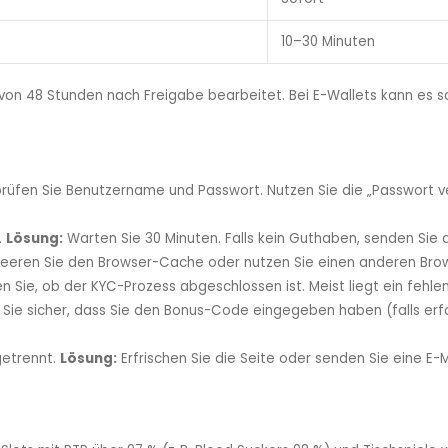
10–30 Minuten
von 48 Stunden nach Freigabe bearbeitet. Bei E-Wallets kann es s
üfen Sie Benutzername und Passwort. Nutzen Sie die „Passwort v
.
Lösung:
Warten Sie 30 Minuten. Falls kein Guthaben, senden Sie
eeren Sie den Browser-Cache oder nutzen Sie einen anderen Browse
n Sie, ob der KYC-Prozess abgeschlossen ist. Meist liegt ein fehl
 Sie sicher, dass Sie den Bonus-Code eingegeben haben (falls erf
etrennt.
Lösung:
Erfrischen Sie die Seite oder senden Sie eine E-