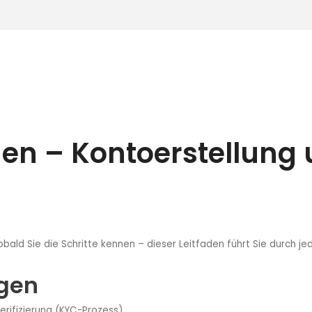
den – Kontoerstellung
obald Sie die Schritte kennen – dieser Leitfaden führt Sie durch je
igen
erifizierung (KYC-Prozess)