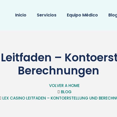
Inicio
Servicios
Equipo Médico
Blo
 Leitfaden – Kontoers
Berechnungen
VOLVER A HOME
BLOG
LEX CASINO LEITFADEN – KONTOERSTELLUNG UND BERECH