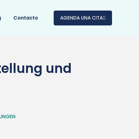
g
Contacto
AGENDA UNA CITA
tellung und
NUNGEN