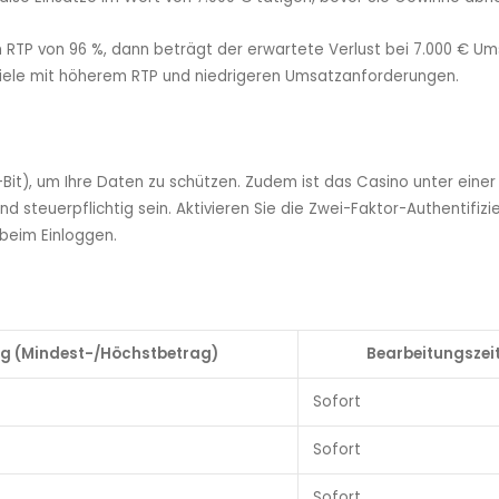
em RTP von 96 %, dann beträgt der erwartete Verlust bei 7.000 € Ums
Spiele mit höherem RTP und niedrigeren Umsatzanforderungen.
it), um Ihre Daten zu schützen. Zudem ist das Casino unter einer C
teuerpflichtig sein. Aktivieren Sie die Zwei-Faktor-Authentifizie
beim Einloggen.
ng (Mindest-/Höchstbetrag)
Bearbeitungszeit
Sofort
Sofort
Sofort