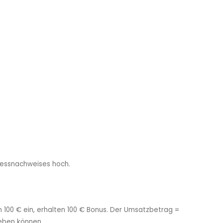
ressnachweises hoch.
 100 € ein, erhalten 100 € Bonus. Der Umsatzbetrag =
heben können.