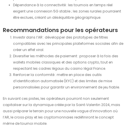
Dépendance à la connectivité : les tournois en temps réel
exigent une connexion 5G stable ; les zones rurales pourraient
être exclues, créant un déséquilibre géographique.
Recommandations pour les opérateurs
Investir dans l’AR : développer des prototypes de filtres
compatibles avec les principales plateformes sociales afin de
créer un effet viral.
Diversifier les méthodes de paiement : proposer à la fois des
wallets mobiles classiques et des options crypto, tout en
respectant les cadres légaux du casino légal France.
Renforcer la conformité : mettre en place des outils
d’identification automatisée (KYC) et des limites de mise
personnalisées pour garantir un environnement de jeu fiable.
En suivant ces pistes, les opérateurs pourront non seulement
capitaliser sur la dynamique créée par la Saint‑Valentin 2024, mais
aussi préparer le terrain pour une nouvelle vague d’innovation où
l’AR, le cross‑play et les cryptomonnaies redéfiniront le concept
même de tournoi mobile.