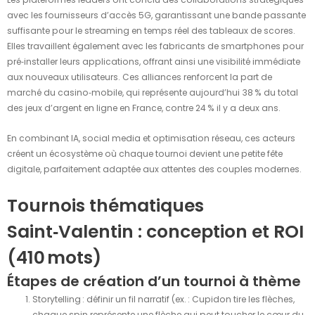
avec les fournisseurs d’accès 5G, garantissant une bande passante
suffisante pour le streaming en temps réel des tableaux de scores.
Elles travaillent également avec les fabricants de smartphones pour
pré‑installer leurs applications, offrant ainsi une visibilité immédiate
aux nouveaux utilisateurs. Ces alliances renforcent la part de
marché du casino‑mobile, qui représente aujourd’hui 38 % du total
des jeux d’argent en ligne en France, contre 24 % il y a deux ans.
En combinant IA, social media et optimisation réseau, ces acteurs
créent un écosystème où chaque tournoi devient une petite fête
digitale, parfaitement adaptée aux attentes des couples modernes.
Tournois thématiques
Saint‑Valentin : conception et ROI
(410 mots)
Étapes de création d’un tournoi à thème
Storytelling : définir un fil narratif (ex. : Cupidon tire les flèches,
chaque spin représente une flèche qui peut toucher le cœur du