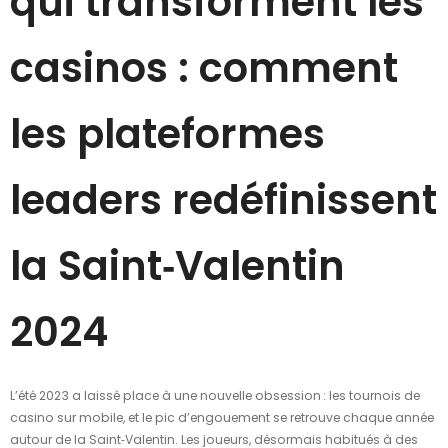
qui transforment les
casinos : comment
les plateformes
leaders redéfinissent
la Saint‑Valentin
2024
L’été 2023 a laissé place à une nouvelle obsession : les tournois de
casino sur mobile, et le pic d’engouement se retrouve chaque année
autour de la Saint‑Valentin. Les joueurs, désormais habitués à des