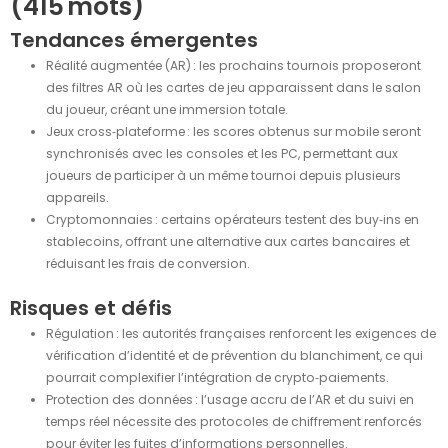
(415 mots)
Tendances émergentes
Réalité augmentée (AR) : les prochains tournois proposeront
des filtres AR où les cartes de jeu apparaissent dans le salon
du joueur, créant une immersion totale.
Jeux cross‑plateforme : les scores obtenus sur mobile seront
synchronisés avec les consoles et les PC, permettant aux
joueurs de participer à un même tournoi depuis plusieurs
appareils.
Cryptomonnaies : certains opérateurs testent des buy‑ins en
stablecoins, offrant une alternative aux cartes bancaires et
réduisant les frais de conversion.
Risques et défis
Régulation : les autorités françaises renforcent les exigences de
vérification d’identité et de prévention du blanchiment, ce qui
pourrait complexifier l’intégration de crypto‑paiements.
Protection des données : l’usage accru de l’AR et du suivi en
temps réel nécessite des protocoles de chiffrement renforcés
pour éviter les fuites d’informations personnelles.