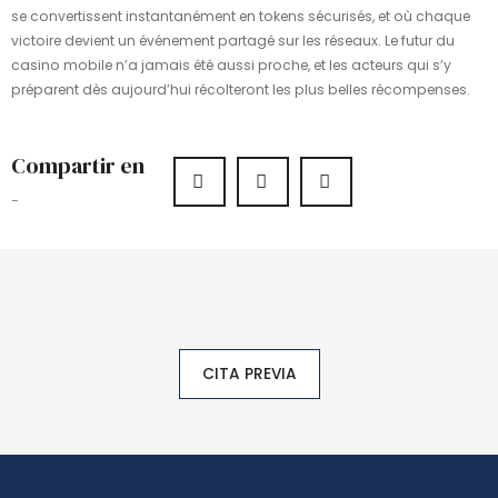
se convertissent instantanément en tokens sécurisés, et où chaque
victoire devient un événement partagé sur les réseaux. Le futur du
casino mobile n’a jamais été aussi proche, et les acteurs qui s’y
préparent dès aujourd’hui récolteront les plus belles récompenses.
Compartir en
-
CITA PREVIA