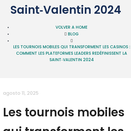
Saint‑Valentin 2024
VOLVER A HOME
BLOG
LES TOURNOIS MOBILES QUI TRANSFORMENT LES CASINOS :
COMMENT LES PLATEFORMES LEADERS REDÉFINISSENT LA
SAINT‑VALENTIN 2024
agosto 11, 2025
Les tournois mobiles