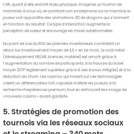
L’AR, quant à elle, enrichit le jeu physique. Imaginez un tournoi de
machines à sous où, en pointant son smartphone sur la machine, le
joueur voit apparaître des animations 3D de dragons qui s’animent
en fonction du résultat. Ce type d’interaction augmente la
perception de valeur et encourage les mises additionnelles.
Du point de vue du ROI, les premiers investisseurs constatent un
retour sur investissement moyen de 2,5 × en six mois. Le coût initial
(développement VR/AR, licences, matériel) est amorti grâce à
l’augmentation du nombre de participants, à la hausse du ticket
moyen (RTP légèrement supérieur grâce à des bonus intégrés) et à la
réduction du churn. Les casinos qui misent sur ces technologies
créent un différenciateur fort, capable d’attirer les joueurs à la
recherche d’expériences premium, tout en renforçant leur image de
« nouveau casino » avant‑gardiste.
5. Stratégies de promotion des
tournois via les réseaux sociaux
et le streaming – 340 mots