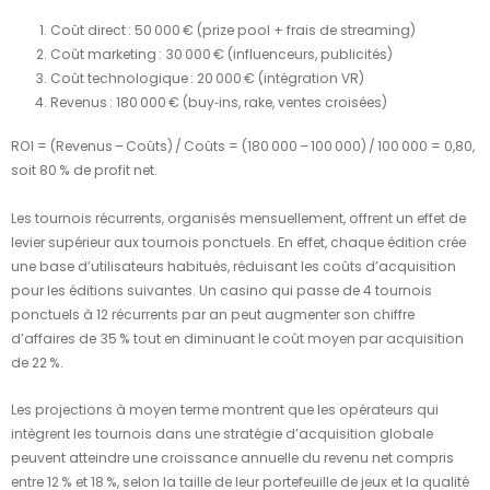
Coût direct : 50 000 € (prize pool + frais de streaming)
Coût marketing : 30 000 € (influenceurs, publicités)
Coût technologique : 20 000 € (intégration VR)
Revenus : 180 000 € (buy‑ins, rake, ventes croisées)
ROI = (Revenus – Coûts) / Coûts = (180 000 – 100 000) / 100 000 = 0,80,
soit 80 % de profit net.
Les tournois récurrents, organisés mensuellement, offrent un effet de
levier supérieur aux tournois ponctuels. En effet, chaque édition crée
une base d’utilisateurs habitués, réduisant les coûts d’acquisition
pour les éditions suivantes. Un casino qui passe de 4 tournois
ponctuels à 12 récurrents par an peut augmenter son chiffre
d’affaires de 35 % tout en diminuant le coût moyen par acquisition
de 22 %.
Les projections à moyen terme montrent que les opérateurs qui
intègrent les tournois dans une stratégie d’acquisition globale
peuvent atteindre une croissance annuelle du revenu net compris
entre 12 % et 18 %, selon la taille de leur portefeuille de jeux et la qualité