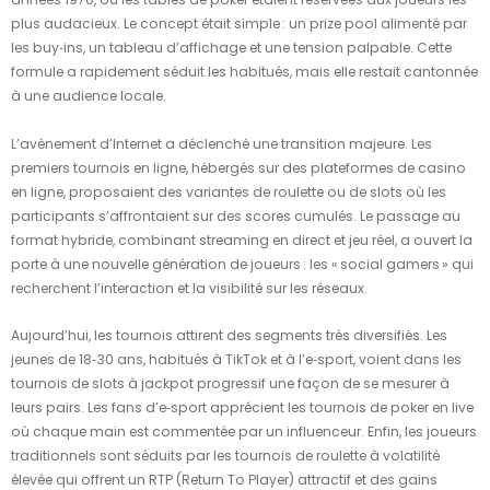
plus audacieux. Le concept était simple : un prize pool alimenté par
les buy‑ins, un tableau d’affichage et une tension palpable. Cette
formule a rapidement séduit les habitués, mais elle restait cantonnée
à une audience locale.
L’avènement d’Internet a déclenché une transition majeure. Les
premiers tournois en ligne, hébergés sur des plateformes de casino
en ligne, proposaient des variantes de roulette ou de slots où les
participants s’affrontaient sur des scores cumulés. Le passage au
format hybride, combinant streaming en direct et jeu réel, a ouvert la
porte à une nouvelle génération de joueurs : les « social gamers » qui
recherchent l’interaction et la visibilité sur les réseaux.
Aujourd’hui, les tournois attirent des segments très diversifiés. Les
jeunes de 18‑30 ans, habitués à TikTok et à l’e‑sport, voient dans les
tournois de slots à jackpot progressif une façon de se mesurer à
leurs pairs. Les fans d’e‑sport apprécient les tournois de poker en live
où chaque main est commentée par un influenceur. Enfin, les joueurs
traditionnels sont séduits par les tournois de roulette à volatilité
élevée qui offrent un RTP (Return To Player) attractif et des gains