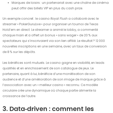
Marques de loisirs : un partenariat avec une chaîne de cinéma
peut offrir des billets VIP en plus du cash prize.
Un exemple concret : le casino
Royal Flush
a collaboré avec le
streamer « PokerGuruLive » pour organiser un tournoi de Texas
Hold’em en direct. Le streamer a animé le lobby, a commenté
chaque main et a offert un bonus « sans wager » de 20 % aux
spectateurs qui s’inscrivaient via son lien affilié. Le résultat ? 12 000
nouvelles inscriptions en une semaine, avec un taux de conversion
de 8 % sur les dépôts.
Les bénéfices sont mutuels. Le casino gagne en visibilité, en leads
qualifiés et en enrichissement de son catalogue de jeux. Le
partenaire, quant à lui, bénéficie d’une monétisation de son
audience et d’une amélioration de son image de marque grâce à
l’association avec un « meilleur casino » reconnu. Ce modèle
circulaire crée une dynamique où chaque partie alimente la
croissance de l’autre.
3. Data‑driven : comment les