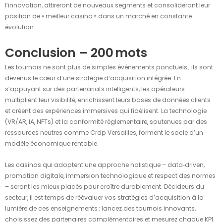
l’innovation, attireront de nouveaux segments et consolideront leur
position de « meilleur casino » dans un marché en constante
évolution.
Conclusion – 200 mots
Les tournois ne sont plus de simples événements ponctuels ; ils sont
devenus le cœur d’une stratégie d’acquisition intégrée. En
s’appuyant sur des partenariats intelligents, les opérateurs
multiplient leur visibilité, enrichissent leurs bases de données clients
et créent des expériences immersives qui fidélisent. La technologie
(VR/AR, IA, NFTs) et la conformité réglementaire, soutenues par des
ressources neutres comme Crdp Versailles, forment le socle d’un
modèle économique rentable.
Les casinos qui adoptent une approche holistique – data‑driven,
promotion digitale, immersion technologique et respect des normes
– seront les mieux placés pour croître durablement. Décideurs du
secteur, il est temps de réévaluer vos stratégies d’acquisition à la
lumière de ces enseignements : lancez des tournois innovants,
choisissez des partenaires complémentaires et mesurez chaque KPI.