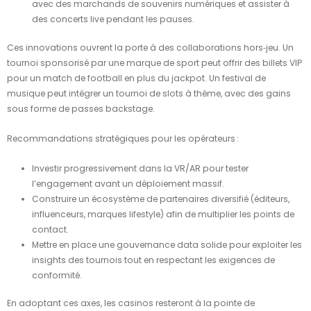
avec des marchands de souvenirs numériques et assister à
des concerts live pendant les pauses.
Ces innovations ouvrent la porte à des collaborations hors‑jeu. Un
tournoi sponsorisé par une marque de sport peut offrir des billets VIP
pour un match de football en plus du jackpot. Un festival de
musique peut intégrer un tournoi de slots à thème, avec des gains
sous forme de passes backstage.
Recommandations stratégiques pour les opérateurs :
Investir progressivement dans la VR/AR pour tester
l’engagement avant un déploiement massif.
Construire un écosystème de partenaires diversifié (éditeurs,
influenceurs, marques lifestyle) afin de multiplier les points de
contact.
Mettre en place une gouvernance data solide pour exploiter les
insights des tournois tout en respectant les exigences de
conformité.
En adoptant ces axes, les casinos resteront à la pointe de