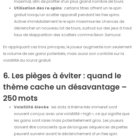
maximal, afin de profiter d’un plus grand nombre de tours.
Utilisation des re‑spins
: certains titres offrent un re‑spin
gratuit lorsqu’un scatter apparaît pendant les free spins.
Activer immédiatement le re‑spin maximise les chances de
déclencher un nouveau lot de tours, surtout sur des jeux à haut
taux de réapparition des scatters comme
Neon Samurai
.
En appliquant ces trois principes, le joueur augmente non seulement
le volume de ses gains potentiels, mais aussi son contrôle sur la
volatilité du round gratuit.
6. Les pièges à éviter : quand le
thème cache un désavantage –
250 mots
Volatilité élevée
: les slots à thème très immersif sont
souvent conçus avec une volatilité « high », ce qui signifie que
les gains sont rares mais potentiellement gros. Les joueurs
doivent être conscients que de longues séquences de pertes
peuvent survenir avant le déclenchement d’un free spin.