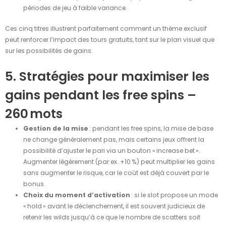
périodes de jeu à faible variance.
Ces cinq titres illustrent parfaitement comment un thème exclusif
peut renforcer l’impact des tours gratuits, tant sur le plan visuel que
sur les possibilités de gains.
5. Stratégies pour maximiser les
gains pendant les free spins –
260 mots
Gestion de la mise
: pendant les free spins, la mise de base
ne change généralement pas, mais certains jeux offrent la
possibilité d’ajuster le pari via un bouton « increase bet ».
Augmenter légèrement (par ex. +10 %) peut multiplier les gains
sans augmenter le risque, car le coût est déjà couvert par le
bonus.
Choix du moment d’activation
: si le slot propose un mode
« hold » avant le déclenchement, il est souvent judicieux de
retenir les wilds jusqu’à ce que le nombre de scatters soit