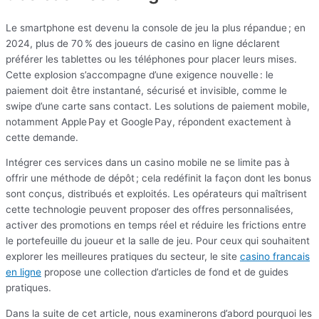
Le smartphone est devenu la console de jeu la plus répandue ; en
2024, plus de 70 % des joueurs de casino en ligne déclarent
préférer les tablettes ou les téléphones pour placer leurs mises.
Cette explosion s’accompagne d’une exigence nouvelle : le
paiement doit être instantané, sécurisé et invisible, comme le
swipe d’une carte sans contact. Les solutions de paiement mobile,
notamment Apple Pay et Google Pay, répondent exactement à
cette demande.
Intégrer ces services dans un casino mobile ne se limite pas à
offrir une méthode de dépôt ; cela redéfinit la façon dont les bonus
sont conçus, distribués et exploités. Les opérateurs qui maîtrisent
cette technologie peuvent proposer des offres personnalisées,
activer des promotions en temps réel et réduire les frictions entre
le portefeuille du joueur et la salle de jeu. Pour ceux qui souhaitent
explorer les meilleures pratiques du secteur, le site
casino francais
en ligne
propose une collection d’articles de fond et de guides
pratiques.
Dans la suite de cet article, nous examinerons d’abord pourquoi les