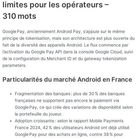
limites pour les opérateurs –
310 mots
Google Pay, anciennement Android Pay, s’appuie sur le même
principe de tokenisation, mais son architecture est plus ouverte du
fait de la diversité des appareils Android. Le flux commence par
l’activation du Google Pay API dans la console Google Cloud, suivi
de la configuration du Merchant ID et du gateway tokenization
parameters.
Particularités du marché Android en France
Fragmentation des banques : plus de 30 % des banques
françaises ne supportent pas encore le paiement via
Google Pay, ce qui crée des variations de disponibilité selon
le portefeuille du joueur.
Adoption croissante : selon le rapport Mobile Payments
France 2024, 42 % des utilisateurs Android ont déjà utilisé
Google Pay pour des achats en ligne, contre 38 % pour