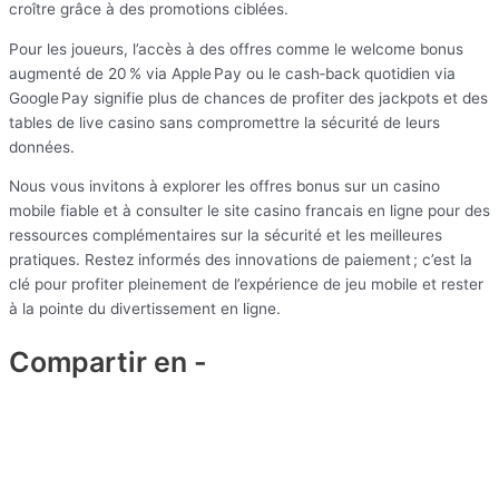
croître grâce à des promotions ciblées.
Pour les joueurs, l’accès à des offres comme le welcome bonus
augmenté de 20 % via Apple Pay ou le cash‑back quotidien via
Google Pay signifie plus de chances de profiter des jackpots et des
tables de live casino sans compromettre la sécurité de leurs
données.
Nous vous invitons à explorer les offres bonus sur un casino
mobile fiable et à consulter le site casino francais en ligne pour des
ressources complémentaires sur la sécurité et les meilleures
pratiques. Restez informés des innovations de paiement ; c’est la
clé pour profiter pleinement de l’expérience de jeu mobile et rester
à la pointe du divertissement en ligne.
Compartir en -