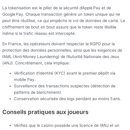
La tokenisation est le pilier de la sécurité d’Apple Pay et de
Google Pay. Chaque transaction génère un token unique qui ne
peut être réutilisé, ce qui empêche le vol de données de carte. Le
chiffrement de bout en bout assure que le token reste illisible
même si le trafic réseau est intercepté.
En France, les opérateurs doivent respecter le RGPD pour la
protection des données personnelles, ainsi que les exigences de
l’AML (Anti‑Money Laundering) de l’Autorité Nationale des Jeux
(ANJ). Concrètement, cela implique :
Vérification d’identité (KYC) avant le premier dépôt via
mobile Pay.
Surveillance des transactions suspectes (détection de
patterns de blanchiment).
Conservation sécurisée des logs pendant au moins 5 ans.
Conseils pratiques aux joueurs
Vérifiez que le casino possède une licence de l’ANJ et un