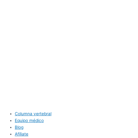
Columna vertebral
Equipo médico
Blog
Afíliate