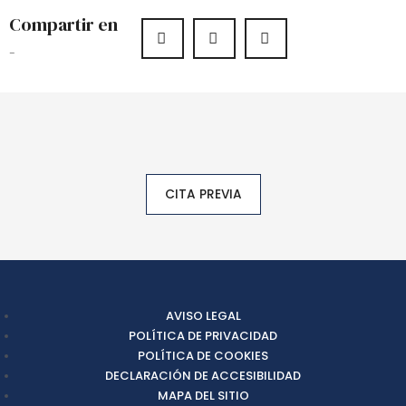
Compartir en
-
CITA PREVIA
AVISO LEGAL
POLÍTICA DE PRIVACIDAD
POLÍTICA DE COOKIES
DECLARACIÓN DE ACCESIBILIDAD
MAPA DEL SITIO