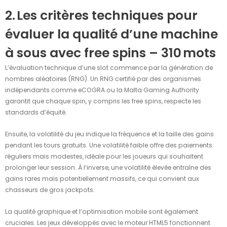
2. Les critères techniques pour
évaluer la qualité d’une machine
à sous avec free spins – 310 mots
L’évaluation technique d’une slot commence par la génération de
nombres aléatoires (RNG). Un RNG certifié par des organismes
indépendants comme eCOGRA ou la Malta Gaming Authority
garantit que chaque spin, y compris les free spins, respecte les
standards d’équité.
Ensuite, la volatilité du jeu indique la fréquence et la taille des gains
pendant les tours gratuits. Une volatilité faible offre des paiements
réguliers mais modestes, idéale pour les joueurs qui souhaitent
prolonger leur session. À l’inverse, une volatilité élevée entraîne des
gains rares mais potentiellement massifs, ce qui convient aux
chasseurs de gros jackpots.
La qualité graphique et l’optimisation mobile sont également
cruciales. Les jeux développés avec le moteur HTML5 fonctionnent