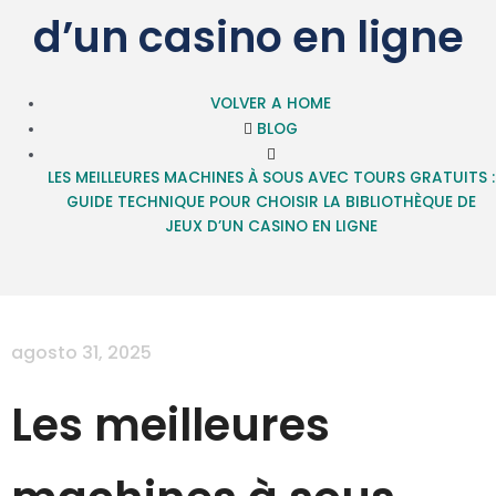
d’un casino en ligne
VOLVER A HOME
BLOG
LES MEILLEURES MACHINES À SOUS AVEC TOURS GRATUITS :
GUIDE TECHNIQUE POUR CHOISIR LA BIBLIOTHÈQUE DE
JEUX D’UN CASINO EN LIGNE
agosto 31, 2025
Les meilleures