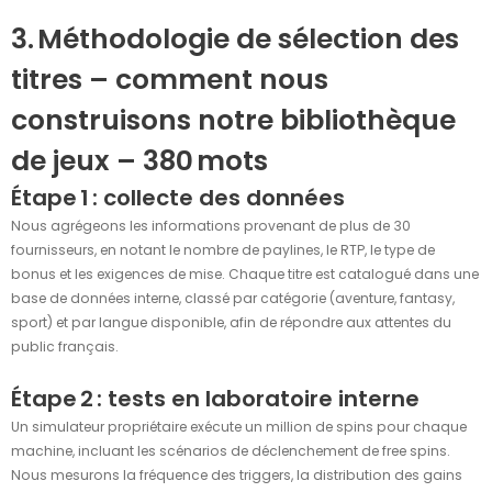
3. Méthodologie de sélection des
titres – comment nous
construisons notre bibliothèque
de jeux – 380 mots
Étape 1 : collecte des données
Nous agrégeons les informations provenant de plus de 30
fournisseurs, en notant le nombre de paylines, le RTP, le type de
bonus et les exigences de mise. Chaque titre est catalogué dans une
base de données interne, classé par catégorie (aventure, fantasy,
sport) et par langue disponible, afin de répondre aux attentes du
public français.
Étape 2 : tests en laboratoire interne
Un simulateur propriétaire exécute un million de spins pour chaque
machine, incluant les scénarios de déclenchement de free spins.
Nous mesurons la fréquence des triggers, la distribution des gains