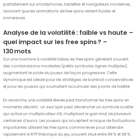
parfaitement sur smartphones, tablettes et navigateurs modernes,
assurant que les animations de free spins restent fluides et
immersives.
Analyse de la volatilité : faible vs haute –
quel impact sur les free spins ? –
130 mots
Sur une machine à volatilité faible, les free spins génèrent souvent
des combinaisons modestes (petits symboles, lignes multiples),
augmentant le solde du joueur de façon progressive. Cette
dynamique est idéale pour les stratégies de bankroll conservatrices
et pour les joueurs qui souhaitent accumuler des points de fidélité.
En revanche, une volatilité élevée peut transformer les free spins en
moments décisifs : un seul spin peut déclencher un symbole scatter
qui active un multiplicateur x10, multipliant le gain brut de plusieurs
centaines d’euros. Les joueurs qui acceptent le risque de fluctuations
importantes utilisent les free spins comme levier pour atteindre
rapidement le RTP théorique du jeu, souvent situé entre 96 % et 98 %.