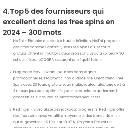
4. Top 5 des fournisseurs qui
excellent dans les free spins en
2024 – 300 mots
NetEnt – Pionnier des slots à haute définition, NetEnt propose
des titres comme
Gonzo’s Quest Free Spins
où les tours
gratuits offrent un multiplicateur croissant jusqu’à x5. Leur RNG
est certifié par eCOGRA, assurant une équité totale.
Pragmatic Play – Connu pour ses campagnes
promotionnelles, Pragmatic Play a lancé
The Great Rhino Free
Spins
avec 20 tours gratuits et un multiplicateur aléatoire de 2 à
4 x. Leurs jeux sont optimisés pour le mobile, ce qui les rend
accessibles sur toutes les plateformes sécurisées.
Red Tiger – Spécialiste des jackpots progressifs, Red Tiger offre
des free spins avec volatilité moyenne et des bonus de mise
qui augmentent le RTP jusqu’à 97 %.
Dragon’s Fire
est un