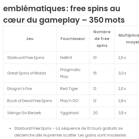
emblématiques : free spins au
cœur du gameplay – 350 mots
Nombre
Multiplic
Jeu
Fournisseur
de free
moye
spins
Starburst Free Spins
NetEnt
10
2,5 x
Pragmatic
Great Spins of Midas
15
3,0 x
Play
Dragon’s Fire
Red Tiger
12
2,0 x
Book of Dead Free Spins
Play’n GO
12
2,8 x
Vikings Go Berzerk
Yggdrasil
20
3,5 x
Starburst Free Spins – La séquence de 10 tours gratuits se
déclenche dès le premier scatter. Les gains sont modestes