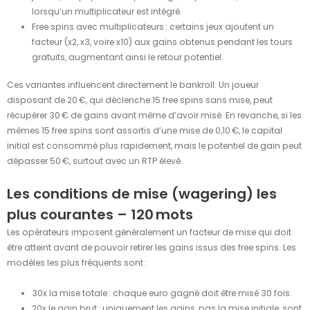
lorsqu’un multiplicateur est intégré.
Free spins avec multiplicateurs : certains jeux ajoutent un
facteur (x2, x3, voire x10) aux gains obtenus pendant les tours
gratuits, augmentant ainsi le retour potentiel.
Ces variantes influencent directement le bankroll. Un joueur
disposant de 20 €, qui déclenche 15 free spins sans mise, peut
récupérer 30 € de gains avant même d’avoir misé. En revanche, si les
mêmes 15 free spins sont assortis d’une mise de 0,10 €, le capital
initial est consommé plus rapidement, mais le potentiel de gain peut
dépasser 50 €, surtout avec un RTP élevé.
Les conditions de mise (wagering) les
plus courantes – 120 mots
Les opérateurs imposent généralement un facteur de mise qui doit
être atteint avant de pouvoir retirer les gains issus des free spins. Les
modèles les plus fréquents sont :
30x la mise totale : chaque euro gagné doit être misé 30 fois.
20x le gain brut : uniquement les gains, pas la mise initiale, sont