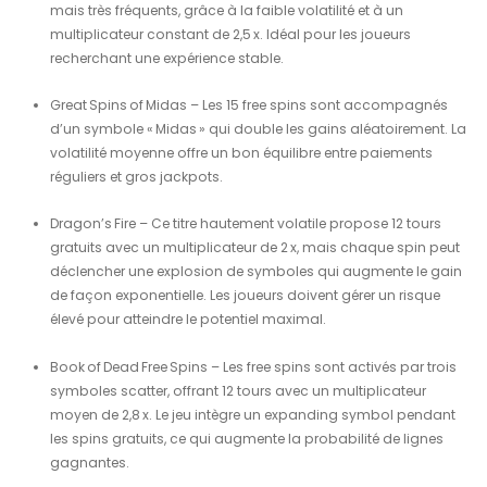
mais très fréquents, grâce à la faible volatilité et à un
multiplicateur constant de 2,5 x. Idéal pour les joueurs
recherchant une expérience stable.
Great Spins of Midas – Les 15 free spins sont accompagnés
d’un symbole « Midas » qui double les gains aléatoirement. La
volatilité moyenne offre un bon équilibre entre paiements
réguliers et gros jackpots.
Dragon’s Fire – Ce titre hautement volatile propose 12 tours
gratuits avec un multiplicateur de 2 x, mais chaque spin peut
déclencher une explosion de symboles qui augmente le gain
de façon exponentielle. Les joueurs doivent gérer un risque
élevé pour atteindre le potentiel maximal.
Book of Dead Free Spins – Les free spins sont activés par trois
symboles scatter, offrant 12 tours avec un multiplicateur
moyen de 2,8 x. Le jeu intègre un expanding symbol pendant
les spins gratuits, ce qui augmente la probabilité de lignes
gagnantes.