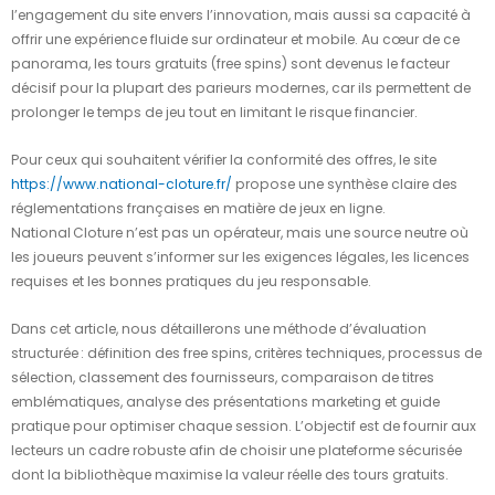
l’engagement du site envers l’innovation, mais aussi sa capacité à
offrir une expérience fluide sur ordinateur et mobile. Au cœur de ce
panorama, les tours gratuits (free spins) sont devenus le facteur
décisif pour la plupart des parieurs modernes, car ils permettent de
prolonger le temps de jeu tout en limitant le risque financier.
Pour ceux qui souhaitent vérifier la conformité des offres, le site
https://www.national-cloture.fr/
propose une synthèse claire des
réglementations françaises en matière de jeux en ligne.
National Cloture n’est pas un opérateur, mais une source neutre où
les joueurs peuvent s’informer sur les exigences légales, les licences
requises et les bonnes pratiques du jeu responsable.
Dans cet article, nous détaillerons une méthode d’évaluation
structurée : définition des free spins, critères techniques, processus de
sélection, classement des fournisseurs, comparaison de titres
emblématiques, analyse des présentations marketing et guide
pratique pour optimiser chaque session. L’objectif est de fournir aux
lecteurs un cadre robuste afin de choisir une plateforme sécurisée
dont la bibliothèque maximise la valeur réelle des tours gratuits.