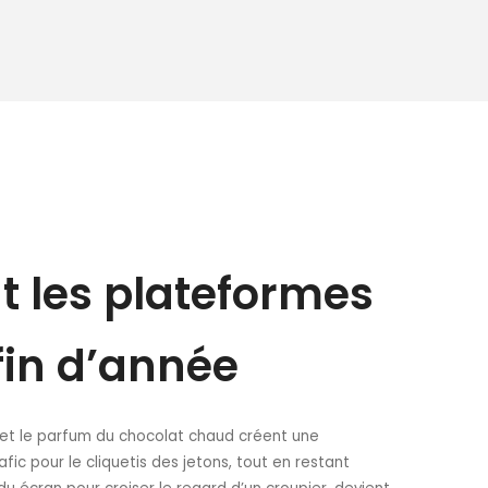
nt les plateformes
fin d’année
oël et le parfum du chocolat chaud créent une
fic pour le cliquetis des jetons, tout en restant