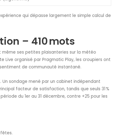
ne expérience qui dépasse largement le simple calcul de
tion – 410 mots
 et même ses petites plaisanteries sur la météo
te Live organisé par Pragmatic Play, les croupiers ont
 un sentiment de communauté instantané.
cal. Un sondage mené par un cabinet indépendant
ncipal facteur de satisfaction, tandis que seuls 31 %
a période du 1er au 31 décembre, contre +25 pour les
fêtes.