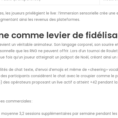
, les joueurs privilégient le live : l’immersion sensorielle crée u
ugmentant ainsi les revenus des plateformes.
ine comme levier de fidélisa
l devient un véritable animateur. Son langage corporel, son sourire
onnelle que les RNG ne peuvent offrir. Lors d’un tournoi de Roulet
ue fois qu’un joueur atteignait un jackpot de Noël, créant ainsi
alités de chat texte, d’envoi d’emojis et même de « cheering » vo
es participants considèrent le chat avec le croupier comme le pri
PS) des opérateurs proposant un live actif a atteint +42 pendant l
ées commerciales :
 en moyenne 3,2 sessions supplémentaires par semaine pendant les 