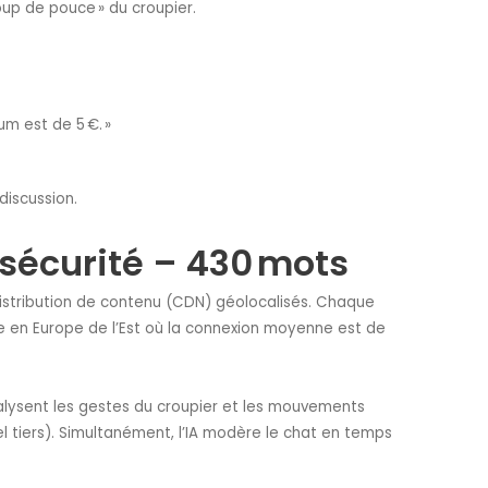
oup de pouce » du croupier.
um est de 5 €. »
discussion.
t sécurité – 430 mots
istribution de contenu (CDN) géolocalisés. Chaque
me en Europe de l’Est où la connexion moyenne est de
 analysent les gestes du croupier et les mouvements
el tiers). Simultanément, l’IA modère le chat en temps