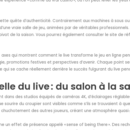
e expérience « comme au vrai casino », où l’on peut lever les yeux 
te quête d’authenticité. Contrairement aux machines à sous ou au
’une vraie salle de jeu, animées par de véritables professionnels.
e pivot de la saison. Vous pourrez également consulter le site de r
 axes qui montrent comment le live transforme le jeu en ligne penda
ie, promotions festives et perspectives d’avenir. Chaque point se
 qui se cache réellement derrière le succès fulgurant du live pend
lle du live : du salon à la s
nt dans des studios équipés de caméras 4K, d’éclairages réglables
 sourire du croupier sont visibles comme s’ils se trouvaient à qu
le chuchotement des autres joueurs, créant une atmosphère quasi‑
che un effet de présence appelé « sense of being there ». Des rec