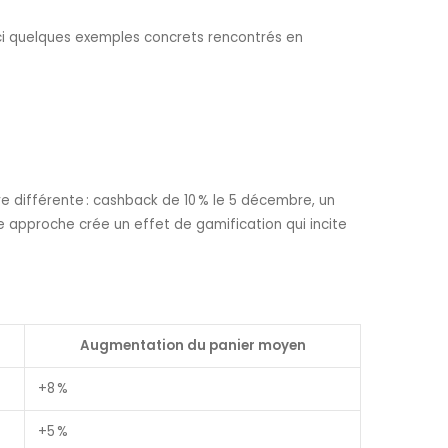
oici quelques exemples concrets rencontrés en
re différente : cashback de 10 % le 5 décembre, un
te approche crée un effet de gamification qui incite
Augmentation du panier moyen
+8 %
+5 %