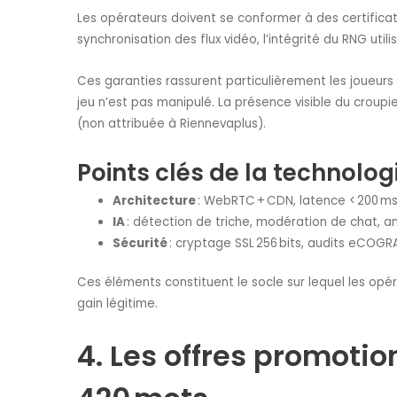
Les opérateurs doivent se conformer à des certificat
synchronisation des flux vidéo, l’intégrité du RNG util
Ces garanties rassurent particulièrement les joueurs q
jeu n’est pas manipulé. La présence visible du croupi
(non attribuée à Riennevaplus).
Points clés de la technologi
Architecture
: WebRTC + CDN, latence < 200 ms
IA
: détection de triche, modération de chat, 
Sécurité
: cryptage SSL 256 bits, audits eCOGRA,
Ces éléments constituent le socle sur lequel les op
gain légitime.
4. Les offres promotio