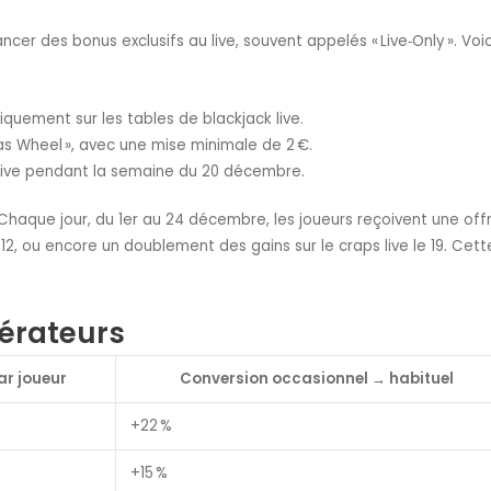
ancer des bonus exclusifs au live, souvent appelés « Live‑Only ». V
iquement sur les tables de blackjack live.
mas Wheel », avec une mise minimale de 2 €.
 live pendant la semaine du 20 décembre.
Chaque jour, du 1er au 24 décembre, les joueurs reçoivent une off
2, ou encore un doublement des gains sur le craps live le 19. Cet
pérateurs
r joueur
Conversion occasionnel → habituel
+22 %
+15 %