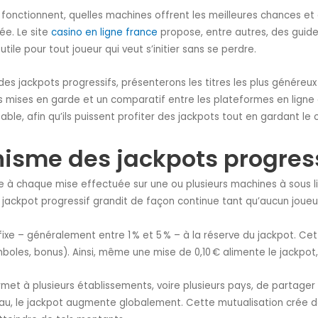
onctionnent, quelles machines offrent les meilleures chances et 
ée. Le site
casino en ligne france
propose, entre autres, des guides
ile pour tout joueur qui veut s’initier sans se perdre.
es jackpots progressifs, présenterons les titres les plus généreu
 mises en garde et un comparatif entre les plateformes en ligne et 
e, afin qu’ils puissent profiter des jackpots tout en gardant le c
sme des jackpots progress
à chaque mise effectuée sur une ou plusieurs machines à sous lié
e jackpot progressif grandit de façon continue tant qu’aucun jou
e – généralement entre 1 % et 5 % – à la réserve du jackpot. Cet
mboles, bonus). Ainsi, même une mise de 0,10 € alimente le jackpot,
met à plusieurs établissements, voire plusieurs pays, de partager
eau, le jackpot augmente globalement. Cette mutualisation crée d