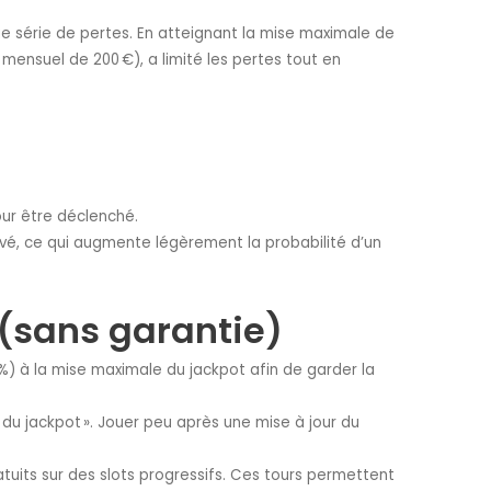
 série de pertes. En atteignant la mise maximale de
mensuel de 200 €), a limité les pertes tout en
ur être déclenché.
levé, ce qui augmente légèrement la probabilité d’un
(sans garantie)
 %) à la mise maximale du jackpot afin de garder la
 du jackpot ». Jouer peu après une mise à jour du
ratuits sur des slots progressifs. Ces tours permettent