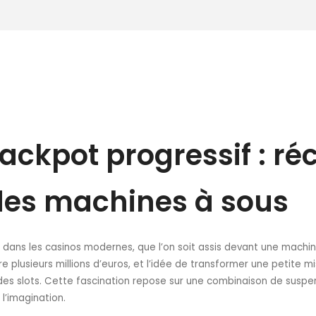
ckpot progressif : réc
 des machines à sous
e dans les casinos modernes, que l’on soit assis devant une machin
 plusieurs millions d’euros, et l’idée de transformer une petite m
 des slots. Cette fascination repose sur une combinaison de suspens
l’imagination.