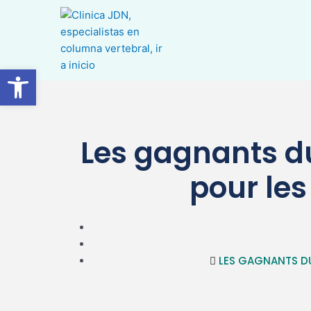
Ir
al
contenido
Abrir barra de herramientas
Les gagnants du 
pour le
LES GAGNANTS DU