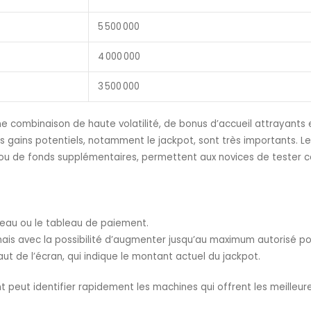
5 500 000
4 000 000
3 500 000
 combinaison de haute volatilité, de bonus d’accueil attrayants e
les gains potentiels, notamment le jackpot, sont très importants. L
ou de fonds supplémentaires, permettent aux novices de tester ce
uleau ou le tableau de paiement.
mais avec la possibilité d’augmenter jusqu’au maximum autorisé po
ut de l’écran, qui indique le montant actuel du jackpot.
peut identifier rapidement les machines qui offrent les meilleure