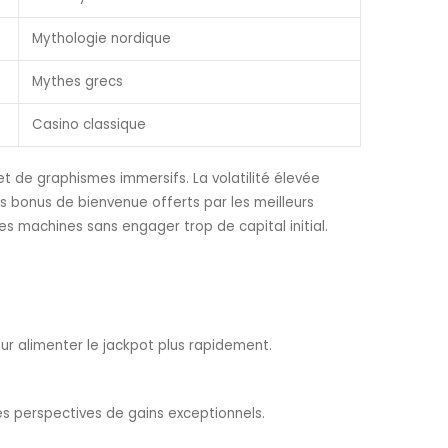
Mythologie nordique
Mythes grecs
Casino classique
t de graphismes immersifs. La volatilité élevée
es bonus de bienvenue offerts par les meilleurs
s machines sans engager trop de capital initial.
ur alimenter le jackpot plus rapidement.
s perspectives de gains exceptionnels.