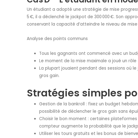
Un étudiant a adopté une stratégie de mise progres
5 €, il a déclenché le jackpot de 300 000 €. Son app
conservant la capacité d’atteindre le niveau de mise 
Analyse des points communs
Tous les gagnants ont commencé avec un budget
Le moment de la mise maximale a joué un rôle 
La plupart jouaient pendant des sessions où le 
gros gain.
Stratégies simples p
Gestion de la bankroll : fixez un budget hebdom
possibilité de déclencher le gros gain sans épui
Choisir le bon moment : certaines plateformes a
compteur augmente la probabilité que le jackp
Utiliser les tours gratuits et les bonus de bien