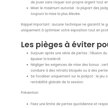
de jouer sans risquer son propre argent tout e
Miser le maximum autorisé : la plupart des jack
toujours la mise la plus élevée.
Rappel important : aucune technique ne garantit le ga
uniquement à optimiser votre exposition tout en prot
Les pièges à éviter p
Surjouer après une série de pertes : l’illusion 
épuiser la bankroll.
Négliger les exigences de mise des bonus : cer
conduire à des retraits bloqués ou à des perte
Se focaliser uniquement sur le jackpot : le jeu 
rentabilité globale de la session.
Prévention
Fixez une limite de pertes quotidienne et respe