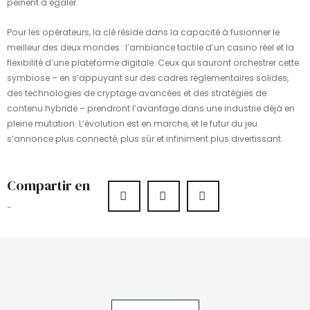
peinent à égaler.
Pour les opérateurs, la clé réside dans la capacité à fusionner le
meilleur des deux mondes : l’ambiance tactile d’un casino réel et la
flexibilité d’une plateforme digitale. Ceux qui sauront orchestrer cette
symbiose – en s’appuyant sur des cadres réglementaires solides,
des technologies de cryptage avancées et des stratégies de
contenu hybride – prendront l’avantage dans une industrie déjà en
pleine mutation. L’évolution est en marche, et le futur du jeu
s’annonce plus connecté, plus sûr et infiniment plus divertissant.
Compartir en
-