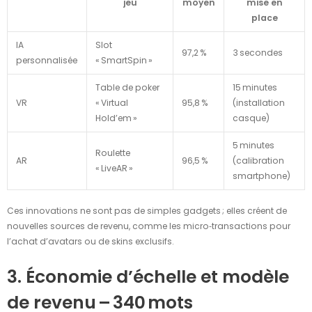
jeu
moyen
mise en
place
IA
Slot
97,2 %
3 secondes
personnalisée
« SmartSpin »
Table de poker
15 minutes
VR
« Virtual
95,8 %
(installation
Hold’em »
casque)
5 minutes
Roulette
AR
96,5 %
(calibration
« LiveAR »
smartphone)
Ces innovations ne sont pas de simples gadgets ; elles créent de
nouvelles sources de revenu, comme les micro‑transactions pour
l’achat d’avatars ou de skins exclusifs.
3. Économie d’échelle et modèle
de revenu – 340 mots