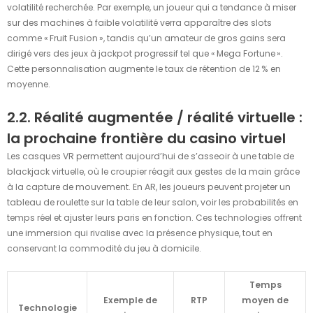
volatilité recherchée. Par exemple, un joueur qui a tendance à miser
sur des machines à faible volatilité verra apparaître des slots
comme « Fruit Fusion », tandis qu’un amateur de gros gains sera
dirigé vers des jeux à jackpot progressif tel que « Mega Fortune ».
Cette personnalisation augmente le taux de rétention de 12 % en
moyenne.
2.2. Réalité augmentée / réalité virtuelle :
la prochaine frontière du casino virtuel
Les casques VR permettent aujourd’hui de s’asseoir à une table de
blackjack virtuelle, où le croupier réagit aux gestes de la main grâce
à la capture de mouvement. En AR, les joueurs peuvent projeter un
tableau de roulette sur la table de leur salon, voir les probabilités en
temps réel et ajuster leurs paris en fonction. Ces technologies offrent
une immersion qui rivalise avec la présence physique, tout en
conservant la commodité du jeu à domicile.
Temps
Exemple de
RTP
moyen de
Technologie