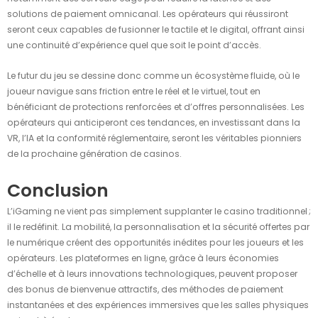
solutions de paiement omnicanal. Les opérateurs qui réussiront
seront ceux capables de fusionner le tactile et le digital, offrant ainsi
une continuité d’expérience quel que soit le point d’accès.
Le futur du jeu se dessine donc comme un écosystème fluide, où le
joueur navigue sans friction entre le réel et le virtuel, tout en
bénéficiant de protections renforcées et d’offres personnalisées. Les
opérateurs qui anticiperont ces tendances, en investissant dans la
VR, l’IA et la conformité réglementaire, seront les véritables pionniers
de la prochaine génération de casinos.
Conclusion
L’iGaming ne vient pas simplement supplanter le casino traditionnel ;
il le redéfinit. La mobilité, la personnalisation et la sécurité offertes par
le numérique créent des opportunités inédites pour les joueurs et les
opérateurs. Les plateformes en ligne, grâce à leurs économies
d’échelle et à leurs innovations technologiques, peuvent proposer
des bonus de bienvenue attractifs, des méthodes de paiement
instantanées et des expériences immersives que les salles physiques