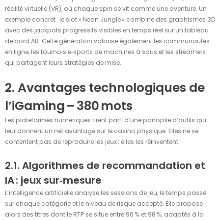
réalité virtuelle (VR), où chaque spin se vit comme une aventure. Un
exemple concret : le slot « Neon Jungle » combine des graphismes 3D
avec des jackpots progressifs visibles en temps réel sur un tableau
de bord AR. Cette génération valorise également les communautés
en ligne, les tournois e‑sports de machines à sous et les streamers
qui partagent leurs stratégies de mise.
2. Avantages technologiques de
l’iGaming – 380 mots
Les plateformes numériques tirent parti d’une panoplie d’outils qui
leur donnent un net avantage sur le casino physique. Elles ne se
contentent pas de reproduire les jeux ; elles les réinventent.
2.1. Algorithmes de recommandation et
IA : jeux sur‑mesure
L’intelligence artificielle analyse les sessions de jeu, le temps passé
sur chaque catégorie et le niveau de risque accepté. Elle propose
alors des titres dont le RTP se situe entre 96 % et 98 %, adaptés à la