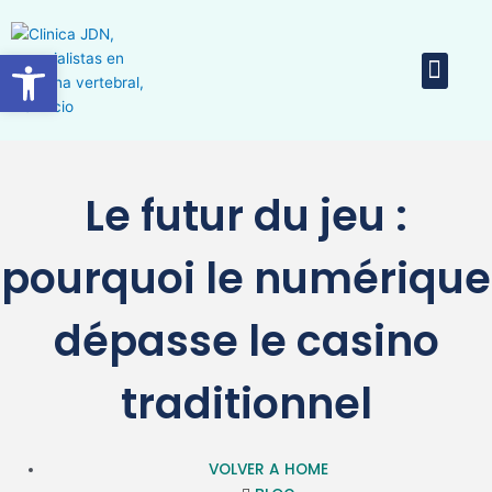
Ir
al
Abrir barra de herramientas
Men
contenido
Equipo 
Le futur du jeu :
pourquoi le numérique
dépasse le casino
traditionnel
VOLVER A HOME