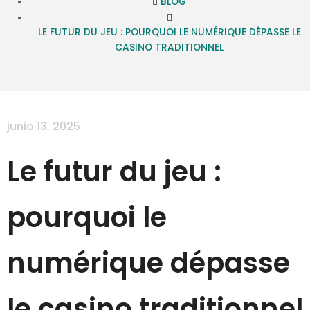
BLOG
LE FUTUR DU JEU : POURQUOI LE NUMÉRIQUE DÉPASSE LE
CASINO TRADITIONNEL
junio 13, 2025
Le futur du jeu :
pourquoi le
numérique dépasse
le casino traditionnel