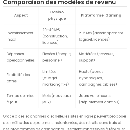
Comparaison des modèles de revenu
Casino
Aspect
Plateforme iGaming
physique
20–40 M€
Investissement
2–5 M€ (développement
(construction,
initial
logiciel, licences)
licences)
Dépenses
Élevées (énergie,
Modérées (serveurs,
opérationnelles
personnel)
support)
Limitées
Haute (bonus
Flexibilité des
(budget
dynamiques,
offres
marketing fixe)
campagnes ciblées)
Temps de mise
Mois (nouveaux
Jours voire heures
à jour
jeux)
(déploiement continu)
Grâce à ces économies d’échelle, les sites en ligne peuvent proposer
des méthodes de paiement instantanées, des retraits sans frais et
des programmes de cashback qui seraient impossibles à répliquer