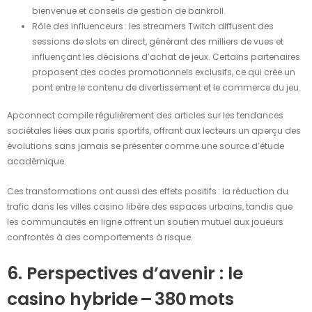
bienvenue et conseils de gestion de bankroll.
Rôle des influenceurs : les streamers Twitch diffusent des
sessions de slots en direct, générant des milliers de vues et
influençant les décisions d’achat de jeux. Certains partenaires
proposent des codes promotionnels exclusifs, ce qui crée un
pont entre le contenu de divertissement et le commerce du jeu.
Apconnect compile régulièrement des articles sur les tendances
sociétales liées aux paris sportifs, offrant aux lecteurs un aperçu des
évolutions sans jamais se présenter comme une source d’étude
académique.
Ces transformations ont aussi des effets positifs : la réduction du
trafic dans les villes casino libère des espaces urbains, tandis que
les communautés en ligne offrent un soutien mutuel aux joueurs
confrontés à des comportements à risque.
6. Perspectives d’avenir : le
casino hybride – 380 mots