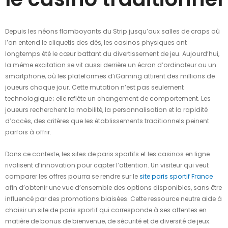
Depuis les néons flamboyants du Strip jusqu’aux salles de craps où
l’on entend le cliquetis des dés, les casinos physiques ont
longtemps été le cœur battant du divertissement de jeu. Aujourd’hui,
la même excitation se vit aussi derrière un écran d’ordinateur ou un
smartphone, où les plateformes d’iGaming attirent des millions de
joueurs chaque jour. Cette mutation n’est pas seulement
technologique ; elle reflète un changement de comportement. Les
joueurs recherchent la mobilité, la personnalisation et la rapidité
d’accès, des critères que les établissements traditionnels peinent
parfois à offrir.
Dans ce contexte, les sites de paris sportifs et les casinos en ligne
rivalisent d’innovation pour capter l’attention. Un visiteur qui veut
comparer les offres pourra se rendre sur le
site paris sportif France
afin d’obtenir une vue d’ensemble des options disponibles, sans être
influencé par des promotions biaisées. Cette ressource neutre aide à
choisir un site de paris sportif qui corresponde à ses attentes en
matière de bonus de bienvenue, de sécurité et de diversité de jeux.