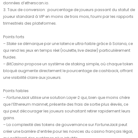
données d’etherscan.io.
3. Taux de conversion : pourcentage de joueurs passant du statut de
joueur standard à VIP en moins de trois mois, fourni par les rapports
trimestriels des plateformes.
Points forts
–
Stake
se démarque par une latence ultra‑faible grâce à Solana, ce
qui rend les jeux en temps réel (roulette, live dealer) particulièrement
fluides.
–
BitCasino
propose un système de staking simple, où chaque token
bloqué augmente directement le pourcentage de cashback, offrant
une visibilité claire aux joueurs.
Points faibles
–
FortuneJack
utilise une solution Layer‑2 qui, bien que moins chère
que l’Ethereum mainnet, présente des frais de sortie plus élevés, ce
qui peut décourager les joueurs souhaitant retirer rapidement leurs
gains.
– La complexité des tokens de gouvernance sur
FortuneJack
peut
créer une barrière d’entrée pour les novices du casino français légal,