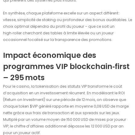
qui préfèrent des systèmes plus intuitifs.
En synthèse, chaque plateforme excelle sur un aspect différent :
vitesse, simplicité de staking ou profondeur des bonus auditables. Le
choix optimal dépendra du profil du joueur – que ce soit un
high‑roller cherchant des tables à limite élevée ou un joueur
occasionnel focalisé sur la transparence des promotions.
Impact économique des
programmes VIP blockchain‑first
– 295 mots
Pour le casino, la tokenisation des statuts VIP transforme le coût
d’acquisition en un investissement récurrent. En modélisant le ROI
(Return on Investment) sur une période de 12 mois, on observe que
chaque token $VIP généré rapporte en moyenne 0,08 USD de marge
nette grâce aux frais de transaction et aux spreads sur les jeux.
Multiplé par un volume moyen de 150 000 USD de mises par joueur
VIP, le chiffre d’affaires additionnel dépasse les 12 000 USD par an
pour un joueur actif.