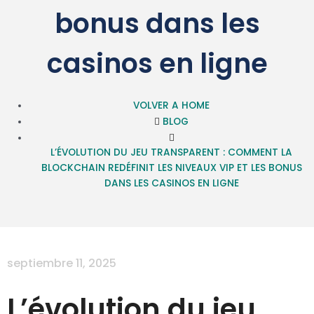
bonus dans les
casinos en ligne
VOLVER A HOME
BLOG
L’ÉVOLUTION DU JEU TRANSPARENT : COMMENT LA
BLOCKCHAIN REDÉFINIT LES NIVEAUX VIP ET LES BONUS
DANS LES CASINOS EN LIGNE
septiembre 11, 2025
L’évolution du jeu