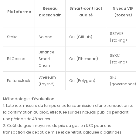
Réseau
Smart‑contract
Niveau VIP
Plateforme
blockchain
audité
(tokens)
$STAKE
Stake
Solana
Oui (GitHub)
(staking)
Binance
$BKC
BitCasino
Smart
Oui (Etherscan)
(staking)
Chain
Ethereum
$FJ
FortuneJack
Oui (Polygon)
(Layer‑2)
(governance
Méthodologie d’évaluation
1. Latence : mesure du temps entre la soumission d’une transaction et
la confirmation du bloc, effectuée sur des nœuds publics pendant
une période de 48 heures.
2. Coût du gas : moyenne du prix du gas en USD pour une
transaction de dépôt, de mise et de retrait, calculée à partir des