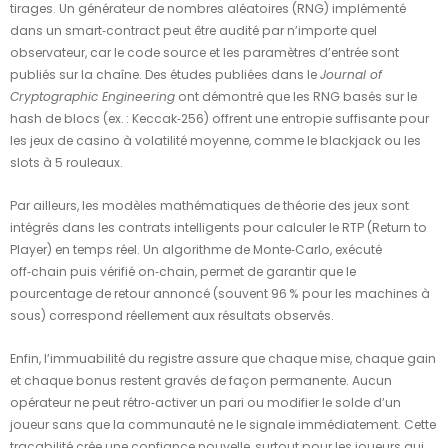
tirages. Un générateur de nombres aléatoires (RNG) implémenté
dans un smart‑contract peut être audité par n’importe quel
observateur, car le code source et les paramètres d’entrée sont
publiés sur la chaîne. Des études publiées dans le
Journal of
Cryptographic Engineering
ont démontré que les RNG basés sur le
hash de blocs (ex. : Keccak‑256) offrent une entropie suffisante pour
les jeux de casino à volatilité moyenne, comme le blackjack ou les
slots à 5 rouleaux.
Par ailleurs, les modèles mathématiques de théorie des jeux sont
intégrés dans les contrats intelligents pour calculer le RTP (Return to
Player) en temps réel. Un algorithme de Monte‑Carlo, exécuté
off‑chain puis vérifié on‑chain, permet de garantir que le
pourcentage de retour annoncé (souvent 96 % pour les machines à
sous) correspond réellement aux résultats observés.
Enfin, l’immuabilité du registre assure que chaque mise, chaque gain
et chaque bonus restent gravés de façon permanente. Aucun
opérateur ne peut rétro‑activer un pari ou modifier le solde d’un
joueur sans que la communauté ne le signale immédiatement. Cette
traçabilité crée une confiance nouvelle, surtout pour les joueurs qui