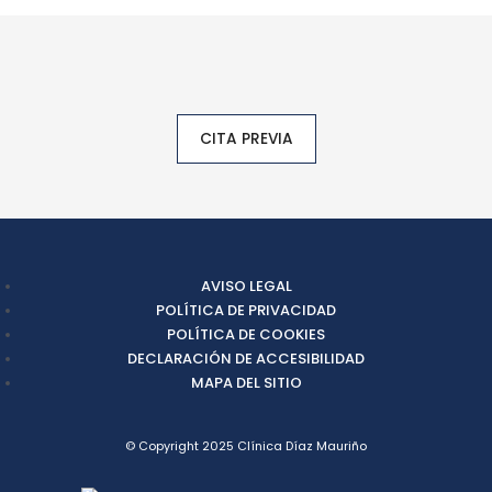
CITA PREVIA
AVISO LEGAL
POLÍTICA DE PRIVACIDAD
POLÍTICA DE COOKIES
DECLARACIÓN DE ACCESIBILIDAD
MAPA DEL SITIO
© Copyright 2025 Clínica Díaz Mauriño