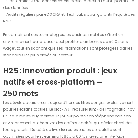
– Conformité GDPR : consentement explicite, droit à l’oubli, portabilité
des données.
– Audits réguliers par eCOGRA et iTech Labs pour garantir l’équité des
RNG.
En combinant ces technologies, les casinos mobiles offrent un
environnement où le joueur peut profiter d’un bonus de 50 € sans
wager, tout en sachant que ses informations sont protégées par les
standards les plus élevés du secteur.
H2 5 : Innovation produit : jeux
natifs et cross‑platform –
250 mots
Les développeurs créent aujourd’hui des titres conçus exclusivement
pour les écrans tactiles. Le slot « AR Treasure Hunt » de Pragmatic Play
utilise la réalité augmentée : le joueur pointe son téléphone vers son
environnement et découvre des coffres cachés qui déclenchent des
tours gratuits. Du côté du live dealer, les tables de roulette sont
optimisées pour le streaming 1080p à 60 fps, avec une interface