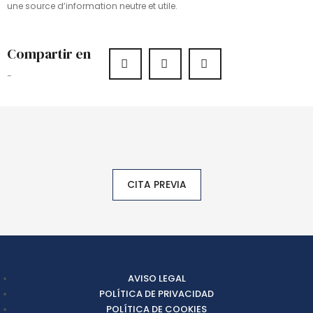
une source d’information neutre et utile.
Compartir en
-
CITA PREVIA
AVISO LEGAL
POLÍTICA DE PRIVACIDAD
POLÍTICA DE COOKIES