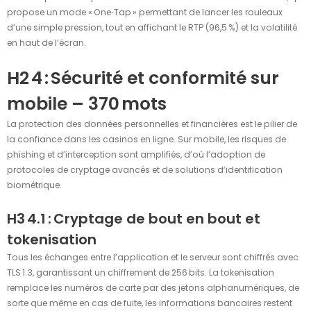
propose un mode « One‑Tap » permettant de lancer les rouleaux
d’une simple pression, tout en affichant le RTP (96,5 %) et la volatilité
en haut de l’écran.
H2 4 : Sécurité et conformité sur
mobile – 370 mots
La protection des données personnelles et financières est le pilier de
la confiance dans les casinos en ligne. Sur mobile, les risques de
phishing et d’interception sont amplifiés, d’où l’adoption de
protocoles de cryptage avancés et de solutions d’identification
biométrique.
H3 4.1 : Cryptage de bout en bout et
tokenisation
Tous les échanges entre l’application et le serveur sont chiffrés avec
TLS 1.3, garantissant un chiffrement de 256 bits. La tokenisation
remplace les numéros de carte par des jetons alphanumériques, de
sorte que même en cas de fuite, les informations bancaires restent