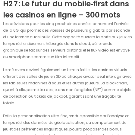
H2 7 : Le futur du mobile‑first dans
les casinos en ligne – 300 mots
Les prévisions pour les cinq prochaines années annoncent l’arrivée
de la 6G, qui promet des vitesses de plusieurs gigabits par seconde
et une latence quasi nulle. Cette capacité ouvrera la porte aux jeux en
temps réel entièrement hébergés dans le cloud, où le rendu
graphique se fait sur des serveurs distants et le flux vidéo est envoyé
au smartphone comme un film interactif.
Le métavers devient également un terrain fertile : les casinos virtuels
offriront des salles de jeu en 3D où chaque avatar peut interagir avec
les tables, les machines à sous et les autres joueurs. La blockchain,
quant à elle, permettra des jetons non fongibles (NFT) comme objets
de collection ou tickets de jackpot, garantissant une traçabilité
totale.
Enfin, la personnalisation ultra‑fine, rendue possible par l’analyse en
temps réel des données de géolocalisation, du comportement de
jeu et des préférences linguistiques, pourra proposer des bonus