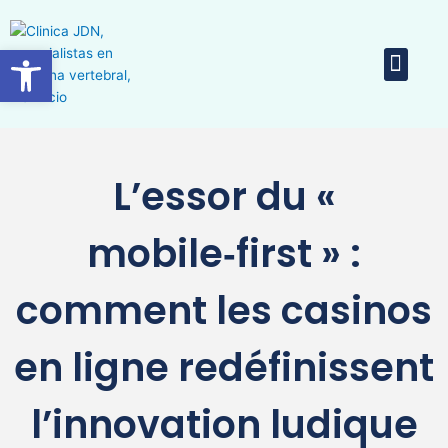
Ir
al
Abrir barra de herramientas
Men
contenido
Equipo 
L’essor du «
mobile‑first » :
comment les casinos
en ligne redéfinissent
l’innovation ludique