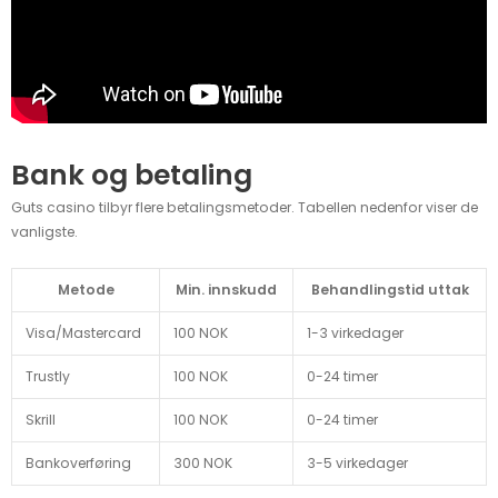
Bank og betaling
Guts casino tilbyr flere betalingsmetoder. Tabellen nedenfor viser de
vanligste.
Metode
Min. innskudd
Behandlingstid uttak
Visa/Mastercard
100 NOK
1-3 virkedager
Trustly
100 NOK
0-24 timer
Skrill
100 NOK
0-24 timer
Bankoverføring
300 NOK
3-5 virkedager