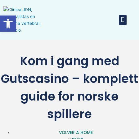
Ir
al
Abrir barra de herramientas
Men
contenido
Equipo 
Kom i gang med
Gutscasino – komplett
guide for norske
spillere
VOLVER A HOME