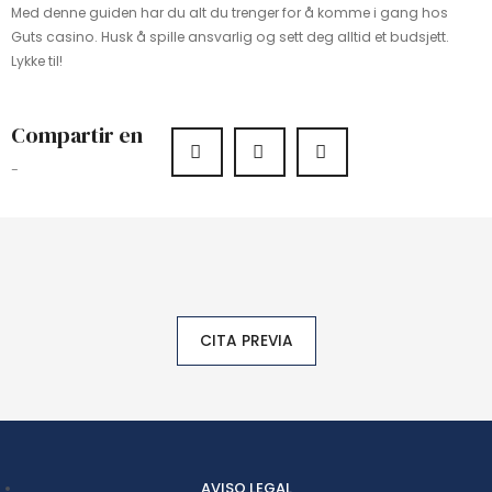
Med denne guiden har du alt du trenger for å komme i gang hos
Guts casino. Husk å spille ansvarlig og sett deg alltid et budsjett.
Lykke til!
Compartir en
-
CITA PREVIA
AVISO LEGAL