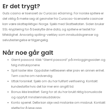
Er det trygt?
Guts casino er lisensiert av Curacao eGaming. For norske spillere er
det viktig å merke seg at gevinster fra Curacao-licensierte casinoer
kan være skattepliktige i Norge. Sjekk med Skatteetaten. Siden bruker
SSL-kryptering for å beskytte dine data, og spillene er testet for
tilfeldighet. Ansvarlig spilling-verktøy som innskuddsgrenser og
selvutestengelse er tilgjengelig.
Når noe går galt
Glemt passord: Klikk “Glemt passord” på innloggingssiden og
følg instruksjonene.
Spill laster ikke: Oppdater nettleseren eller prøv en annen enhet.
Tøm cache om nødvendig.
Uttak forsinket: Sjekk om du har fullført verifisering. Kontakt
kundestøtte hvis det tar mer enn angitt tid.
Bonus ikke kreditert: Sørg for at du har brukt riktig bonuskode
og oppfylt minsteinnskuddskrav.
Konto sperret: Dette kan skje ved mistanke om misbruk. Kontakt
støtte for å løse opp.