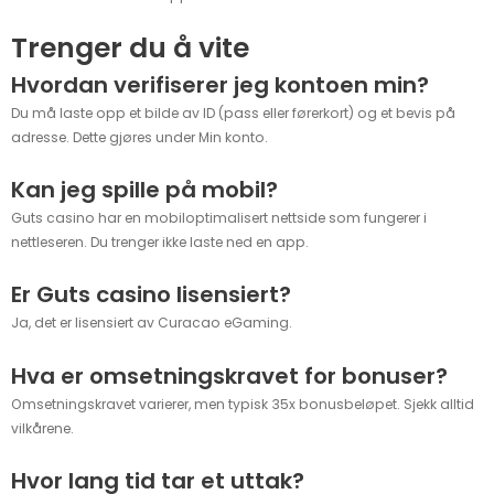
Trenger du å vite
Hvordan verifiserer jeg kontoen min?
Du må laste opp et bilde av ID (pass eller førerkort) og et bevis på
adresse. Dette gjøres under Min konto.
Kan jeg spille på mobil?
Guts casino har en mobiloptimalisert nettside som fungerer i
nettleseren. Du trenger ikke laste ned en app.
Er Guts casino lisensiert?
Ja, det er lisensiert av Curacao eGaming.
Hva er omsetningskravet for bonuser?
Omsetningskravet varierer, men typisk 35x bonusbeløpet. Sjekk alltid
vilkårene.
Hvor lang tid tar et uttak?