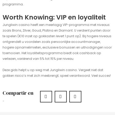
programma.
Worth Knowing: VIP en loyaliteit
Jungliwin casino heeft een meerlagig VIP-programma met niveaus
zoals Brons, Zilver, Goud, Platina en Diamant. U verdient punten door
te spelen (€10 inzet op gokkasten levert 1 punt op). Bij hogere niveaus
ontgrendelt u voordelen zoals persoonlijke accountmanager,
hogere opnamelimieten, exclusieve bonussen en uitnodigingen voor
toernooien. Het loyaliteitsprogramma biedt ook cashback op
verliezen, variërend van 5% tot 15% per niveau.
Deze gids helpt u op weg met Jungliwin casino. Vergeet niet dat
gokken risico’s met zich meebrengt; speel verantwoord. Veel succes!
Compartir en
-