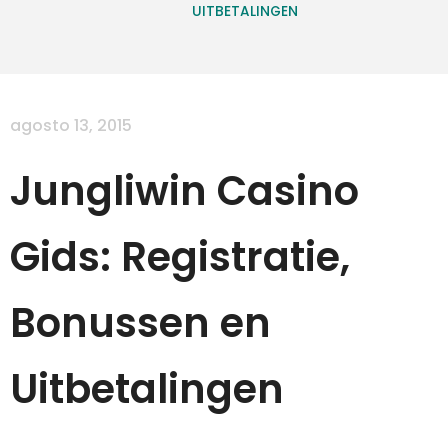
UITBETALINGEN
agosto 13, 2015
Jungliwin Casino
Gids: Registratie,
Bonussen en
Uitbetalingen