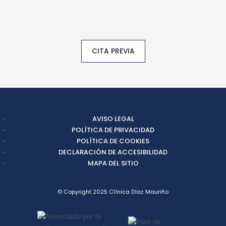
CITA PREVIA
AVISO LEGAL
POLÍTICA DE PRIVACIDAD
POLÍTICA DE COOKIES
DECLARACIÓN DE ACCESIBILIDAD
MAPA DEL SITIO
© Copyright 2025 Clínica Díaz Mauriño