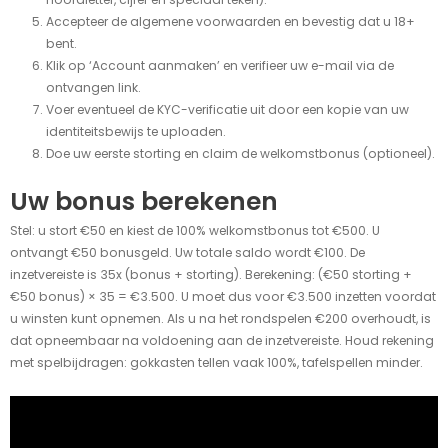
Accepteer de algemene voorwaarden en bevestig dat u 18+
bent.
Klik op ‘Account aanmaken’ en verifieer uw e-mail via de
ontvangen link.
Voer eventueel de KYC-verificatie uit door een kopie van uw
identiteitsbewijs te uploaden.
Doe uw eerste storting en claim de welkomstbonus (optioneel).
Uw bonus berekenen
Stel: u stort €50 en kiest de 100% welkomstbonus tot €500. U
ontvangt €50 bonusgeld. Uw totale saldo wordt €100. De
inzetvereiste is 35x (bonus + storting). Berekening: (€50 storting +
€50 bonus) × 35 = €3.500. U moet dus voor €3.500 inzetten voordat
u winsten kunt opnemen. Als u na het rondspelen €200 overhoudt, is
dat opneembaar na voldoening aan de inzetvereiste. Houd rekening
met spelbijdragen: gokkasten tellen vaak 100%, tafelspellen minder.