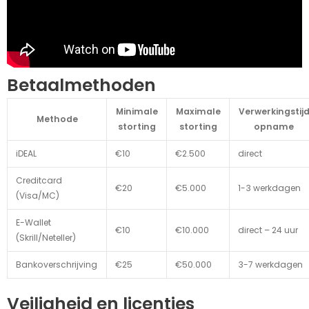
Betaalmethoden
Minimale
Maximale
Verwerkingstij
Methode
storting
storting
opname
iDEAL
€10
€2.500
direct
Creditcard
€20
€5.000
1-3 werkdagen
(Visa/MC)
E-Wallet
€10
€10.000
direct – 24 uur
(Skrill/Neteller)
Bankoverschrijving
€25
€50.000
3-7 werkdagen
Veiligheid en licenties