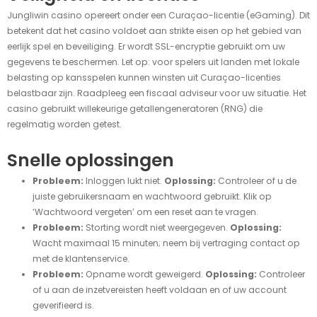
Jungliwin casino opereert onder een Curaçao-licentie (eGaming). Dit
betekent dat het casino voldoet aan strikte eisen op het gebied van
eerlijk spel en beveiliging. Er wordt SSL-encryptie gebruikt om uw
gegevens te beschermen. Let op: voor spelers uit landen met lokale
belasting op kansspelen kunnen winsten uit Curaçao-licenties
belastbaar zijn. Raadpleeg een fiscaal adviseur voor uw situatie. Het
casino gebruikt willekeurige getallengeneratoren (RNG) die
regelmatig worden getest.
Snelle oplossingen
Probleem:
Inloggen lukt niet.
Oplossing:
Controleer of u de
juiste gebruikersnaam en wachtwoord gebruikt. Klik op
‘Wachtwoord vergeten’ om een reset aan te vragen.
Probleem:
Storting wordt niet weergegeven.
Oplossing:
Wacht maximaal 15 minuten; neem bij vertraging contact op
met de klantenservice.
Probleem:
Opname wordt geweigerd.
Oplossing:
Controleer
of u aan de inzetvereisten heeft voldaan en of uw account
geverifieerd is.